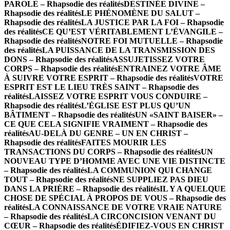
PAROLE – Rhapsodie des réalités
DESTINÉE DIVINE –
Rhapsodie des réalités
LE PHÉNOMÈNE DU SALUT –
Rhapsodie des réalités
LA JUSTICE PAR LA FOI – Rhapsodie
des réalités
CE QU’EST VÉRITABLEMENT L’ÉVANGILE –
Rhapsodie des réalités
NOTRE FOI MUTUELLE – Rhapsodie
des réalités
LA PUISSANCE DE LA TRANSMISSION DES
DONS – Rhapsodie des réalités
ASSUJETISSEZ VOTRE
CORPS – Rhapsodie des réalités
ENTRAINEZ VOTRE ÂME
À SUIVRE VOTRE ESPRIT – Rhapsodie des réalités
VOTRE
ESPRIT EST LE LIEU TRÈS SAINT – Rhapsodie des
réalités
LAISSEZ VOTRE ESPRIT VOUS CONDUIRE –
Rhapsodie des réalités
L’ÉGLISE EST PLUS QU’UN
BÂTIMENT – Rhapsodie des réalités
UN «SAINT BAISER» –
CE QUE CELA SIGNIFIE VRAIMENT – Rhapsodie des
réalités
AU-DELÀ DU GENRE – UN EN CHRIST –
Rhapsodie des réalités
FAITES MOURIR LES
TRANSACTIONS DU CORPS – Rhapsodie des réalités
UN
NOUVEAU TYPE D’HOMME AVEC UNE VIE DISTINCTE
– Rhapsodie des réalités
LA COMMUNION QUI CHANGE
TOUT – Rhapsodie des réalités
NE SUPPLIEZ PAS DIEU
DANS LA PRIÈRE – Rhapsodie des réalités
IL Y A QUELQUE
CHOSE DE SPÉCIAL À PROPOS DE VOUS – Rhapsodie des
réalités
LA CONNAISSANCE DE VOTRE VRAIE NATURE
– Rhapsodie des réalités
LA CIRCONCISION VENANT DU
CŒUR – Rhapsodie des réalités
ÉDIFIEZ-VOUS EN CHRIST