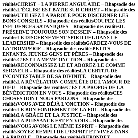
réalités
CHRIST – LA PIERRE ANGULAIRE – Rhapsodie des
réalités
L’ÉGLISE EST BÂTIE SUR CHRIST – Rhapsodie des
réalités
UTILISEZ LA PAROLE POUR DISCERNER LES
BONS CONSEILS – Rhapsodie des réalités
COUPEZ LES
INFLUENCES SATANIQUES – Rhapsodie des réalités
IL
PRÉSERVE TOUJOURS SON DESSEIN – Rhapsodie des
réalités
LE DISCERNEMENT SPIRITUEL DANS LE
LEADERSHIP – Rhapsodie des réalités
GARDEZ-VOUS DE
LA TROMPERIE – Rhapsodie des réalités
PETITS
ENFANTS, JEUNES GENS ET PÈRES – Rhapsodie des
réalités
C’EST LA MÊME ONCTION – Rhapsodie des
réalités
RECONNAISSEZ-LE ET ADOREZ-LE COMME
SEIGNEUR – Rhapsodie des réalités
LA CERTITUDE
INCONTESTABLE DE SA DIVINITÉ – Rhapsodie des
réalités
LA RÉVÉLATION COMPLÈTE DE L’AMOUR DE
DIEU – Rhapsodie des réalités
C’EST À PROPOS DE LA
BÉNÉDICTION EN VOUS – Rhapsodie des réalités
CES
CHOSES DONT NOUS PARLONS – Rhapsodie des
réalités
VOUS AVEZ DÉJÀ L’ONCTION – Rhapsodie des
réalités
LE BON FONDEMENT DE LA FOI – Rhapsodie des
réalités
LA GRÂCE ET LA JUSTICE – Rhapsodie des
réalités
LA PUISSANCE EST EN VOUS – Rhapsodie des
réalités
NOUS AVONS LE MÊME ESPRIT – Rhapsodie des
réalités
SOYEZ REMPLI DE L’ESPRIT ET VIVEZ DANS
LA PAROLE – Rhapsodie des réalités
RÉPONDEZ