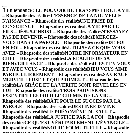
En tendance :
LE POUVOIR DE TRANSMETTRE LA VIE
– Rhapsodie des réalités
L’ESSENCE DE LA NOUVELLE
NAISSANCE – Rhapsodie des réalités
UNE PRISE DE
CONSCIENCE – Rhapsodie des réalités
LA VIE PAR LE
FILS – JÉSUS-CHRIST – Rhapsodie des réalités
N’ESSAYEZ
PAS DE DEVENIR – Rhapsodie des réalités
EXERCEZ-
VOUS DANS LA PAROLE – Rhapsodie des réalités
DE FOI
EN FOI – Rhapsodie des réalités
UTILISEZ CE QUE VOUS
AVEZ – Rhapsodie des réalités
NOTRE INFORMATEUR EN
CHEF – Rhapsodie des réalités
LA RÉALITÉ DE SA
BIENVEILLANCE – Rhapsodie des réalités
IL EST EN VOUS
ET AVEC VOUS – Rhapsodie des réalités
DIEU VOUS AIME
PARTICULIÈREMENT – Rhapsodie des réalités
SA GRÂCE
MERVEILLEUSE ET QUI PROMEUT – Rhapsodie des
réalités
LA GRÂCE ET LA VÉRITÉ SONT RÉVÉLÉES EN
LUI – Rhapsodie des réalités
TROIS PROVISIONS
ESSENTIELLES POUR LE CHEMIN DE LA VIE –
Rhapsodie des réalités
BÂTI POUR LE SUCCÈS PAR LA
PAROLE – Rhapsodie des réalités
DESTINÉE DIVINE –
Rhapsodie des réalités
LE PHÉNOMÈNE DU SALUT –
Rhapsodie des réalités
LA JUSTICE PAR LA FOI – Rhapsodie
des réalités
CE QU’EST VÉRITABLEMENT L’ÉVANGILE –
Rhapsodie des réalités
NOTRE FOI MUTUELLE – Rhapsodie