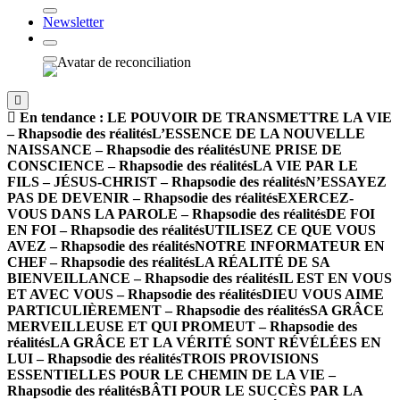
Newsletter
En tendance :
LE POUVOIR DE TRANSMETTRE LA VIE
– Rhapsodie des réalités
L’ESSENCE DE LA NOUVELLE
NAISSANCE – Rhapsodie des réalités
UNE PRISE DE
CONSCIENCE – Rhapsodie des réalités
LA VIE PAR LE
FILS – JÉSUS-CHRIST – Rhapsodie des réalités
N’ESSAYEZ
PAS DE DEVENIR – Rhapsodie des réalités
EXERCEZ-
VOUS DANS LA PAROLE – Rhapsodie des réalités
DE FOI
EN FOI – Rhapsodie des réalités
UTILISEZ CE QUE VOUS
AVEZ – Rhapsodie des réalités
NOTRE INFORMATEUR EN
CHEF – Rhapsodie des réalités
LA RÉALITÉ DE SA
BIENVEILLANCE – Rhapsodie des réalités
IL EST EN VOUS
ET AVEC VOUS – Rhapsodie des réalités
DIEU VOUS AIME
PARTICULIÈREMENT – Rhapsodie des réalités
SA GRÂCE
MERVEILLEUSE ET QUI PROMEUT – Rhapsodie des
réalités
LA GRÂCE ET LA VÉRITÉ SONT RÉVÉLÉES EN
LUI – Rhapsodie des réalités
TROIS PROVISIONS
ESSENTIELLES POUR LE CHEMIN DE LA VIE –
Rhapsodie des réalités
BÂTI POUR LE SUCCÈS PAR LA