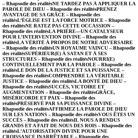
– Rhapsodie des réalités
NE TARDEZ PAS À APPLIQUER LA
PAROLE DE DIEU – Rhapsodie des réalités
PRENEZ
AVANTAGE DE SA GRÂCE – Rhapsodie des
réalités
L’ÉGLISE EST LA FORCE MOTRICE – Rhapsodie
des réalités
NE RATEZ PAS CETTE OCCASSION –
Rhapsodie des réalités
LA PRIÈRE—UN CATALYSEUR
POUR L’INTERVENTION DIVINE – Rhapsodie des
réalités
LA VÉRITÉ À PROPOS DE NOTRE ADVERSAIRE
– Rhapsodie des réalités
UN ROYAUME VAINCU – Rhapsodie
des réalités
SUPÉRIEUR(E) À SATAN ET À SES
STRUCTURES – Rhapsodie des réalités
NOURRI(E)
CONTINUELLEMENT PAR LA PAROLE – Rhapsodie des
réalités
LE DON DE LA JUSTICE ET SA PUISSANCE –
Rhapsodie des réalités
COMPRENDRE LA VÉRITABLE
JUSTICE – Rhapsodie des réalités
LA BONTÉ DE DIEU –
Rhapsodie des réalités
SUCCÈS, VICTOIRE ET
AUGMENTATION – Rhapsodie des réalités
GRÂCE,
MISÉRICORDE ET PAIX – Rhapsodie des
réalités
PRÉSERVÉ PAR SA PUISSANCE DIVINE –
Rhapsodie des réalités
AFFIRMEZ LA PAROLE DE DIEU
SUR LES NATIONS – Rhapsodie des réalités
VOUS ÊTES UN
SUCCÈS – Rhapsodie des réalités
IL NOUS A RENDUS
GRANDS ET A FAIT DE NOUS DES ROIS – Rhapsodie des
réalités
L’AUTORISATION DIVINE POUR UNE
CROISSANCE INARRÊTABLE – Rhapsodie des