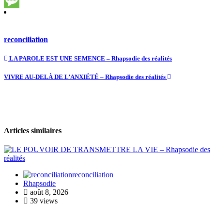
Link
Message
reconciliation
LA PAROLE EST UNE SEMENCE – Rhapsodie des réalités
VIVRE AU-DELÀ DE L’ANXIÉTÉ – Rhapsodie des réalités
Articles similaires
reconciliation
Rhapsodie
août 8, 2026
39 views