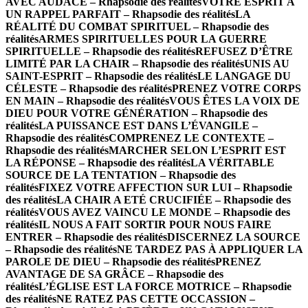
AVEC AUDACE – Rhapsodie des réalités
VOTRE ESPRIT A
UN RAPPEL PARFAIT – Rhapsodie des réalités
LA
RÉALITÉ DU COMBAT SPIRITUEL – Rhapsodie des
réalités
ARMES SPIRITUELLES POUR LA GUERRE
SPIRITUELLE – Rhapsodie des réalités
REFUSEZ D’ÊTRE
LIMITÉ PAR LA CHAIR – Rhapsodie des réalités
UNIS AU
SAINT-ESPRIT – Rhapsodie des réalités
LE LANGAGE DU
CÉLESTE – Rhapsodie des réalités
PRENEZ VOTRE CORPS
EN MAIN – Rhapsodie des réalités
VOUS ÊTES LA VOIX DE
DIEU POUR VOTRE GÉNÉRATION – Rhapsodie des
réalités
LA PUISSANCE EST DANS L’ÉVANGILE –
Rhapsodie des réalités
COMPRENEZ LE CONTEXTE –
Rhapsodie des réalités
MARCHER SELON L’ESPRIT EST
LA RÉPONSE – Rhapsodie des réalités
LA VÉRITABLE
SOURCE DE LA TENTATION – Rhapsodie des
réalités
FIXEZ VOTRE AFFECTION SUR LUI – Rhapsodie
des réalités
LA CHAIR A ETÉ CRUCIFIÉE – Rhapsodie des
réalités
VOUS AVEZ VAINCU LE MONDE – Rhapsodie des
réalités
IL NOUS A FAIT SORTIR POUR NOUS FAIRE
ENTRER – Rhapsodie des réalités
DISCERNEZ LA SOURCE
– Rhapsodie des réalités
NE TARDEZ PAS À APPLIQUER LA
PAROLE DE DIEU – Rhapsodie des réalités
PRENEZ
AVANTAGE DE SA GRÂCE – Rhapsodie des
réalités
L’ÉGLISE EST LA FORCE MOTRICE – Rhapsodie
des réalités
NE RATEZ PAS CETTE OCCASSION –