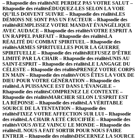
– Rhapsodie des réalités
NE PERDEZ PAS VOTRE SALUT –
Rhapsodie des réalités
ÉDUQUEZ-LES SELON LA VOIE
QU’ILS DOIVENT SUIVRE – Rhapsodie des réalités
LES
DÉMONS NE SONT PAS UN FACTEUR – Rhapsodie des
réalités
REMPLISSEZ VOTRE MANDAT ÉVANGÉLIQUE
AVEC AUDACE – Rhapsodie des réalités
VOTRE ESPRIT A
UN RAPPEL PARFAIT – Rhapsodie des réalités
LA
RÉALITÉ DU COMBAT SPIRITUEL – Rhapsodie des
réalités
ARMES SPIRITUELLES POUR LA GUERRE
SPIRITUELLE – Rhapsodie des réalités
REFUSEZ D’ÊTRE
LIMITÉ PAR LA CHAIR – Rhapsodie des réalités
UNIS AU
SAINT-ESPRIT – Rhapsodie des réalités
LE LANGAGE DU
CÉLESTE – Rhapsodie des réalités
PRENEZ VOTRE CORPS
EN MAIN – Rhapsodie des réalités
VOUS ÊTES LA VOIX DE
DIEU POUR VOTRE GÉNÉRATION – Rhapsodie des
réalités
LA PUISSANCE EST DANS L’ÉVANGILE –
Rhapsodie des réalités
COMPRENEZ LE CONTEXTE –
Rhapsodie des réalités
MARCHER SELON L’ESPRIT EST
LA RÉPONSE – Rhapsodie des réalités
LA VÉRITABLE
SOURCE DE LA TENTATION – Rhapsodie des
réalités
FIXEZ VOTRE AFFECTION SUR LUI – Rhapsodie
des réalités
LA CHAIR A ETÉ CRUCIFIÉE – Rhapsodie des
réalités
VOUS AVEZ VAINCU LE MONDE – Rhapsodie des
réalités
IL NOUS A FAIT SORTIR POUR NOUS FAIRE
ENTRER – Rhapsodie des réalités
DISCERNEZ LA SOURCE