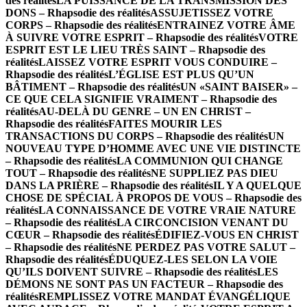
des réalités
LA PUISSANCE DE LA TRANSMISSION DES
DONS – Rhapsodie des réalités
ASSUJETISSEZ VOTRE
CORPS – Rhapsodie des réalités
ENTRAINEZ VOTRE ÂME
À SUIVRE VOTRE ESPRIT – Rhapsodie des réalités
VOTRE
ESPRIT EST LE LIEU TRÈS SAINT – Rhapsodie des
réalités
LAISSEZ VOTRE ESPRIT VOUS CONDUIRE –
Rhapsodie des réalités
L’ÉGLISE EST PLUS QU’UN
BÂTIMENT – Rhapsodie des réalités
UN «SAINT BAISER» –
CE QUE CELA SIGNIFIE VRAIMENT – Rhapsodie des
réalités
AU-DELÀ DU GENRE – UN EN CHRIST –
Rhapsodie des réalités
FAITES MOURIR LES
TRANSACTIONS DU CORPS – Rhapsodie des réalités
UN
NOUVEAU TYPE D’HOMME AVEC UNE VIE DISTINCTE
– Rhapsodie des réalités
LA COMMUNION QUI CHANGE
TOUT – Rhapsodie des réalités
NE SUPPLIEZ PAS DIEU
DANS LA PRIÈRE – Rhapsodie des réalités
IL Y A QUELQUE
CHOSE DE SPÉCIAL À PROPOS DE VOUS – Rhapsodie des
réalités
LA CONNAISSANCE DE VOTRE VRAIE NATURE
– Rhapsodie des réalités
LA CIRCONCISION VENANT DU
CŒUR – Rhapsodie des réalités
ÉDIFIEZ-VOUS EN CHRIST
– Rhapsodie des réalités
NE PERDEZ PAS VOTRE SALUT –
Rhapsodie des réalités
ÉDUQUEZ-LES SELON LA VOIE
QU’ILS DOIVENT SUIVRE – Rhapsodie des réalités
LES
DÉMONS NE SONT PAS UN FACTEUR – Rhapsodie des
réalités
REMPLISSEZ VOTRE MANDAT ÉVANGÉLIQUE