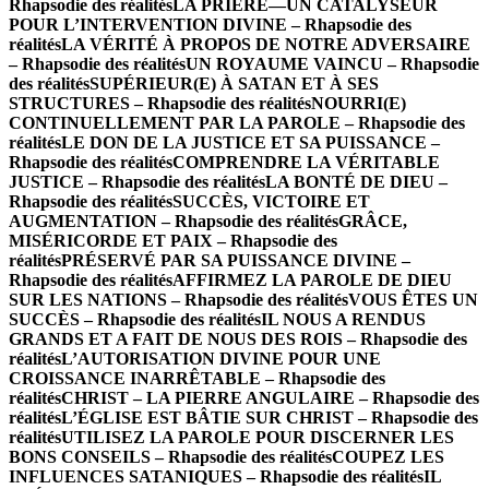
Rhapsodie des réalités
LA PRIÈRE—UN CATALYSEUR
POUR L’INTERVENTION DIVINE – Rhapsodie des
réalités
LA VÉRITÉ À PROPOS DE NOTRE ADVERSAIRE
– Rhapsodie des réalités
UN ROYAUME VAINCU – Rhapsodie
des réalités
SUPÉRIEUR(E) À SATAN ET À SES
STRUCTURES – Rhapsodie des réalités
NOURRI(E)
CONTINUELLEMENT PAR LA PAROLE – Rhapsodie des
réalités
LE DON DE LA JUSTICE ET SA PUISSANCE –
Rhapsodie des réalités
COMPRENDRE LA VÉRITABLE
JUSTICE – Rhapsodie des réalités
LA BONTÉ DE DIEU –
Rhapsodie des réalités
SUCCÈS, VICTOIRE ET
AUGMENTATION – Rhapsodie des réalités
GRÂCE,
MISÉRICORDE ET PAIX – Rhapsodie des
réalités
PRÉSERVÉ PAR SA PUISSANCE DIVINE –
Rhapsodie des réalités
AFFIRMEZ LA PAROLE DE DIEU
SUR LES NATIONS – Rhapsodie des réalités
VOUS ÊTES UN
SUCCÈS – Rhapsodie des réalités
IL NOUS A RENDUS
GRANDS ET A FAIT DE NOUS DES ROIS – Rhapsodie des
réalités
L’AUTORISATION DIVINE POUR UNE
CROISSANCE INARRÊTABLE – Rhapsodie des
réalités
CHRIST – LA PIERRE ANGULAIRE – Rhapsodie des
réalités
L’ÉGLISE EST BÂTIE SUR CHRIST – Rhapsodie des
réalités
UTILISEZ LA PAROLE POUR DISCERNER LES
BONS CONSEILS – Rhapsodie des réalités
COUPEZ LES
INFLUENCES SATANIQUES – Rhapsodie des réalités
IL