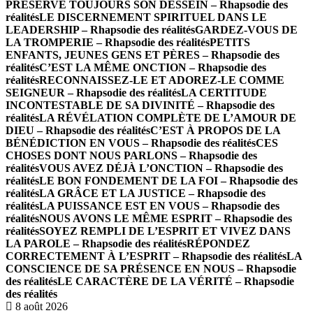
PRÉSERVE TOUJOURS SON DESSEIN – Rhapsodie des
réalités
LE DISCERNEMENT SPIRITUEL DANS LE
LEADERSHIP – Rhapsodie des réalités
GARDEZ-VOUS DE
LA TROMPERIE – Rhapsodie des réalités
PETITS
ENFANTS, JEUNES GENS ET PÈRES – Rhapsodie des
réalités
C’EST LA MÊME ONCTION – Rhapsodie des
réalités
RECONNAISSEZ-LE ET ADOREZ-LE COMME
SEIGNEUR – Rhapsodie des réalités
LA CERTITUDE
INCONTESTABLE DE SA DIVINITÉ – Rhapsodie des
réalités
LA RÉVÉLATION COMPLÈTE DE L’AMOUR DE
DIEU – Rhapsodie des réalités
C’EST À PROPOS DE LA
BÉNÉDICTION EN VOUS – Rhapsodie des réalités
CES
CHOSES DONT NOUS PARLONS – Rhapsodie des
réalités
VOUS AVEZ DÉJÀ L’ONCTION – Rhapsodie des
réalités
LE BON FONDEMENT DE LA FOI – Rhapsodie des
réalités
LA GRÂCE ET LA JUSTICE – Rhapsodie des
réalités
LA PUISSANCE EST EN VOUS – Rhapsodie des
réalités
NOUS AVONS LE MÊME ESPRIT – Rhapsodie des
réalités
SOYEZ REMPLI DE L’ESPRIT ET VIVEZ DANS
LA PAROLE – Rhapsodie des réalités
RÉPONDEZ
CORRECTEMENT À L’ESPRIT – Rhapsodie des réalités
LA
CONSCIENCE DE SA PRÉSENCE EN NOUS – Rhapsodie
des réalités
LE CARACTÈRE DE LA VÉRITÉ – Rhapsodie
des réalités
8 août 2026