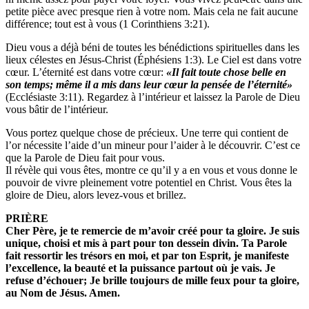
petite pièce avec presque rien à votre nom. Mais cela ne fait aucune
différence; tout est à vous (1 Corinthiens 3:21).
Dieu vous a déjà béni de toutes les bénédictions spirituelles dans les
lieux célestes en Jésus-Christ (Éphésiens 1:3). Le Ciel est dans votre
cœur. L’éternité est dans votre cœur:
«Il fait toute chose belle en
son temps;
même il a mis dans leur cœur la pensée de l’éternité»
(Ecclésiaste 3:11). Regardez à l’intérieur et laissez la Parole de Dieu
vous bâtir de l’intérieur.
Vous portez quelque chose de précieux. Une terre qui contient de
l’or nécessite l’aide d’un mineur pour l’aider à le découvrir. C’est ce
que la Parole de Dieu fait pour vous.
Il révèle qui vous êtes, montre ce qu’il y a en vous et vous donne le
pouvoir de vivre pleinement votre potentiel en Christ. Vous êtes la
gloire de Dieu, alors levez-vous et brillez.
PRIÈRE
Cher Père, je te remercie de m’avoir créé pour ta gloire. Je
suis
unique, choisi et mis à part pour ton dessein divin. Ta
Parole
fait ressortir les trésors en moi, et par ton Esprit, je
manifeste
l’excellence, la beauté et la puissance partout où
je vais. Je
refuse d’échouer; Je brille toujours de mille feux
pour ta gloire,
au Nom de Jésus. Amen.