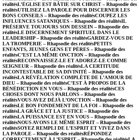
réalités
L’ÉGLISE EST BÂTIE SUR CHRIST – Rhapsodie des
réalités
UTILISEZ LA PAROLE POUR DISCERNER LES
BONS CONSEILS – Rhapsodie des réalités
COUPEZ LES
INFLUENCES SATANIQUES – Rhapsodie des réalités
IL
PRÉSERVE TOUJOURS SON DESSEIN – Rhapsodie des
réalités
LE DISCERNEMENT SPIRITUEL DANS LE
LEADERSHIP – Rhapsodie des réalités
GARDEZ-VOUS DE
LA TROMPERIE – Rhapsodie des réalités
PETITS
ENFANTS, JEUNES GENS ET PÈRES – Rhapsodie des
réalités
C’EST LA MÊME ONCTION – Rhapsodie des
réalités
RECONNAISSEZ-LE ET ADOREZ-LE COMME
SEIGNEUR – Rhapsodie des réalités
LA CERTITUDE
INCONTESTABLE DE SA DIVINITÉ – Rhapsodie des
réalités
LA RÉVÉLATION COMPLÈTE DE L’AMOUR DE
DIEU – Rhapsodie des réalités
C’EST À PROPOS DE LA
BÉNÉDICTION EN VOUS – Rhapsodie des réalités
CES
CHOSES DONT NOUS PARLONS – Rhapsodie des
réalités
VOUS AVEZ DÉJÀ L’ONCTION – Rhapsodie des
réalités
LE BON FONDEMENT DE LA FOI – Rhapsodie des
réalités
LA GRÂCE ET LA JUSTICE – Rhapsodie des
réalités
LA PUISSANCE EST EN VOUS – Rhapsodie des
réalités
NOUS AVONS LE MÊME ESPRIT – Rhapsodie des
réalités
SOYEZ REMPLI DE L’ESPRIT ET VIVEZ DANS
LA PAROLE – Rhapsodie des réalités
RÉPONDEZ
CORRECTEMENT À L’ESPRIT – Rhapsodie des réalités
LA