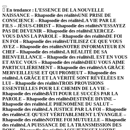
En tendance :
L’ESSENCE DE LA NOUVELLE
NAISSANCE – Rhapsodie des réalités
UNE PRISE DE
CONSCIENCE – Rhapsodie des réalités
LA VIE PAR LE
FILS – JÉSUS-CHRIST – Rhapsodie des réalités
N’ESSAYEZ
PAS DE DEVENIR – Rhapsodie des réalités
EXERCEZ-
VOUS DANS LA PAROLE – Rhapsodie des réalités
DE FOI
EN FOI – Rhapsodie des réalités
UTILISEZ CE QUE VOUS
AVEZ – Rhapsodie des réalités
NOTRE INFORMATEUR EN
CHEF – Rhapsodie des réalités
LA RÉALITÉ DE SA
BIENVEILLANCE – Rhapsodie des réalités
IL EST EN VOUS
ET AVEC VOUS – Rhapsodie des réalités
DIEU VOUS AIME
PARTICULIÈREMENT – Rhapsodie des réalités
SA GRÂCE
MERVEILLEUSE ET QUI PROMEUT – Rhapsodie des
réalités
LA GRÂCE ET LA VÉRITÉ SONT RÉVÉLÉES EN
LUI – Rhapsodie des réalités
TROIS PROVISIONS
ESSENTIELLES POUR LE CHEMIN DE LA VIE –
Rhapsodie des réalités
BÂTI POUR LE SUCCÈS PAR LA
PAROLE – Rhapsodie des réalités
DESTINÉE DIVINE –
Rhapsodie des réalités
LE PHÉNOMÈNE DU SALUT –
Rhapsodie des réalités
LA JUSTICE PAR LA FOI – Rhapsodie
des réalités
CE QU’EST VÉRITABLEMENT L’ÉVANGILE –
Rhapsodie des réalités
NOTRE FOI MUTUELLE – Rhapsodie
des réalités
LA PUISSANCE DE LA TRANSMISSION DES