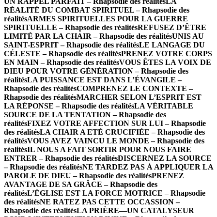
UN RAPPEL PARFAIT – Rhapsodie des réalités
LA
RÉALITÉ DU COMBAT SPIRITUEL – Rhapsodie des
réalités
ARMES SPIRITUELLES POUR LA GUERRE
SPIRITUELLE – Rhapsodie des réalités
REFUSEZ D’ÊTRE
LIMITÉ PAR LA CHAIR – Rhapsodie des réalités
UNIS AU
SAINT-ESPRIT – Rhapsodie des réalités
LE LANGAGE DU
CÉLESTE – Rhapsodie des réalités
PRENEZ VOTRE CORPS
EN MAIN – Rhapsodie des réalités
VOUS ÊTES LA VOIX DE
DIEU POUR VOTRE GÉNÉRATION – Rhapsodie des
réalités
LA PUISSANCE EST DANS L’ÉVANGILE –
Rhapsodie des réalités
COMPRENEZ LE CONTEXTE –
Rhapsodie des réalités
MARCHER SELON L’ESPRIT EST
LA RÉPONSE – Rhapsodie des réalités
LA VÉRITABLE
SOURCE DE LA TENTATION – Rhapsodie des
réalités
FIXEZ VOTRE AFFECTION SUR LUI – Rhapsodie
des réalités
LA CHAIR A ETÉ CRUCIFIÉE – Rhapsodie des
réalités
VOUS AVEZ VAINCU LE MONDE – Rhapsodie des
réalités
IL NOUS A FAIT SORTIR POUR NOUS FAIRE
ENTRER – Rhapsodie des réalités
DISCERNEZ LA SOURCE
– Rhapsodie des réalités
NE TARDEZ PAS À APPLIQUER LA
PAROLE DE DIEU – Rhapsodie des réalités
PRENEZ
AVANTAGE DE SA GRÂCE – Rhapsodie des
réalités
L’ÉGLISE EST LA FORCE MOTRICE – Rhapsodie
des réalités
NE RATEZ PAS CETTE OCCASSION –
Rhapsodie des réalités
LA PRIÈRE—UN CATALYSEUR