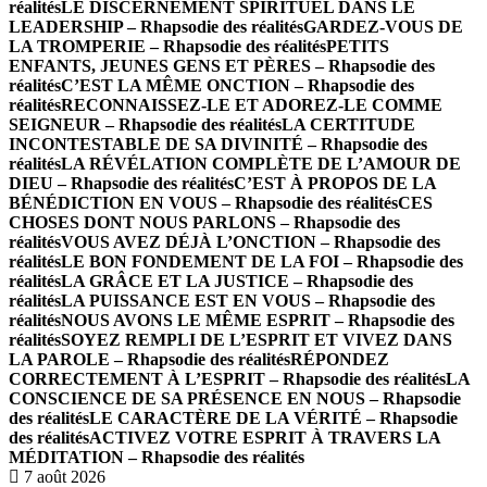
réalités
LE DISCERNEMENT SPIRITUEL DANS LE
LEADERSHIP – Rhapsodie des réalités
GARDEZ-VOUS DE
LA TROMPERIE – Rhapsodie des réalités
PETITS
ENFANTS, JEUNES GENS ET PÈRES – Rhapsodie des
réalités
C’EST LA MÊME ONCTION – Rhapsodie des
réalités
RECONNAISSEZ-LE ET ADOREZ-LE COMME
SEIGNEUR – Rhapsodie des réalités
LA CERTITUDE
INCONTESTABLE DE SA DIVINITÉ – Rhapsodie des
réalités
LA RÉVÉLATION COMPLÈTE DE L’AMOUR DE
DIEU – Rhapsodie des réalités
C’EST À PROPOS DE LA
BÉNÉDICTION EN VOUS – Rhapsodie des réalités
CES
CHOSES DONT NOUS PARLONS – Rhapsodie des
réalités
VOUS AVEZ DÉJÀ L’ONCTION – Rhapsodie des
réalités
LE BON FONDEMENT DE LA FOI – Rhapsodie des
réalités
LA GRÂCE ET LA JUSTICE – Rhapsodie des
réalités
LA PUISSANCE EST EN VOUS – Rhapsodie des
réalités
NOUS AVONS LE MÊME ESPRIT – Rhapsodie des
réalités
SOYEZ REMPLI DE L’ESPRIT ET VIVEZ DANS
LA PAROLE – Rhapsodie des réalités
RÉPONDEZ
CORRECTEMENT À L’ESPRIT – Rhapsodie des réalités
LA
CONSCIENCE DE SA PRÉSENCE EN NOUS – Rhapsodie
des réalités
LE CARACTÈRE DE LA VÉRITÉ – Rhapsodie
des réalités
ACTIVEZ VOTRE ESPRIT À TRAVERS LA
MÉDITATION – Rhapsodie des réalités
7 août 2026