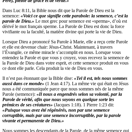
Père), pleine de grâce et de vérité.»
Dans Luc 8:11, la Bible nous dit que la Parole de Dieu est la
semence:
«Voici ce que signifie cette parabole:
la semence, c’est la
parole de Dieu.»
Le mot grec pour semence est «sperma», d’où est
dérivé le mot français sperme. La Parole de Dieu est donc la force
vivifiante ou la faculté, la matière divine qui porte la vie de Dieu.
Lorsque Dieu a prononcé Sa Parole à Marie, elle a reçu cette Parole
et elle est devenue chair: Jésus-Christ. Maintenant, à travers
l’Évangile, ce même miracle s’accomplit en nous. Lorsque vous
entendez la Parole et que vous y croyez, vous recevez la semence de
la Parole de Dieu dans votre esprit, et cette semence produit en vous
ce dont elle parle. Cela produit la vie de Dieu en vous.
Il n’est pas étonnant que la Bible dise:
«Tel il est, tels
nous sommes
aussi dans ce monde»
(1 Jean 4:17). La même vie qui était en Jésus
nous a été communiquée parce que nous sommes nés de la même
Parole (semence):
«Il nous
a engendrés selon sa volonté, par la
Parole de vérité,
afin que nous soyons en quelque sorte les
prémices de ses
créatures»
(Jacques 1:18). 1 Pierre 1:23 dit:
«Puisque vous
avez été régénérés, non par une semence
corruptible, mais
par une semence incorruptible, par la parole
vivante et
permanente de Dieu.»
Nous sommes les descendants de la Parole, de la même semence qui