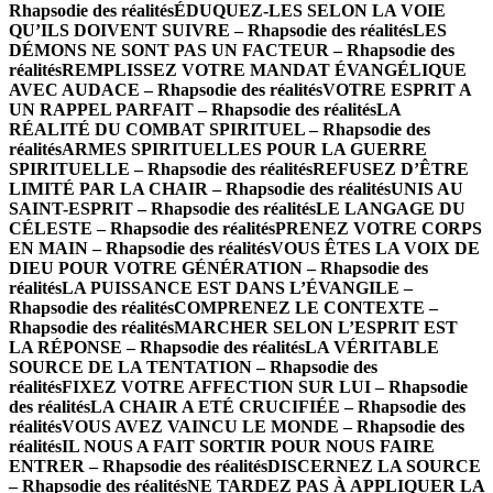
Rhapsodie des réalités
ÉDUQUEZ-LES SELON LA VOIE
QU’ILS DOIVENT SUIVRE – Rhapsodie des réalités
LES
DÉMONS NE SONT PAS UN FACTEUR – Rhapsodie des
réalités
REMPLISSEZ VOTRE MANDAT ÉVANGÉLIQUE
AVEC AUDACE – Rhapsodie des réalités
VOTRE ESPRIT A
UN RAPPEL PARFAIT – Rhapsodie des réalités
LA
RÉALITÉ DU COMBAT SPIRITUEL – Rhapsodie des
réalités
ARMES SPIRITUELLES POUR LA GUERRE
SPIRITUELLE – Rhapsodie des réalités
REFUSEZ D’ÊTRE
LIMITÉ PAR LA CHAIR – Rhapsodie des réalités
UNIS AU
SAINT-ESPRIT – Rhapsodie des réalités
LE LANGAGE DU
CÉLESTE – Rhapsodie des réalités
PRENEZ VOTRE CORPS
EN MAIN – Rhapsodie des réalités
VOUS ÊTES LA VOIX DE
DIEU POUR VOTRE GÉNÉRATION – Rhapsodie des
réalités
LA PUISSANCE EST DANS L’ÉVANGILE –
Rhapsodie des réalités
COMPRENEZ LE CONTEXTE –
Rhapsodie des réalités
MARCHER SELON L’ESPRIT EST
LA RÉPONSE – Rhapsodie des réalités
LA VÉRITABLE
SOURCE DE LA TENTATION – Rhapsodie des
réalités
FIXEZ VOTRE AFFECTION SUR LUI – Rhapsodie
des réalités
LA CHAIR A ETÉ CRUCIFIÉE – Rhapsodie des
réalités
VOUS AVEZ VAINCU LE MONDE – Rhapsodie des
réalités
IL NOUS A FAIT SORTIR POUR NOUS FAIRE
ENTRER – Rhapsodie des réalités
DISCERNEZ LA SOURCE
– Rhapsodie des réalités
NE TARDEZ PAS À APPLIQUER LA