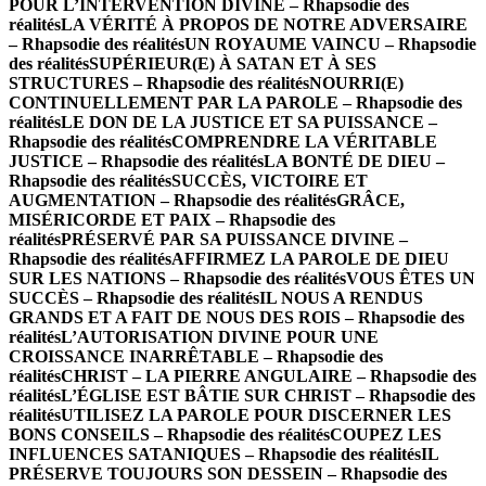
POUR L’INTERVENTION DIVINE – Rhapsodie des
réalités
LA VÉRITÉ À PROPOS DE NOTRE ADVERSAIRE
– Rhapsodie des réalités
UN ROYAUME VAINCU – Rhapsodie
des réalités
SUPÉRIEUR(E) À SATAN ET À SES
STRUCTURES – Rhapsodie des réalités
NOURRI(E)
CONTINUELLEMENT PAR LA PAROLE – Rhapsodie des
réalités
LE DON DE LA JUSTICE ET SA PUISSANCE –
Rhapsodie des réalités
COMPRENDRE LA VÉRITABLE
JUSTICE – Rhapsodie des réalités
LA BONTÉ DE DIEU –
Rhapsodie des réalités
SUCCÈS, VICTOIRE ET
AUGMENTATION – Rhapsodie des réalités
GRÂCE,
MISÉRICORDE ET PAIX – Rhapsodie des
réalités
PRÉSERVÉ PAR SA PUISSANCE DIVINE –
Rhapsodie des réalités
AFFIRMEZ LA PAROLE DE DIEU
SUR LES NATIONS – Rhapsodie des réalités
VOUS ÊTES UN
SUCCÈS – Rhapsodie des réalités
IL NOUS A RENDUS
GRANDS ET A FAIT DE NOUS DES ROIS – Rhapsodie des
réalités
L’AUTORISATION DIVINE POUR UNE
CROISSANCE INARRÊTABLE – Rhapsodie des
réalités
CHRIST – LA PIERRE ANGULAIRE – Rhapsodie des
réalités
L’ÉGLISE EST BÂTIE SUR CHRIST – Rhapsodie des
réalités
UTILISEZ LA PAROLE POUR DISCERNER LES
BONS CONSEILS – Rhapsodie des réalités
COUPEZ LES
INFLUENCES SATANIQUES – Rhapsodie des réalités
IL
PRÉSERVE TOUJOURS SON DESSEIN – Rhapsodie des