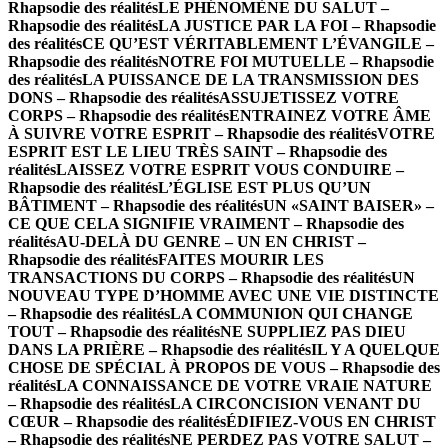
Rhapsodie des réalités
LE PHÉNOMÈNE DU SALUT –
Rhapsodie des réalités
LA JUSTICE PAR LA FOI – Rhapsodie
des réalités
CE QU’EST VÉRITABLEMENT L’ÉVANGILE –
Rhapsodie des réalités
NOTRE FOI MUTUELLE – Rhapsodie
des réalités
LA PUISSANCE DE LA TRANSMISSION DES
DONS – Rhapsodie des réalités
ASSUJETISSEZ VOTRE
CORPS – Rhapsodie des réalités
ENTRAINEZ VOTRE ÂME
À SUIVRE VOTRE ESPRIT – Rhapsodie des réalités
VOTRE
ESPRIT EST LE LIEU TRÈS SAINT – Rhapsodie des
réalités
LAISSEZ VOTRE ESPRIT VOUS CONDUIRE –
Rhapsodie des réalités
L’ÉGLISE EST PLUS QU’UN
BÂTIMENT – Rhapsodie des réalités
UN «SAINT BAISER» –
CE QUE CELA SIGNIFIE VRAIMENT – Rhapsodie des
réalités
AU-DELÀ DU GENRE – UN EN CHRIST –
Rhapsodie des réalités
FAITES MOURIR LES
TRANSACTIONS DU CORPS – Rhapsodie des réalités
UN
NOUVEAU TYPE D’HOMME AVEC UNE VIE DISTINCTE
– Rhapsodie des réalités
LA COMMUNION QUI CHANGE
TOUT – Rhapsodie des réalités
NE SUPPLIEZ PAS DIEU
DANS LA PRIÈRE – Rhapsodie des réalités
IL Y A QUELQUE
CHOSE DE SPÉCIAL À PROPOS DE VOUS – Rhapsodie des
réalités
LA CONNAISSANCE DE VOTRE VRAIE NATURE
– Rhapsodie des réalités
LA CIRCONCISION VENANT DU
CŒUR – Rhapsodie des réalités
ÉDIFIEZ-VOUS EN CHRIST
– Rhapsodie des réalités
NE PERDEZ PAS VOTRE SALUT –