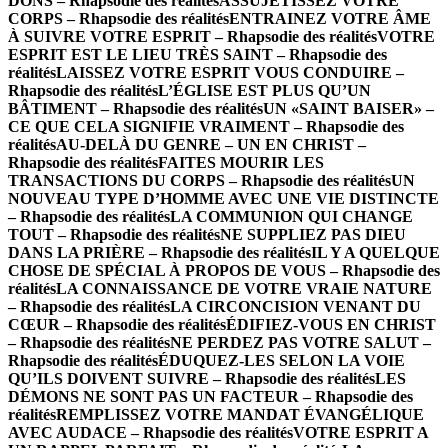
DONS – Rhapsodie des réalités
ASSUJETISSEZ VOTRE
CORPS – Rhapsodie des réalités
ENTRAINEZ VOTRE ÂME
À SUIVRE VOTRE ESPRIT – Rhapsodie des réalités
VOTRE
ESPRIT EST LE LIEU TRÈS SAINT – Rhapsodie des
réalités
LAISSEZ VOTRE ESPRIT VOUS CONDUIRE –
Rhapsodie des réalités
L’ÉGLISE EST PLUS QU’UN
BÂTIMENT – Rhapsodie des réalités
UN «SAINT BAISER» –
CE QUE CELA SIGNIFIE VRAIMENT – Rhapsodie des
réalités
AU-DELÀ DU GENRE – UN EN CHRIST –
Rhapsodie des réalités
FAITES MOURIR LES
TRANSACTIONS DU CORPS – Rhapsodie des réalités
UN
NOUVEAU TYPE D’HOMME AVEC UNE VIE DISTINCTE
– Rhapsodie des réalités
LA COMMUNION QUI CHANGE
TOUT – Rhapsodie des réalités
NE SUPPLIEZ PAS DIEU
DANS LA PRIÈRE – Rhapsodie des réalités
IL Y A QUELQUE
CHOSE DE SPÉCIAL À PROPOS DE VOUS – Rhapsodie des
réalités
LA CONNAISSANCE DE VOTRE VRAIE NATURE
– Rhapsodie des réalités
LA CIRCONCISION VENANT DU
CŒUR – Rhapsodie des réalités
ÉDIFIEZ-VOUS EN CHRIST
– Rhapsodie des réalités
NE PERDEZ PAS VOTRE SALUT –
Rhapsodie des réalités
ÉDUQUEZ-LES SELON LA VOIE
QU’ILS DOIVENT SUIVRE – Rhapsodie des réalités
LES
DÉMONS NE SONT PAS UN FACTEUR – Rhapsodie des
réalités
REMPLISSEZ VOTRE MANDAT ÉVANGÉLIQUE
AVEC AUDACE – Rhapsodie des réalités
VOTRE ESPRIT A