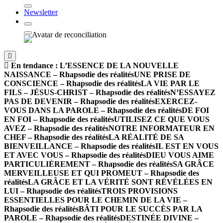
Newsletter
En tendance :
L’ESSENCE DE LA NOUVELLE
NAISSANCE – Rhapsodie des réalités
UNE PRISE DE
CONSCIENCE – Rhapsodie des réalités
LA VIE PAR LE
FILS – JÉSUS-CHRIST – Rhapsodie des réalités
N’ESSAYEZ
PAS DE DEVENIR – Rhapsodie des réalités
EXERCEZ-
VOUS DANS LA PAROLE – Rhapsodie des réalités
DE FOI
EN FOI – Rhapsodie des réalités
UTILISEZ CE QUE VOUS
AVEZ – Rhapsodie des réalités
NOTRE INFORMATEUR EN
CHEF – Rhapsodie des réalités
LA RÉALITÉ DE SA
BIENVEILLANCE – Rhapsodie des réalités
IL EST EN VOUS
ET AVEC VOUS – Rhapsodie des réalités
DIEU VOUS AIME
PARTICULIÈREMENT – Rhapsodie des réalités
SA GRÂCE
MERVEILLEUSE ET QUI PROMEUT – Rhapsodie des
réalités
LA GRÂCE ET LA VÉRITÉ SONT RÉVÉLÉES EN
LUI – Rhapsodie des réalités
TROIS PROVISIONS
ESSENTIELLES POUR LE CHEMIN DE LA VIE –
Rhapsodie des réalités
BÂTI POUR LE SUCCÈS PAR LA
PAROLE – Rhapsodie des réalités
DESTINÉE DIVINE –