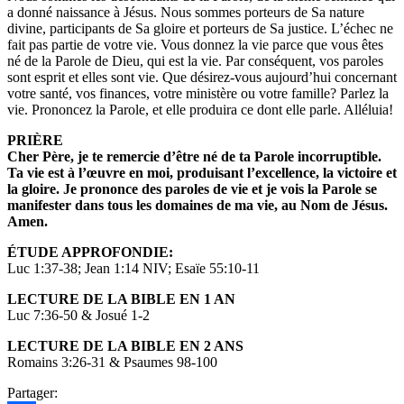
a donné naissance à Jésus. Nous sommes porteurs de Sa nature
divine, participants de Sa gloire et porteurs de Sa justice. L’échec ne
fait pas partie de votre vie. Vous donnez la vie parce que vous êtes
né de la Parole de Dieu, qui est la vie. Par conséquent, vos paroles
sont esprit et elles sont vie. Que désirez-vous aujourd’hui concernant
votre santé, vos finances, votre ministère ou votre famille? Parlez la
vie. Prononcez la Parole, et elle produira ce dont elle parle. Alléluia!
PRIÈRE
Cher Père, je te remercie d’être né de ta Parole incorruptible.
Ta vie est à l’œuvre en moi, produisant l’excellence, la
victoire et
la gloire. Je prononce des paroles de vie et je
vois la Parole se
manifester dans tous les domaines de ma
vie, au Nom de Jésus.
Amen.
ÉTUDE APPROFONDIE:
Luc 1:37-38; Jean 1:14 NIV; Esaïe 55:10-11
LECTURE DE LA BIBLE EN 1 AN
Luc 7:36-50 & Josué 1-2
LECTURE DE LA BIBLE EN 2 ANS
Romains 3:26-31 & Psaumes 98-100
Partager: