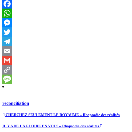
Facebook
WhatsApp
Messenger
Twitter
Telegram
Email
Gmail
Copy
Link
Message
reconciliation
CHERCHEZ SEULEMENT LE ROYAUME – Rhapsodie des réalités
IL Y A DE LA GLOIRE EN VOUS – Rhapsodie des réalités