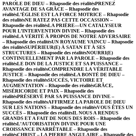
PAROLE DE DIEU – Rhapsodie des réalités
PRENEZ
AVANTAGE DE SA GRÂCE – Rhapsodie des
réalités
L’ÉGLISE EST LA FORCE MOTRICE – Rhapsodie
des réalités
NE RATEZ PAS CETTE OCCASSION –
Rhapsodie des réalités
LA PRIÈRE—UN CATALYSEUR
POUR L’INTERVENTION DIVINE – Rhapsodie des
réalités
LA VÉRITÉ À PROPOS DE NOTRE ADVERSAIRE
– Rhapsodie des réalités
UN ROYAUME VAINCU – Rhapsodie
des réalités
SUPÉRIEUR(E) À SATAN ET À SES
STRUCTURES – Rhapsodie des réalités
NOURRI(E)
CONTINUELLEMENT PAR LA PAROLE – Rhapsodie des
réalités
LE DON DE LA JUSTICE ET SA PUISSANCE –
Rhapsodie des réalités
COMPRENDRE LA VÉRITABLE
JUSTICE – Rhapsodie des réalités
LA BONTÉ DE DIEU –
Rhapsodie des réalités
SUCCÈS, VICTOIRE ET
AUGMENTATION – Rhapsodie des réalités
GRÂCE,
MISÉRICORDE ET PAIX – Rhapsodie des
réalités
PRÉSERVÉ PAR SA PUISSANCE DIVINE –
Rhapsodie des réalités
AFFIRMEZ LA PAROLE DE DIEU
SUR LES NATIONS – Rhapsodie des réalités
VOUS ÊTES UN
SUCCÈS – Rhapsodie des réalités
IL NOUS A RENDUS
GRANDS ET A FAIT DE NOUS DES ROIS – Rhapsodie des
réalités
L’AUTORISATION DIVINE POUR UNE
CROISSANCE INARRÊTABLE – Rhapsodie des
réalités
CHRIST – LA PIERRE ANGULAIRE – Rhapsodie des