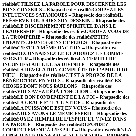
réalités
UTILISEZ LA PAROLE POUR DISCERNER LES
BONS CONSEILS – Rhapsodie des réalités
COUPEZ LES
INFLUENCES SATANIQUES – Rhapsodie des réalités
IL
PRÉSERVE TOUJOURS SON DESSEIN – Rhapsodie des
réalités
LE DISCERNEMENT SPIRITUEL DANS LE
LEADERSHIP – Rhapsodie des réalités
GARDEZ-VOUS DE
LA TROMPERIE – Rhapsodie des réalités
PETITS
ENFANTS, JEUNES GENS ET PÈRES – Rhapsodie des
réalités
C’EST LA MÊME ONCTION – Rhapsodie des
réalités
RECONNAISSEZ-LE ET ADOREZ-LE COMME
SEIGNEUR – Rhapsodie des réalités
LA CERTITUDE
INCONTESTABLE DE SA DIVINITÉ – Rhapsodie des
réalités
LA RÉVÉLATION COMPLÈTE DE L’AMOUR DE
DIEU – Rhapsodie des réalités
C’EST À PROPOS DE LA
BÉNÉDICTION EN VOUS – Rhapsodie des réalités
CES
CHOSES DONT NOUS PARLONS – Rhapsodie des
réalités
VOUS AVEZ DÉJÀ L’ONCTION – Rhapsodie des
réalités
LE BON FONDEMENT DE LA FOI – Rhapsodie des
réalités
LA GRÂCE ET LA JUSTICE – Rhapsodie des
réalités
LA PUISSANCE EST EN VOUS – Rhapsodie des
réalités
NOUS AVONS LE MÊME ESPRIT – Rhapsodie des
réalités
SOYEZ REMPLI DE L’ESPRIT ET VIVEZ DANS
LA PAROLE – Rhapsodie des réalités
RÉPONDEZ
CORRECTEMENT À L’ESPRIT – Rhapsodie des réalités
LA
CONSCIENCE DE SA PRÉSENCE EN NOUS – Rhapsodie