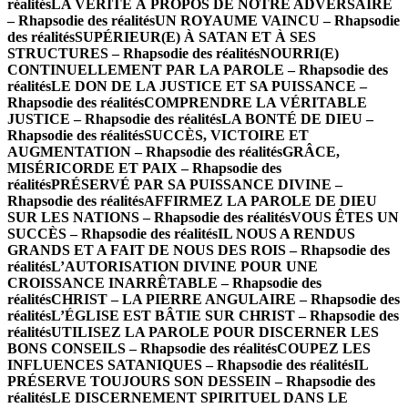
réalités
LA VÉRITÉ À PROPOS DE NOTRE ADVERSAIRE
– Rhapsodie des réalités
UN ROYAUME VAINCU – Rhapsodie
des réalités
SUPÉRIEUR(E) À SATAN ET À SES
STRUCTURES – Rhapsodie des réalités
NOURRI(E)
CONTINUELLEMENT PAR LA PAROLE – Rhapsodie des
réalités
LE DON DE LA JUSTICE ET SA PUISSANCE –
Rhapsodie des réalités
COMPRENDRE LA VÉRITABLE
JUSTICE – Rhapsodie des réalités
LA BONTÉ DE DIEU –
Rhapsodie des réalités
SUCCÈS, VICTOIRE ET
AUGMENTATION – Rhapsodie des réalités
GRÂCE,
MISÉRICORDE ET PAIX – Rhapsodie des
réalités
PRÉSERVÉ PAR SA PUISSANCE DIVINE –
Rhapsodie des réalités
AFFIRMEZ LA PAROLE DE DIEU
SUR LES NATIONS – Rhapsodie des réalités
VOUS ÊTES UN
SUCCÈS – Rhapsodie des réalités
IL NOUS A RENDUS
GRANDS ET A FAIT DE NOUS DES ROIS – Rhapsodie des
réalités
L’AUTORISATION DIVINE POUR UNE
CROISSANCE INARRÊTABLE – Rhapsodie des
réalités
CHRIST – LA PIERRE ANGULAIRE – Rhapsodie des
réalités
L’ÉGLISE EST BÂTIE SUR CHRIST – Rhapsodie des
réalités
UTILISEZ LA PAROLE POUR DISCERNER LES
BONS CONSEILS – Rhapsodie des réalités
COUPEZ LES
INFLUENCES SATANIQUES – Rhapsodie des réalités
IL
PRÉSERVE TOUJOURS SON DESSEIN – Rhapsodie des
réalités
LE DISCERNEMENT SPIRITUEL DANS LE