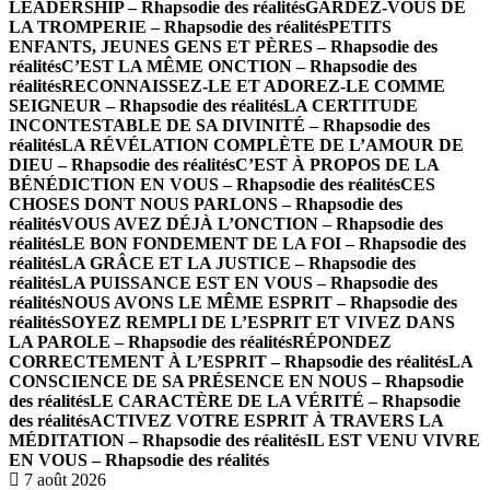
LEADERSHIP – Rhapsodie des réalités
GARDEZ-VOUS DE
LA TROMPERIE – Rhapsodie des réalités
PETITS
ENFANTS, JEUNES GENS ET PÈRES – Rhapsodie des
réalités
C’EST LA MÊME ONCTION – Rhapsodie des
réalités
RECONNAISSEZ-LE ET ADOREZ-LE COMME
SEIGNEUR – Rhapsodie des réalités
LA CERTITUDE
INCONTESTABLE DE SA DIVINITÉ – Rhapsodie des
réalités
LA RÉVÉLATION COMPLÈTE DE L’AMOUR DE
DIEU – Rhapsodie des réalités
C’EST À PROPOS DE LA
BÉNÉDICTION EN VOUS – Rhapsodie des réalités
CES
CHOSES DONT NOUS PARLONS – Rhapsodie des
réalités
VOUS AVEZ DÉJÀ L’ONCTION – Rhapsodie des
réalités
LE BON FONDEMENT DE LA FOI – Rhapsodie des
réalités
LA GRÂCE ET LA JUSTICE – Rhapsodie des
réalités
LA PUISSANCE EST EN VOUS – Rhapsodie des
réalités
NOUS AVONS LE MÊME ESPRIT – Rhapsodie des
réalités
SOYEZ REMPLI DE L’ESPRIT ET VIVEZ DANS
LA PAROLE – Rhapsodie des réalités
RÉPONDEZ
CORRECTEMENT À L’ESPRIT – Rhapsodie des réalités
LA
CONSCIENCE DE SA PRÉSENCE EN NOUS – Rhapsodie
des réalités
LE CARACTÈRE DE LA VÉRITÉ – Rhapsodie
des réalités
ACTIVEZ VOTRE ESPRIT À TRAVERS LA
MÉDITATION – Rhapsodie des réalités
IL EST VENU VIVRE
EN VOUS – Rhapsodie des réalités
7 août 2026