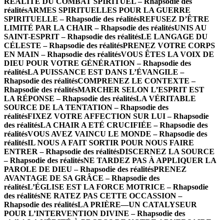
RÉALITÉ DU COMBAT SPIRITUEL – Rhapsodie des
réalités
ARMES SPIRITUELLES POUR LA GUERRE
SPIRITUELLE – Rhapsodie des réalités
REFUSEZ D’ÊTRE
LIMITÉ PAR LA CHAIR – Rhapsodie des réalités
UNIS AU
SAINT-ESPRIT – Rhapsodie des réalités
LE LANGAGE DU
CÉLESTE – Rhapsodie des réalités
PRENEZ VOTRE CORPS
EN MAIN – Rhapsodie des réalités
VOUS ÊTES LA VOIX DE
DIEU POUR VOTRE GÉNÉRATION – Rhapsodie des
réalités
LA PUISSANCE EST DANS L’ÉVANGILE –
Rhapsodie des réalités
COMPRENEZ LE CONTEXTE –
Rhapsodie des réalités
MARCHER SELON L’ESPRIT EST
LA RÉPONSE – Rhapsodie des réalités
LA VÉRITABLE
SOURCE DE LA TENTATION – Rhapsodie des
réalités
FIXEZ VOTRE AFFECTION SUR LUI – Rhapsodie
des réalités
LA CHAIR A ETÉ CRUCIFIÉE – Rhapsodie des
réalités
VOUS AVEZ VAINCU LE MONDE – Rhapsodie des
réalités
IL NOUS A FAIT SORTIR POUR NOUS FAIRE
ENTRER – Rhapsodie des réalités
DISCERNEZ LA SOURCE
– Rhapsodie des réalités
NE TARDEZ PAS À APPLIQUER LA
PAROLE DE DIEU – Rhapsodie des réalités
PRENEZ
AVANTAGE DE SA GRÂCE – Rhapsodie des
réalités
L’ÉGLISE EST LA FORCE MOTRICE – Rhapsodie
des réalités
NE RATEZ PAS CETTE OCCASSION –
Rhapsodie des réalités
LA PRIÈRE—UN CATALYSEUR
POUR L’INTERVENTION DIVINE – Rhapsodie des