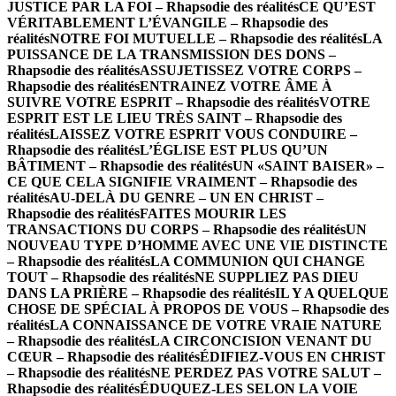
JUSTICE PAR LA FOI – Rhapsodie des réalités
CE QU’EST
VÉRITABLEMENT L’ÉVANGILE – Rhapsodie des
réalités
NOTRE FOI MUTUELLE – Rhapsodie des réalités
LA
PUISSANCE DE LA TRANSMISSION DES DONS –
Rhapsodie des réalités
ASSUJETISSEZ VOTRE CORPS –
Rhapsodie des réalités
ENTRAINEZ VOTRE ÂME À
SUIVRE VOTRE ESPRIT – Rhapsodie des réalités
VOTRE
ESPRIT EST LE LIEU TRÈS SAINT – Rhapsodie des
réalités
LAISSEZ VOTRE ESPRIT VOUS CONDUIRE –
Rhapsodie des réalités
L’ÉGLISE EST PLUS QU’UN
BÂTIMENT – Rhapsodie des réalités
UN «SAINT BAISER» –
CE QUE CELA SIGNIFIE VRAIMENT – Rhapsodie des
réalités
AU-DELÀ DU GENRE – UN EN CHRIST –
Rhapsodie des réalités
FAITES MOURIR LES
TRANSACTIONS DU CORPS – Rhapsodie des réalités
UN
NOUVEAU TYPE D’HOMME AVEC UNE VIE DISTINCTE
– Rhapsodie des réalités
LA COMMUNION QUI CHANGE
TOUT – Rhapsodie des réalités
NE SUPPLIEZ PAS DIEU
DANS LA PRIÈRE – Rhapsodie des réalités
IL Y A QUELQUE
CHOSE DE SPÉCIAL À PROPOS DE VOUS – Rhapsodie des
réalités
LA CONNAISSANCE DE VOTRE VRAIE NATURE
– Rhapsodie des réalités
LA CIRCONCISION VENANT DU
CŒUR – Rhapsodie des réalités
ÉDIFIEZ-VOUS EN CHRIST
– Rhapsodie des réalités
NE PERDEZ PAS VOTRE SALUT –
Rhapsodie des réalités
ÉDUQUEZ-LES SELON LA VOIE