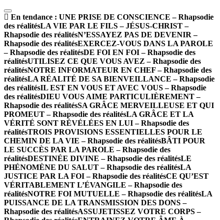
En tendance :
UNE PRISE DE CONSCIENCE – Rhapsodie
des réalités
LA VIE PAR LE FILS – JÉSUS-CHRIST –
Rhapsodie des réalités
N’ESSAYEZ PAS DE DEVENIR –
Rhapsodie des réalités
EXERCEZ-VOUS DANS LA PAROLE
– Rhapsodie des réalités
DE FOI EN FOI – Rhapsodie des
réalités
UTILISEZ CE QUE VOUS AVEZ – Rhapsodie des
réalités
NOTRE INFORMATEUR EN CHEF – Rhapsodie des
réalités
LA RÉALITÉ DE SA BIENVEILLANCE – Rhapsodie
des réalités
IL EST EN VOUS ET AVEC VOUS – Rhapsodie
des réalités
DIEU VOUS AIME PARTICULIÈREMENT –
Rhapsodie des réalités
SA GRÂCE MERVEILLEUSE ET QUI
PROMEUT – Rhapsodie des réalités
LA GRÂCE ET LA
VÉRITÉ SONT RÉVÉLÉES EN LUI – Rhapsodie des
réalités
TROIS PROVISIONS ESSENTIELLES POUR LE
CHEMIN DE LA VIE – Rhapsodie des réalités
BÂTI POUR
LE SUCCÈS PAR LA PAROLE – Rhapsodie des
réalités
DESTINÉE DIVINE – Rhapsodie des réalités
LE
PHÉNOMÈNE DU SALUT – Rhapsodie des réalités
LA
JUSTICE PAR LA FOI – Rhapsodie des réalités
CE QU’EST
VÉRITABLEMENT L’ÉVANGILE – Rhapsodie des
réalités
NOTRE FOI MUTUELLE – Rhapsodie des réalités
LA
PUISSANCE DE LA TRANSMISSION DES DONS –
Rhapsodie des réalités
ASSUJETISSEZ VOTRE CORPS –