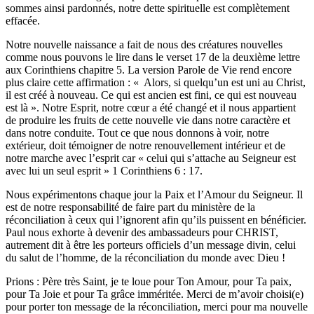
sommes ainsi pardonnés, notre dette spirituelle est complètement
effacée.
Notre nouvelle naissance a fait de nous des créatures nouvelles
comme nous pouvons le lire dans le verset 17 de la deuxième lettre
aux Corinthiens chapitre 5. La version Parole de Vie rend encore
plus claire cette affirmation : « Alors, si quelqu’un est uni au Christ,
il est créé à nouveau. Ce qui est ancien est fini, ce qui est nouveau
est là ». Notre Esprit, notre cœur a été changé et il nous appartient
de produire les fruits de cette nouvelle vie dans notre caractère et
dans notre conduite. Tout ce que nous donnons à voir, notre
extérieur, doit témoigner de notre renouvellement intérieur et de
notre marche avec l’esprit car « celui qui s’attache au Seigneur est
avec lui un seul esprit » 1 Corinthiens 6 : 17.
Nous expérimentons chaque jour la Paix et l’Amour du Seigneur. Il
est de notre responsabilité de faire part du ministère de la
réconciliation à ceux qui l’ignorent afin qu’ils puissent en bénéficier.
Paul nous exhorte à devenir des ambassadeurs pour CHRIST,
autrement dit à être les porteurs officiels d’un message divin, celui
du salut de l’homme, de la réconciliation du monde avec Dieu !
Prions : Père très Saint, je te loue pour Ton Amour, pour Ta paix,
pour Ta Joie et pour Ta grâce imméritée. Merci de m’avoir choisi(e)
pour porter ton message de la réconciliation, merci pour ma nouvelle