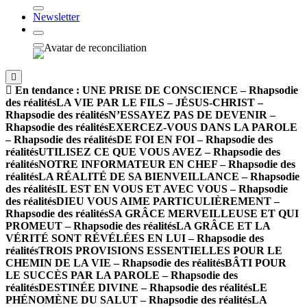
Newsletter
En tendance :
UNE PRISE DE CONSCIENCE – Rhapsodie
des réalités
LA VIE PAR LE FILS – JÉSUS-CHRIST –
Rhapsodie des réalités
N’ESSAYEZ PAS DE DEVENIR –
Rhapsodie des réalités
EXERCEZ-VOUS DANS LA PAROLE
– Rhapsodie des réalités
DE FOI EN FOI – Rhapsodie des
réalités
UTILISEZ CE QUE VOUS AVEZ – Rhapsodie des
réalités
NOTRE INFORMATEUR EN CHEF – Rhapsodie des
réalités
LA RÉALITÉ DE SA BIENVEILLANCE – Rhapsodie
des réalités
IL EST EN VOUS ET AVEC VOUS – Rhapsodie
des réalités
DIEU VOUS AIME PARTICULIÈREMENT –
Rhapsodie des réalités
SA GRÂCE MERVEILLEUSE ET QUI
PROMEUT – Rhapsodie des réalités
LA GRÂCE ET LA
VÉRITÉ SONT RÉVÉLÉES EN LUI – Rhapsodie des
réalités
TROIS PROVISIONS ESSENTIELLES POUR LE
CHEMIN DE LA VIE – Rhapsodie des réalités
BÂTI POUR
LE SUCCÈS PAR LA PAROLE – Rhapsodie des
réalités
DESTINÉE DIVINE – Rhapsodie des réalités
LE
PHÉNOMÈNE DU SALUT – Rhapsodie des réalités
LA