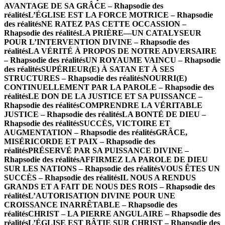
AVANTAGE DE SA GRÂCE – Rhapsodie des
réalités
L’ÉGLISE EST LA FORCE MOTRICE – Rhapsodie
des réalités
NE RATEZ PAS CETTE OCCASSION –
Rhapsodie des réalités
LA PRIÈRE—UN CATALYSEUR
POUR L’INTERVENTION DIVINE – Rhapsodie des
réalités
LA VÉRITÉ À PROPOS DE NOTRE ADVERSAIRE
– Rhapsodie des réalités
UN ROYAUME VAINCU – Rhapsodie
des réalités
SUPÉRIEUR(E) À SATAN ET À SES
STRUCTURES – Rhapsodie des réalités
NOURRI(E)
CONTINUELLEMENT PAR LA PAROLE – Rhapsodie des
réalités
LE DON DE LA JUSTICE ET SA PUISSANCE –
Rhapsodie des réalités
COMPRENDRE LA VÉRITABLE
JUSTICE – Rhapsodie des réalités
LA BONTÉ DE DIEU –
Rhapsodie des réalités
SUCCÈS, VICTOIRE ET
AUGMENTATION – Rhapsodie des réalités
GRÂCE,
MISÉRICORDE ET PAIX – Rhapsodie des
réalités
PRÉSERVÉ PAR SA PUISSANCE DIVINE –
Rhapsodie des réalités
AFFIRMEZ LA PAROLE DE DIEU
SUR LES NATIONS – Rhapsodie des réalités
VOUS ÊTES UN
SUCCÈS – Rhapsodie des réalités
IL NOUS A RENDUS
GRANDS ET A FAIT DE NOUS DES ROIS – Rhapsodie des
réalités
L’AUTORISATION DIVINE POUR UNE
CROISSANCE INARRÊTABLE – Rhapsodie des
réalités
CHRIST – LA PIERRE ANGULAIRE – Rhapsodie des
réalités
L’ÉGLISE EST BÂTIE SUR CHRIST – Rhapsodie des