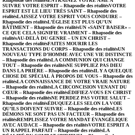
Rhapsodie des réalités
ENTRAINEZ VOTRE ÂME À
SUIVRE VOTRE ESPRIT – Rhapsodie des réalités
VOTRE
ESPRIT EST LE LIEU TRÈS SAINT – Rhapsodie des
réalités
LAISSEZ VOTRE ESPRIT VOUS CONDUIRE –
Rhapsodie des réalités
L’ÉGLISE EST PLUS QU’UN
BÂTIMENT – Rhapsodie des réalités
UN «SAINT BAISER» –
CE QUE CELA SIGNIFIE VRAIMENT – Rhapsodie des
réalités
AU-DELÀ DU GENRE – UN EN CHRIST –
Rhapsodie des réalités
FAITES MOURIR LES
TRANSACTIONS DU CORPS – Rhapsodie des réalités
UN
NOUVEAU TYPE D’HOMME AVEC UNE VIE DISTINCTE
– Rhapsodie des réalités
LA COMMUNION QUI CHANGE
TOUT – Rhapsodie des réalités
NE SUPPLIEZ PAS DIEU
DANS LA PRIÈRE – Rhapsodie des réalités
IL Y A QUELQUE
CHOSE DE SPÉCIAL À PROPOS DE VOUS – Rhapsodie des
réalités
LA CONNAISSANCE DE VOTRE VRAIE NATURE
– Rhapsodie des réalités
LA CIRCONCISION VENANT DU
CŒUR – Rhapsodie des réalités
ÉDIFIEZ-VOUS EN CHRIST
– Rhapsodie des réalités
NE PERDEZ PAS VOTRE SALUT –
Rhapsodie des réalités
ÉDUQUEZ-LES SELON LA VOIE
QU’ILS DOIVENT SUIVRE – Rhapsodie des réalités
LES
DÉMONS NE SONT PAS UN FACTEUR – Rhapsodie des
réalités
REMPLISSEZ VOTRE MANDAT ÉVANGÉLIQUE
AVEC AUDACE – Rhapsodie des réalités
VOTRE ESPRIT A
UN RAPPEL PARFAIT – Rhapsodie des réalités
LA