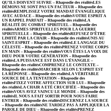
QU’ILS DOIVENT SUIVRE – Rhapsodie des réalités
LES
DÉMONS NE SONT PAS UN FACTEUR – Rhapsodie des
réalités
REMPLISSEZ VOTRE MANDAT ÉVANGÉLIQUE
AVEC AUDACE – Rhapsodie des réalités
VOTRE ESPRIT A
UN RAPPEL PARFAIT – Rhapsodie des réalités
LA
RÉALITÉ DU COMBAT SPIRITUEL – Rhapsodie des
réalités
ARMES SPIRITUELLES POUR LA GUERRE
SPIRITUELLE – Rhapsodie des réalités
REFUSEZ D’ÊTRE
LIMITÉ PAR LA CHAIR – Rhapsodie des réalités
UNIS AU
SAINT-ESPRIT – Rhapsodie des réalités
LE LANGAGE DU
CÉLESTE – Rhapsodie des réalités
PRENEZ VOTRE CORPS
EN MAIN – Rhapsodie des réalités
VOUS ÊTES LA VOIX DE
DIEU POUR VOTRE GÉNÉRATION – Rhapsodie des
réalités
LA PUISSANCE EST DANS L’ÉVANGILE –
Rhapsodie des réalités
COMPRENEZ LE CONTEXTE –
Rhapsodie des réalités
MARCHER SELON L’ESPRIT EST
LA RÉPONSE – Rhapsodie des réalités
LA VÉRITABLE
SOURCE DE LA TENTATION – Rhapsodie des
réalités
FIXEZ VOTRE AFFECTION SUR LUI – Rhapsodie
des réalités
LA CHAIR A ETÉ CRUCIFIÉE – Rhapsodie des
réalités
VOUS AVEZ VAINCU LE MONDE – Rhapsodie des
réalités
IL NOUS A FAIT SORTIR POUR NOUS FAIRE
ENTRER – Rhapsodie des réalités
DISCERNEZ LA SOURCE
– Rhapsodie des réalités
NE TARDEZ PAS À APPLIQUER LA
PAROLE DE DIEU – Rhapsodie des réalités
PRENEZ