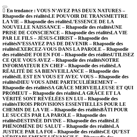
En tendance :
VOUS N’AVEZ PAS DEUX NATURES –
Rhapsodie des réalités
LE POUVOIR DE TRANSMETTRE
LA VIE – Rhapsodie des réalités
L’ESSENCE DE LA
NOUVELLE NAISSANCE – Rhapsodie des réalités
UNE
PRISE DE CONSCIENCE – Rhapsodie des réalités
LA VIE
PAR LE FILS – JÉSUS-CHRIST – Rhapsodie des
réalités
N’ESSAYEZ PAS DE DEVENIR – Rhapsodie des
réalités
EXERCEZ-VOUS DANS LA PAROLE – Rhapsodie
des réalités
DE FOI EN FOI – Rhapsodie des réalités
UTILISEZ
CE QUE VOUS AVEZ – Rhapsodie des réalités
NOTRE
INFORMATEUR EN CHEF – Rhapsodie des réalités
LA
RÉALITÉ DE SA BIENVEILLANCE – Rhapsodie des
réalités
IL EST EN VOUS ET AVEC VOUS – Rhapsodie des
réalités
DIEU VOUS AIME PARTICULIÈREMENT –
Rhapsodie des réalités
SA GRÂCE MERVEILLEUSE ET QUI
PROMEUT – Rhapsodie des réalités
LA GRÂCE ET LA
VÉRITÉ SONT RÉVÉLÉES EN LUI – Rhapsodie des
réalités
TROIS PROVISIONS ESSENTIELLES POUR LE
CHEMIN DE LA VIE – Rhapsodie des réalités
BÂTI POUR
LE SUCCÈS PAR LA PAROLE – Rhapsodie des
réalités
DESTINÉE DIVINE – Rhapsodie des réalités
LE
PHÉNOMÈNE DU SALUT – Rhapsodie des réalités
LA
JUSTICE PAR LA FOI – Rhapsodie des réalités
CE QU’EST