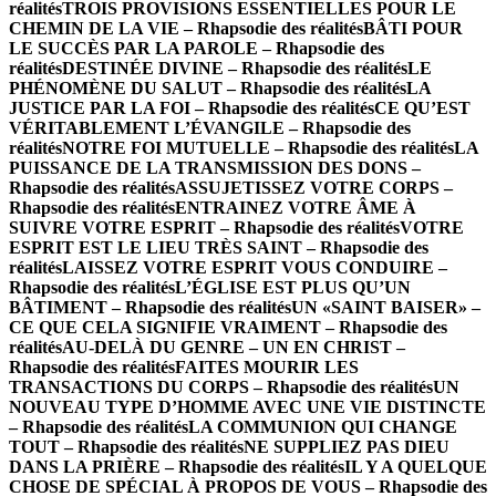
réalités
TROIS PROVISIONS ESSENTIELLES POUR LE
CHEMIN DE LA VIE – Rhapsodie des réalités
BÂTI POUR
LE SUCCÈS PAR LA PAROLE – Rhapsodie des
réalités
DESTINÉE DIVINE – Rhapsodie des réalités
LE
PHÉNOMÈNE DU SALUT – Rhapsodie des réalités
LA
JUSTICE PAR LA FOI – Rhapsodie des réalités
CE QU’EST
VÉRITABLEMENT L’ÉVANGILE – Rhapsodie des
réalités
NOTRE FOI MUTUELLE – Rhapsodie des réalités
LA
PUISSANCE DE LA TRANSMISSION DES DONS –
Rhapsodie des réalités
ASSUJETISSEZ VOTRE CORPS –
Rhapsodie des réalités
ENTRAINEZ VOTRE ÂME À
SUIVRE VOTRE ESPRIT – Rhapsodie des réalités
VOTRE
ESPRIT EST LE LIEU TRÈS SAINT – Rhapsodie des
réalités
LAISSEZ VOTRE ESPRIT VOUS CONDUIRE –
Rhapsodie des réalités
L’ÉGLISE EST PLUS QU’UN
BÂTIMENT – Rhapsodie des réalités
UN «SAINT BAISER» –
CE QUE CELA SIGNIFIE VRAIMENT – Rhapsodie des
réalités
AU-DELÀ DU GENRE – UN EN CHRIST –
Rhapsodie des réalités
FAITES MOURIR LES
TRANSACTIONS DU CORPS – Rhapsodie des réalités
UN
NOUVEAU TYPE D’HOMME AVEC UNE VIE DISTINCTE
– Rhapsodie des réalités
LA COMMUNION QUI CHANGE
TOUT – Rhapsodie des réalités
NE SUPPLIEZ PAS DIEU
DANS LA PRIÈRE – Rhapsodie des réalités
IL Y A QUELQUE
CHOSE DE SPÉCIAL À PROPOS DE VOUS – Rhapsodie des