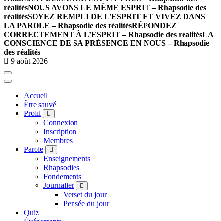
réalités
NOUS AVONS LE MÊME ESPRIT – Rhapsodie des
réalités
SOYEZ REMPLI DE L’ESPRIT ET VIVEZ DANS
LA PAROLE – Rhapsodie des réalités
RÉPONDEZ
CORRECTEMENT À L’ESPRIT – Rhapsodie des réalités
LA
CONSCIENCE DE SA PRÉSENCE EN NOUS – Rhapsodie
des réalités
9 août 2026
Accueil
Être sauvé
Profil
Connexion
Inscription
Membres
Parole
Enseignements
Rhapsodies
Fondements
Journalier
Verset du jour
Pensée du jour
Quiz