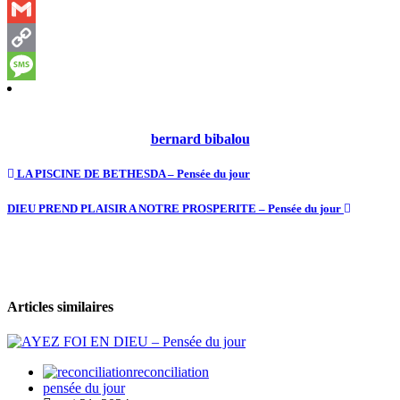
Email
Gmail
Copy
Link
Message
bernard bibalou
LA PISCINE DE BETHESDA – Pensée du jour
DIEU PREND PLAISIR A NOTRE PROSPERITE – Pensée du jour
Articles similaires
reconciliation
pensée du jour