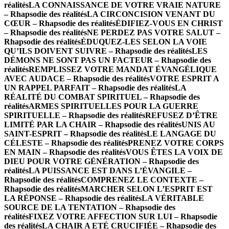
réalités
LA CONNAISSANCE DE VOTRE VRAIE NATURE
– Rhapsodie des réalités
LA CIRCONCISION VENANT DU
CŒUR – Rhapsodie des réalités
ÉDIFIEZ-VOUS EN CHRIST
– Rhapsodie des réalités
NE PERDEZ PAS VOTRE SALUT –
Rhapsodie des réalités
ÉDUQUEZ-LES SELON LA VOIE
QU’ILS DOIVENT SUIVRE – Rhapsodie des réalités
LES
DÉMONS NE SONT PAS UN FACTEUR – Rhapsodie des
réalités
REMPLISSEZ VOTRE MANDAT ÉVANGÉLIQUE
AVEC AUDACE – Rhapsodie des réalités
VOTRE ESPRIT A
UN RAPPEL PARFAIT – Rhapsodie des réalités
LA
RÉALITÉ DU COMBAT SPIRITUEL – Rhapsodie des
réalités
ARMES SPIRITUELLES POUR LA GUERRE
SPIRITUELLE – Rhapsodie des réalités
REFUSEZ D’ÊTRE
LIMITÉ PAR LA CHAIR – Rhapsodie des réalités
UNIS AU
SAINT-ESPRIT – Rhapsodie des réalités
LE LANGAGE DU
CÉLESTE – Rhapsodie des réalités
PRENEZ VOTRE CORPS
EN MAIN – Rhapsodie des réalités
VOUS ÊTES LA VOIX DE
DIEU POUR VOTRE GÉNÉRATION – Rhapsodie des
réalités
LA PUISSANCE EST DANS L’ÉVANGILE –
Rhapsodie des réalités
COMPRENEZ LE CONTEXTE –
Rhapsodie des réalités
MARCHER SELON L’ESPRIT EST
LA RÉPONSE – Rhapsodie des réalités
LA VÉRITABLE
SOURCE DE LA TENTATION – Rhapsodie des
réalités
FIXEZ VOTRE AFFECTION SUR LUI – Rhapsodie
des réalités
LA CHAIR A ETÉ CRUCIFIÉE – Rhapsodie des