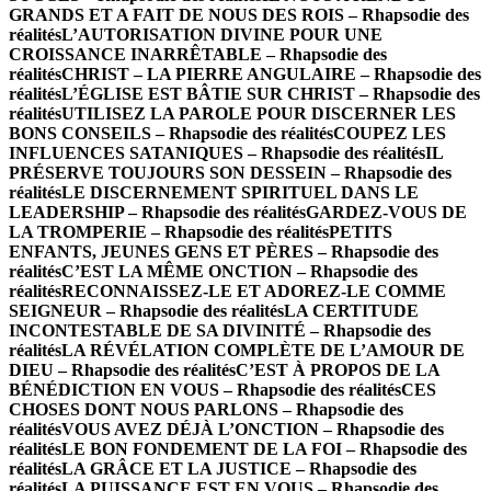
GRANDS ET A FAIT DE NOUS DES ROIS – Rhapsodie des
réalités
L’AUTORISATION DIVINE POUR UNE
CROISSANCE INARRÊTABLE – Rhapsodie des
réalités
CHRIST – LA PIERRE ANGULAIRE – Rhapsodie des
réalités
L’ÉGLISE EST BÂTIE SUR CHRIST – Rhapsodie des
réalités
UTILISEZ LA PAROLE POUR DISCERNER LES
BONS CONSEILS – Rhapsodie des réalités
COUPEZ LES
INFLUENCES SATANIQUES – Rhapsodie des réalités
IL
PRÉSERVE TOUJOURS SON DESSEIN – Rhapsodie des
réalités
LE DISCERNEMENT SPIRITUEL DANS LE
LEADERSHIP – Rhapsodie des réalités
GARDEZ-VOUS DE
LA TROMPERIE – Rhapsodie des réalités
PETITS
ENFANTS, JEUNES GENS ET PÈRES – Rhapsodie des
réalités
C’EST LA MÊME ONCTION – Rhapsodie des
réalités
RECONNAISSEZ-LE ET ADOREZ-LE COMME
SEIGNEUR – Rhapsodie des réalités
LA CERTITUDE
INCONTESTABLE DE SA DIVINITÉ – Rhapsodie des
réalités
LA RÉVÉLATION COMPLÈTE DE L’AMOUR DE
DIEU – Rhapsodie des réalités
C’EST À PROPOS DE LA
BÉNÉDICTION EN VOUS – Rhapsodie des réalités
CES
CHOSES DONT NOUS PARLONS – Rhapsodie des
réalités
VOUS AVEZ DÉJÀ L’ONCTION – Rhapsodie des
réalités
LE BON FONDEMENT DE LA FOI – Rhapsodie des
réalités
LA GRÂCE ET LA JUSTICE – Rhapsodie des
réalités
LA PUISSANCE EST EN VOUS – Rhapsodie des