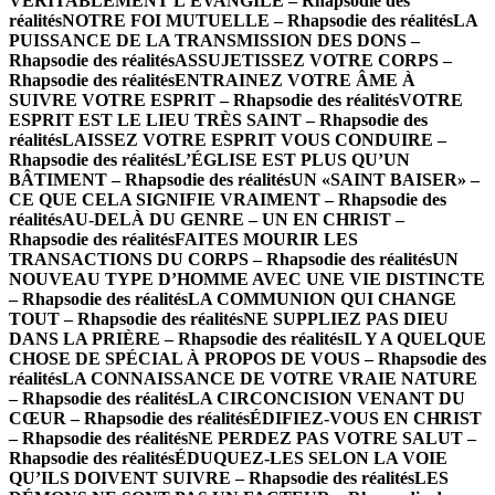
VÉRITABLEMENT L’ÉVANGILE – Rhapsodie des
réalités
NOTRE FOI MUTUELLE – Rhapsodie des réalités
LA
PUISSANCE DE LA TRANSMISSION DES DONS –
Rhapsodie des réalités
ASSUJETISSEZ VOTRE CORPS –
Rhapsodie des réalités
ENTRAINEZ VOTRE ÂME À
SUIVRE VOTRE ESPRIT – Rhapsodie des réalités
VOTRE
ESPRIT EST LE LIEU TRÈS SAINT – Rhapsodie des
réalités
LAISSEZ VOTRE ESPRIT VOUS CONDUIRE –
Rhapsodie des réalités
L’ÉGLISE EST PLUS QU’UN
BÂTIMENT – Rhapsodie des réalités
UN «SAINT BAISER» –
CE QUE CELA SIGNIFIE VRAIMENT – Rhapsodie des
réalités
AU-DELÀ DU GENRE – UN EN CHRIST –
Rhapsodie des réalités
FAITES MOURIR LES
TRANSACTIONS DU CORPS – Rhapsodie des réalités
UN
NOUVEAU TYPE D’HOMME AVEC UNE VIE DISTINCTE
– Rhapsodie des réalités
LA COMMUNION QUI CHANGE
TOUT – Rhapsodie des réalités
NE SUPPLIEZ PAS DIEU
DANS LA PRIÈRE – Rhapsodie des réalités
IL Y A QUELQUE
CHOSE DE SPÉCIAL À PROPOS DE VOUS – Rhapsodie des
réalités
LA CONNAISSANCE DE VOTRE VRAIE NATURE
– Rhapsodie des réalités
LA CIRCONCISION VENANT DU
CŒUR – Rhapsodie des réalités
ÉDIFIEZ-VOUS EN CHRIST
– Rhapsodie des réalités
NE PERDEZ PAS VOTRE SALUT –
Rhapsodie des réalités
ÉDUQUEZ-LES SELON LA VOIE
QU’ILS DOIVENT SUIVRE – Rhapsodie des réalités
LES