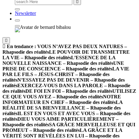
Newsletter
En tendance :
VOUS N’AVEZ PAS DEUX NATURES –
Rhapsodie des réalités
LE POUVOIR DE TRANSMETTRE
LA VIE – Rhapsodie des réalités
L’ESSENCE DE LA
NOUVELLE NAISSANCE – Rhapsodie des réalités
UNE
PRISE DE CONSCIENCE – Rhapsodie des réalités
LA VIE
PAR LE FILS – JÉSUS-CHRIST – Rhapsodie des
réalités
N’ESSAYEZ PAS DE DEVENIR – Rhapsodie des
réalités
EXERCEZ-VOUS DANS LA PAROLE – Rhapsodie
des réalités
DE FOI EN FOI – Rhapsodie des réalités
UTILISEZ
CE QUE VOUS AVEZ – Rhapsodie des réalités
NOTRE
INFORMATEUR EN CHEF – Rhapsodie des réalités
LA
RÉALITÉ DE SA BIENVEILLANCE – Rhapsodie des
réalités
IL EST EN VOUS ET AVEC VOUS – Rhapsodie des
réalités
DIEU VOUS AIME PARTICULIÈREMENT –
Rhapsodie des réalités
SA GRÂCE MERVEILLEUSE ET QUI
PROMEUT – Rhapsodie des réalités
LA GRÂCE ET LA
VÉRITÉ SONT RÉVÉLÉES EN LUI – Rhapsodie des