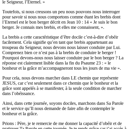
le Seigneur, l’Eternel. »
Toutefois, si nous creusons un peu nous pouvons nous interroger
pour savoir si nous nous comportons comme étant les brebis dont
l’Eternel est le bon berger décrit en Jean 10 : 14 « Je suis le bon
berger. Je connais mes brebis, et elles me connaissent, ».
La brebis a cette caractéristique d’être docile c’est-à-dire d’obéir
facilement. Cela signifie qu’en tant que brebis appartenant au
troupeau du Seigneur, nous devons nous laisser conduire par Lui.
Comprenez bien ce n’est pas à la brebis de conduire le berger !
Pourquoi devons-nous nous laisser conduire par le bon berger ? La
réponse est clairement lisible dans la fin du Psaume 23 : « le
bonheur et la grâce m’accompagneront tous les jours de ma vie ».
Pour cela, nous devons marcher dans LE chemin que représente
JESUS, car c’est seulement dans ce chemin que le bonheur et la
grâce sont appelés à se manifester, à la seule condition de marcher
dans l’obéissance.
Ainsi, dans cette journée, soyons dociles, marchons dans Sa Parole
et le service qu’Il nous demande de faire afin de contempler le
bonheur et la grâce.
Prions : Père, je te remercie de me donner la capacité d’obéir et de
pratiquer Ta Parole en cette journée. Je te rends grâce car j’ai accès à