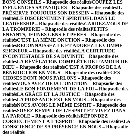
BONS CONSEILS – Rhapsodie des réalités
COUPEZ LES
INFLUENCES SATANIQUES – Rhapsodie des réalités
IL
PRÉSERVE TOUJOURS SON DESSEIN – Rhapsodie des
réalités
LE DISCERNEMENT SPIRITUEL DANS LE
LEADERSHIP – Rhapsodie des réalités
GARDEZ-VOUS DE
LA TROMPERIE – Rhapsodie des réalités
PETITS
ENFANTS, JEUNES GENS ET PÈRES – Rhapsodie des
réalités
C’EST LA MÊME ONCTION – Rhapsodie des
réalités
RECONNAISSEZ-LE ET ADOREZ-LE COMME
SEIGNEUR – Rhapsodie des réalités
LA CERTITUDE
INCONTESTABLE DE SA DIVINITÉ – Rhapsodie des
réalités
LA RÉVÉLATION COMPLÈTE DE L’AMOUR DE
DIEU – Rhapsodie des réalités
C’EST À PROPOS DE LA
BÉNÉDICTION EN VOUS – Rhapsodie des réalités
CES
CHOSES DONT NOUS PARLONS – Rhapsodie des
réalités
VOUS AVEZ DÉJÀ L’ONCTION – Rhapsodie des
réalités
LE BON FONDEMENT DE LA FOI – Rhapsodie des
réalités
LA GRÂCE ET LA JUSTICE – Rhapsodie des
réalités
LA PUISSANCE EST EN VOUS – Rhapsodie des
réalités
NOUS AVONS LE MÊME ESPRIT – Rhapsodie des
réalités
SOYEZ REMPLI DE L’ESPRIT ET VIVEZ DANS
LA PAROLE – Rhapsodie des réalités
RÉPONDEZ
CORRECTEMENT À L’ESPRIT – Rhapsodie des réalités
LA
CONSCIENCE DE SA PRÉSENCE EN NOUS – Rhapsodie
des réalités