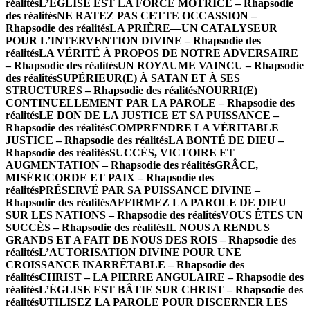
réalités
L’ÉGLISE EST LA FORCE MOTRICE – Rhapsodie
des réalités
NE RATEZ PAS CETTE OCCASSION –
Rhapsodie des réalités
LA PRIÈRE—UN CATALYSEUR
POUR L’INTERVENTION DIVINE – Rhapsodie des
réalités
LA VÉRITÉ À PROPOS DE NOTRE ADVERSAIRE
– Rhapsodie des réalités
UN ROYAUME VAINCU – Rhapsodie
des réalités
SUPÉRIEUR(E) À SATAN ET À SES
STRUCTURES – Rhapsodie des réalités
NOURRI(E)
CONTINUELLEMENT PAR LA PAROLE – Rhapsodie des
réalités
LE DON DE LA JUSTICE ET SA PUISSANCE –
Rhapsodie des réalités
COMPRENDRE LA VÉRITABLE
JUSTICE – Rhapsodie des réalités
LA BONTÉ DE DIEU –
Rhapsodie des réalités
SUCCÈS, VICTOIRE ET
AUGMENTATION – Rhapsodie des réalités
GRÂCE,
MISÉRICORDE ET PAIX – Rhapsodie des
réalités
PRÉSERVÉ PAR SA PUISSANCE DIVINE –
Rhapsodie des réalités
AFFIRMEZ LA PAROLE DE DIEU
SUR LES NATIONS – Rhapsodie des réalités
VOUS ÊTES UN
SUCCÈS – Rhapsodie des réalités
IL NOUS A RENDUS
GRANDS ET A FAIT DE NOUS DES ROIS – Rhapsodie des
réalités
L’AUTORISATION DIVINE POUR UNE
CROISSANCE INARRÊTABLE – Rhapsodie des
réalités
CHRIST – LA PIERRE ANGULAIRE – Rhapsodie des
réalités
L’ÉGLISE EST BÂTIE SUR CHRIST – Rhapsodie des
réalités
UTILISEZ LA PAROLE POUR DISCERNER LES