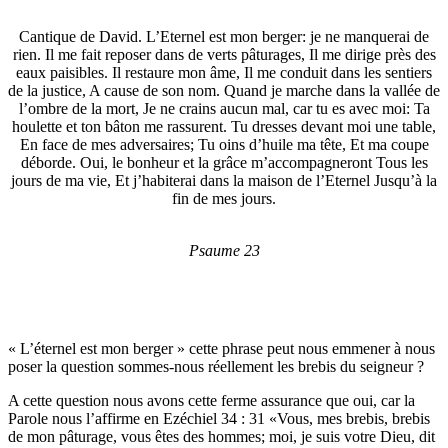
Cantique de David. L’Eternel est mon berger: je ne manquerai de
rien. Il me fait reposer dans de verts pâturages, Il me dirige près des
eaux paisibles. Il restaure mon âme, Il me conduit dans les sentiers
de la justice, A cause de son nom. Quand je marche dans la vallée de
l’ombre de la mort, Je ne crains aucun mal, car tu es avec moi: Ta
houlette et ton bâton me rassurent. Tu dresses devant moi une table,
En face de mes adversaires; Tu oins d’huile ma tête, Et ma coupe
déborde. Oui, le bonheur et la grâce m’accompagneront Tous les
jours de ma vie, Et j’habiterai dans la maison de l’Eternel Jusqu’à la
fin de mes jours.
Psaume 23
« L’éternel est mon berger » cette phrase peut nous emmener à nous
poser la question sommes-nous réellement les brebis du seigneur ?
A cette question nous avons cette ferme assurance que oui, car la
Parole nous l’affirme en Ezéchiel 34 : 31 «Vous, mes brebis, brebis
de mon pâturage, vous êtes des hommes; moi, je suis votre Dieu, dit