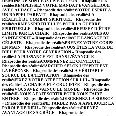
DÉMONS NE SONT PAS UN FACTEUR – Rhapsodie des
réalités
REMPLISSEZ VOTRE MANDAT ÉVANGÉLIQUE
AVEC AUDACE – Rhapsodie des réalités
VOTRE ESPRIT A
UN RAPPEL PARFAIT – Rhapsodie des réalités
LA
RÉALITÉ DU COMBAT SPIRITUEL – Rhapsodie des
réalités
ARMES SPIRITUELLES POUR LA GUERRE
SPIRITUELLE – Rhapsodie des réalités
REFUSEZ D’ÊTRE
LIMITÉ PAR LA CHAIR – Rhapsodie des réalités
UNIS AU
SAINT-ESPRIT – Rhapsodie des réalités
LE LANGAGE DU
CÉLESTE – Rhapsodie des réalités
PRENEZ VOTRE CORPS
EN MAIN – Rhapsodie des réalités
VOUS ÊTES LA VOIX DE
DIEU POUR VOTRE GÉNÉRATION – Rhapsodie des
réalités
LA PUISSANCE EST DANS L’ÉVANGILE –
Rhapsodie des réalités
COMPRENEZ LE CONTEXTE –
Rhapsodie des réalités
MARCHER SELON L’ESPRIT EST
LA RÉPONSE – Rhapsodie des réalités
LA VÉRITABLE
SOURCE DE LA TENTATION – Rhapsodie des
réalités
FIXEZ VOTRE AFFECTION SUR LUI – Rhapsodie
des réalités
LA CHAIR A ETÉ CRUCIFIÉE – Rhapsodie des
réalités
VOUS AVEZ VAINCU LE MONDE – Rhapsodie des
réalités
IL NOUS A FAIT SORTIR POUR NOUS FAIRE
ENTRER – Rhapsodie des réalités
DISCERNEZ LA SOURCE
– Rhapsodie des réalités
NE TARDEZ PAS À APPLIQUER LA
PAROLE DE DIEU – Rhapsodie des réalités
PRENEZ
AVANTAGE DE SA GRÂCE – Rhapsodie des