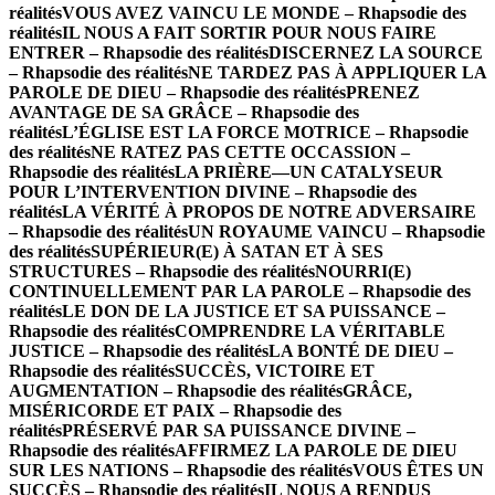
réalités
VOUS AVEZ VAINCU LE MONDE – Rhapsodie des
réalités
IL NOUS A FAIT SORTIR POUR NOUS FAIRE
ENTRER – Rhapsodie des réalités
DISCERNEZ LA SOURCE
– Rhapsodie des réalités
NE TARDEZ PAS À APPLIQUER LA
PAROLE DE DIEU – Rhapsodie des réalités
PRENEZ
AVANTAGE DE SA GRÂCE – Rhapsodie des
réalités
L’ÉGLISE EST LA FORCE MOTRICE – Rhapsodie
des réalités
NE RATEZ PAS CETTE OCCASSION –
Rhapsodie des réalités
LA PRIÈRE—UN CATALYSEUR
POUR L’INTERVENTION DIVINE – Rhapsodie des
réalités
LA VÉRITÉ À PROPOS DE NOTRE ADVERSAIRE
– Rhapsodie des réalités
UN ROYAUME VAINCU – Rhapsodie
des réalités
SUPÉRIEUR(E) À SATAN ET À SES
STRUCTURES – Rhapsodie des réalités
NOURRI(E)
CONTINUELLEMENT PAR LA PAROLE – Rhapsodie des
réalités
LE DON DE LA JUSTICE ET SA PUISSANCE –
Rhapsodie des réalités
COMPRENDRE LA VÉRITABLE
JUSTICE – Rhapsodie des réalités
LA BONTÉ DE DIEU –
Rhapsodie des réalités
SUCCÈS, VICTOIRE ET
AUGMENTATION – Rhapsodie des réalités
GRÂCE,
MISÉRICORDE ET PAIX – Rhapsodie des
réalités
PRÉSERVÉ PAR SA PUISSANCE DIVINE –
Rhapsodie des réalités
AFFIRMEZ LA PAROLE DE DIEU
SUR LES NATIONS – Rhapsodie des réalités
VOUS ÊTES UN
SUCCÈS – Rhapsodie des réalités
IL NOUS A RENDUS