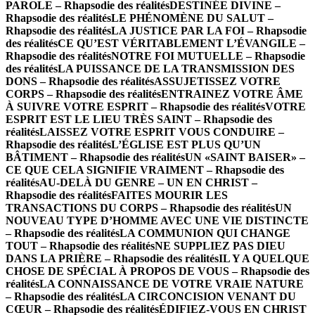
PAROLE – Rhapsodie des réalités
DESTINÉE DIVINE –
Rhapsodie des réalités
LE PHÉNOMÈNE DU SALUT –
Rhapsodie des réalités
LA JUSTICE PAR LA FOI – Rhapsodie
des réalités
CE QU’EST VÉRITABLEMENT L’ÉVANGILE –
Rhapsodie des réalités
NOTRE FOI MUTUELLE – Rhapsodie
des réalités
LA PUISSANCE DE LA TRANSMISSION DES
DONS – Rhapsodie des réalités
ASSUJETISSEZ VOTRE
CORPS – Rhapsodie des réalités
ENTRAINEZ VOTRE ÂME
À SUIVRE VOTRE ESPRIT – Rhapsodie des réalités
VOTRE
ESPRIT EST LE LIEU TRÈS SAINT – Rhapsodie des
réalités
LAISSEZ VOTRE ESPRIT VOUS CONDUIRE –
Rhapsodie des réalités
L’ÉGLISE EST PLUS QU’UN
BÂTIMENT – Rhapsodie des réalités
UN «SAINT BAISER» –
CE QUE CELA SIGNIFIE VRAIMENT – Rhapsodie des
réalités
AU-DELÀ DU GENRE – UN EN CHRIST –
Rhapsodie des réalités
FAITES MOURIR LES
TRANSACTIONS DU CORPS – Rhapsodie des réalités
UN
NOUVEAU TYPE D’HOMME AVEC UNE VIE DISTINCTE
– Rhapsodie des réalités
LA COMMUNION QUI CHANGE
TOUT – Rhapsodie des réalités
NE SUPPLIEZ PAS DIEU
DANS LA PRIÈRE – Rhapsodie des réalités
IL Y A QUELQUE
CHOSE DE SPÉCIAL À PROPOS DE VOUS – Rhapsodie des
réalités
LA CONNAISSANCE DE VOTRE VRAIE NATURE
– Rhapsodie des réalités
LA CIRCONCISION VENANT DU
CŒUR – Rhapsodie des réalités
ÉDIFIEZ-VOUS EN CHRIST