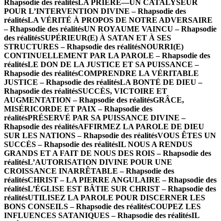
Rhapsodie des réalités
LA PRIÈRE—UN CATALYSEUR
POUR L’INTERVENTION DIVINE – Rhapsodie des
réalités
LA VÉRITÉ À PROPOS DE NOTRE ADVERSAIRE
– Rhapsodie des réalités
UN ROYAUME VAINCU – Rhapsodie
des réalités
SUPÉRIEUR(E) À SATAN ET À SES
STRUCTURES – Rhapsodie des réalités
NOURRI(E)
CONTINUELLEMENT PAR LA PAROLE – Rhapsodie des
réalités
LE DON DE LA JUSTICE ET SA PUISSANCE –
Rhapsodie des réalités
COMPRENDRE LA VÉRITABLE
JUSTICE – Rhapsodie des réalités
LA BONTÉ DE DIEU –
Rhapsodie des réalités
SUCCÈS, VICTOIRE ET
AUGMENTATION – Rhapsodie des réalités
GRÂCE,
MISÉRICORDE ET PAIX – Rhapsodie des
réalités
PRÉSERVÉ PAR SA PUISSANCE DIVINE –
Rhapsodie des réalités
AFFIRMEZ LA PAROLE DE DIEU
SUR LES NATIONS – Rhapsodie des réalités
VOUS ÊTES UN
SUCCÈS – Rhapsodie des réalités
IL NOUS A RENDUS
GRANDS ET A FAIT DE NOUS DES ROIS – Rhapsodie des
réalités
L’AUTORISATION DIVINE POUR UNE
CROISSANCE INARRÊTABLE – Rhapsodie des
réalités
CHRIST – LA PIERRE ANGULAIRE – Rhapsodie des
réalités
L’ÉGLISE EST BÂTIE SUR CHRIST – Rhapsodie des
réalités
UTILISEZ LA PAROLE POUR DISCERNER LES
BONS CONSEILS – Rhapsodie des réalités
COUPEZ LES
INFLUENCES SATANIQUES – Rhapsodie des réalités
IL