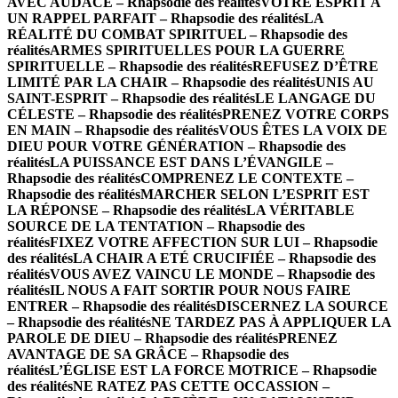
AVEC AUDACE – Rhapsodie des réalités
VOTRE ESPRIT A
UN RAPPEL PARFAIT – Rhapsodie des réalités
LA
RÉALITÉ DU COMBAT SPIRITUEL – Rhapsodie des
réalités
ARMES SPIRITUELLES POUR LA GUERRE
SPIRITUELLE – Rhapsodie des réalités
REFUSEZ D’ÊTRE
LIMITÉ PAR LA CHAIR – Rhapsodie des réalités
UNIS AU
SAINT-ESPRIT – Rhapsodie des réalités
LE LANGAGE DU
CÉLESTE – Rhapsodie des réalités
PRENEZ VOTRE CORPS
EN MAIN – Rhapsodie des réalités
VOUS ÊTES LA VOIX DE
DIEU POUR VOTRE GÉNÉRATION – Rhapsodie des
réalités
LA PUISSANCE EST DANS L’ÉVANGILE –
Rhapsodie des réalités
COMPRENEZ LE CONTEXTE –
Rhapsodie des réalités
MARCHER SELON L’ESPRIT EST
LA RÉPONSE – Rhapsodie des réalités
LA VÉRITABLE
SOURCE DE LA TENTATION – Rhapsodie des
réalités
FIXEZ VOTRE AFFECTION SUR LUI – Rhapsodie
des réalités
LA CHAIR A ETÉ CRUCIFIÉE – Rhapsodie des
réalités
VOUS AVEZ VAINCU LE MONDE – Rhapsodie des
réalités
IL NOUS A FAIT SORTIR POUR NOUS FAIRE
ENTRER – Rhapsodie des réalités
DISCERNEZ LA SOURCE
– Rhapsodie des réalités
NE TARDEZ PAS À APPLIQUER LA
PAROLE DE DIEU – Rhapsodie des réalités
PRENEZ
AVANTAGE DE SA GRÂCE – Rhapsodie des
réalités
L’ÉGLISE EST LA FORCE MOTRICE – Rhapsodie
des réalités
NE RATEZ PAS CETTE OCCASSION –