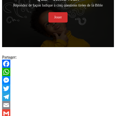
Répondez de façon ludique à cinq questions tirées de la Bible
Jouer
Partager:
Facebook
WhatsApp
Messenger
Twitter
Telegram
Email