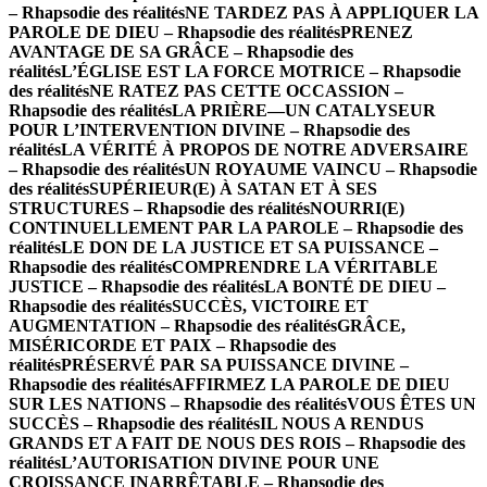
– Rhapsodie des réalités
NE TARDEZ PAS À APPLIQUER LA
PAROLE DE DIEU – Rhapsodie des réalités
PRENEZ
AVANTAGE DE SA GRÂCE – Rhapsodie des
réalités
L’ÉGLISE EST LA FORCE MOTRICE – Rhapsodie
des réalités
NE RATEZ PAS CETTE OCCASSION –
Rhapsodie des réalités
LA PRIÈRE—UN CATALYSEUR
POUR L’INTERVENTION DIVINE – Rhapsodie des
réalités
LA VÉRITÉ À PROPOS DE NOTRE ADVERSAIRE
– Rhapsodie des réalités
UN ROYAUME VAINCU – Rhapsodie
des réalités
SUPÉRIEUR(E) À SATAN ET À SES
STRUCTURES – Rhapsodie des réalités
NOURRI(E)
CONTINUELLEMENT PAR LA PAROLE – Rhapsodie des
réalités
LE DON DE LA JUSTICE ET SA PUISSANCE –
Rhapsodie des réalités
COMPRENDRE LA VÉRITABLE
JUSTICE – Rhapsodie des réalités
LA BONTÉ DE DIEU –
Rhapsodie des réalités
SUCCÈS, VICTOIRE ET
AUGMENTATION – Rhapsodie des réalités
GRÂCE,
MISÉRICORDE ET PAIX – Rhapsodie des
réalités
PRÉSERVÉ PAR SA PUISSANCE DIVINE –
Rhapsodie des réalités
AFFIRMEZ LA PAROLE DE DIEU
SUR LES NATIONS – Rhapsodie des réalités
VOUS ÊTES UN
SUCCÈS – Rhapsodie des réalités
IL NOUS A RENDUS
GRANDS ET A FAIT DE NOUS DES ROIS – Rhapsodie des
réalités
L’AUTORISATION DIVINE POUR UNE
CROISSANCE INARRÊTABLE – Rhapsodie des