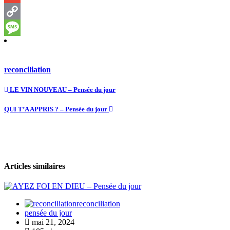
Gmail
Copy
Link
Message
reconciliation
LE VIN NOUVEAU – Pensée du jour
QUI T’A APPRIS ? – Pensée du jour
Articles similaires
reconciliation
pensée du jour
mai 21, 2024