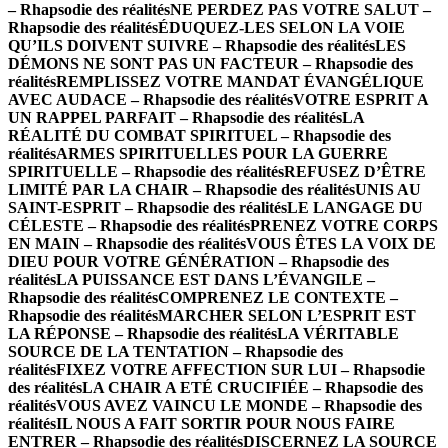
– Rhapsodie des réalités
NE PERDEZ PAS VOTRE SALUT –
Rhapsodie des réalités
ÉDUQUEZ-LES SELON LA VOIE
QU’ILS DOIVENT SUIVRE – Rhapsodie des réalités
LES
DÉMONS NE SONT PAS UN FACTEUR – Rhapsodie des
réalités
REMPLISSEZ VOTRE MANDAT ÉVANGÉLIQUE
AVEC AUDACE – Rhapsodie des réalités
VOTRE ESPRIT A
UN RAPPEL PARFAIT – Rhapsodie des réalités
LA
RÉALITÉ DU COMBAT SPIRITUEL – Rhapsodie des
réalités
ARMES SPIRITUELLES POUR LA GUERRE
SPIRITUELLE – Rhapsodie des réalités
REFUSEZ D’ÊTRE
LIMITÉ PAR LA CHAIR – Rhapsodie des réalités
UNIS AU
SAINT-ESPRIT – Rhapsodie des réalités
LE LANGAGE DU
CÉLESTE – Rhapsodie des réalités
PRENEZ VOTRE CORPS
EN MAIN – Rhapsodie des réalités
VOUS ÊTES LA VOIX DE
DIEU POUR VOTRE GÉNÉRATION – Rhapsodie des
réalités
LA PUISSANCE EST DANS L’ÉVANGILE –
Rhapsodie des réalités
COMPRENEZ LE CONTEXTE –
Rhapsodie des réalités
MARCHER SELON L’ESPRIT EST
LA RÉPONSE – Rhapsodie des réalités
LA VÉRITABLE
SOURCE DE LA TENTATION – Rhapsodie des
réalités
FIXEZ VOTRE AFFECTION SUR LUI – Rhapsodie
des réalités
LA CHAIR A ETÉ CRUCIFIÉE – Rhapsodie des
réalités
VOUS AVEZ VAINCU LE MONDE – Rhapsodie des
réalités
IL NOUS A FAIT SORTIR POUR NOUS FAIRE
ENTRER – Rhapsodie des réalités
DISCERNEZ LA SOURCE