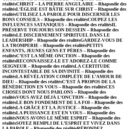
réalités
CHRIST – LA PIERRE ANGULAIRE – Rhapsodie des
réalités
L’ÉGLISE EST BÂTIE SUR CHRIST – Rhapsodie des
réalités
UTILISEZ LA PAROLE POUR DISCERNER LES
BONS CONSEILS – Rhapsodie des réalités
COUPEZ LES
INFLUENCES SATANIQUES – Rhapsodie des réalités
IL
PRÉSERVE TOUJOURS SON DESSEIN – Rhapsodie des
réalités
LE DISCERNEMENT SPIRITUEL DANS LE
LEADERSHIP – Rhapsodie des réalités
GARDEZ-VOUS DE
LA TROMPERIE – Rhapsodie des réalités
PETITS
ENFANTS, JEUNES GENS ET PÈRES – Rhapsodie des
réalités
C’EST LA MÊME ONCTION – Rhapsodie des
réalités
RECONNAISSEZ-LE ET ADOREZ-LE COMME
SEIGNEUR – Rhapsodie des réalités
LA CERTITUDE
INCONTESTABLE DE SA DIVINITÉ – Rhapsodie des
réalités
LA RÉVÉLATION COMPLÈTE DE L’AMOUR DE
DIEU – Rhapsodie des réalités
C’EST À PROPOS DE LA
BÉNÉDICTION EN VOUS – Rhapsodie des réalités
CES
CHOSES DONT NOUS PARLONS – Rhapsodie des
réalités
VOUS AVEZ DÉJÀ L’ONCTION – Rhapsodie des
réalités
LE BON FONDEMENT DE LA FOI – Rhapsodie des
réalités
LA GRÂCE ET LA JUSTICE – Rhapsodie des
réalités
LA PUISSANCE EST EN VOUS – Rhapsodie des
réalités
NOUS AVONS LE MÊME ESPRIT – Rhapsodie des
réalités
SOYEZ REMPLI DE L’ESPRIT ET VIVEZ DANS
LA PAROLE – Rhapsodie des réalités
RÉPONDEZ