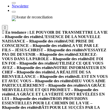
Newsletter
En tendance :
LE POUVOIR DE TRANSMETTRE LA VIE
– Rhapsodie des réalités
L’ESSENCE DE LA NOUVELLE
NAISSANCE – Rhapsodie des réalités
UNE PRISE DE
CONSCIENCE – Rhapsodie des réalités
LA VIE PAR LE
FILS – JÉSUS-CHRIST – Rhapsodie des réalités
N’ESSAYEZ
PAS DE DEVENIR – Rhapsodie des réalités
EXERCEZ-
VOUS DANS LA PAROLE – Rhapsodie des réalités
DE FOI
EN FOI – Rhapsodie des réalités
UTILISEZ CE QUE VOUS
AVEZ – Rhapsodie des réalités
NOTRE INFORMATEUR EN
CHEF – Rhapsodie des réalités
LA RÉALITÉ DE SA
BIENVEILLANCE – Rhapsodie des réalités
IL EST EN VOUS
ET AVEC VOUS – Rhapsodie des réalités
DIEU VOUS AIME
PARTICULIÈREMENT – Rhapsodie des réalités
SA GRÂCE
MERVEILLEUSE ET QUI PROMEUT – Rhapsodie des
réalités
LA GRÂCE ET LA VÉRITÉ SONT RÉVÉLÉES EN
LUI – Rhapsodie des réalités
TROIS PROVISIONS
ESSENTIELLES POUR LE CHEMIN DE LA VIE –
Rhapsodie des réalités
BÂTI POUR LE SUCCÈS PAR LA