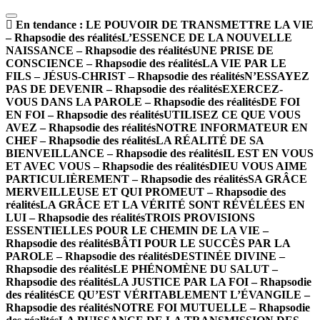
En tendance :
LE POUVOIR DE TRANSMETTRE LA VIE
– Rhapsodie des réalités
L’ESSENCE DE LA NOUVELLE
NAISSANCE – Rhapsodie des réalités
UNE PRISE DE
CONSCIENCE – Rhapsodie des réalités
LA VIE PAR LE
FILS – JÉSUS-CHRIST – Rhapsodie des réalités
N’ESSAYEZ
PAS DE DEVENIR – Rhapsodie des réalités
EXERCEZ-
VOUS DANS LA PAROLE – Rhapsodie des réalités
DE FOI
EN FOI – Rhapsodie des réalités
UTILISEZ CE QUE VOUS
AVEZ – Rhapsodie des réalités
NOTRE INFORMATEUR EN
CHEF – Rhapsodie des réalités
LA RÉALITÉ DE SA
BIENVEILLANCE – Rhapsodie des réalités
IL EST EN VOUS
ET AVEC VOUS – Rhapsodie des réalités
DIEU VOUS AIME
PARTICULIÈREMENT – Rhapsodie des réalités
SA GRÂCE
MERVEILLEUSE ET QUI PROMEUT – Rhapsodie des
réalités
LA GRÂCE ET LA VÉRITÉ SONT RÉVÉLÉES EN
LUI – Rhapsodie des réalités
TROIS PROVISIONS
ESSENTIELLES POUR LE CHEMIN DE LA VIE –
Rhapsodie des réalités
BÂTI POUR LE SUCCÈS PAR LA
PAROLE – Rhapsodie des réalités
DESTINÉE DIVINE –
Rhapsodie des réalités
LE PHÉNOMÈNE DU SALUT –
Rhapsodie des réalités
LA JUSTICE PAR LA FOI – Rhapsodie
des réalités
CE QU’EST VÉRITABLEMENT L’ÉVANGILE –
Rhapsodie des réalités
NOTRE FOI MUTUELLE – Rhapsodie