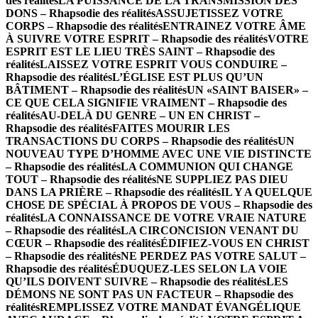
des réalités
LA PUISSANCE DE LA TRANSMISSION DES
DONS – Rhapsodie des réalités
ASSUJETISSEZ VOTRE
CORPS – Rhapsodie des réalités
ENTRAINEZ VOTRE ÂME
À SUIVRE VOTRE ESPRIT – Rhapsodie des réalités
VOTRE
ESPRIT EST LE LIEU TRÈS SAINT – Rhapsodie des
réalités
LAISSEZ VOTRE ESPRIT VOUS CONDUIRE –
Rhapsodie des réalités
L’ÉGLISE EST PLUS QU’UN
BÂTIMENT – Rhapsodie des réalités
UN «SAINT BAISER» –
CE QUE CELA SIGNIFIE VRAIMENT – Rhapsodie des
réalités
AU-DELÀ DU GENRE – UN EN CHRIST –
Rhapsodie des réalités
FAITES MOURIR LES
TRANSACTIONS DU CORPS – Rhapsodie des réalités
UN
NOUVEAU TYPE D’HOMME AVEC UNE VIE DISTINCTE
– Rhapsodie des réalités
LA COMMUNION QUI CHANGE
TOUT – Rhapsodie des réalités
NE SUPPLIEZ PAS DIEU
DANS LA PRIÈRE – Rhapsodie des réalités
IL Y A QUELQUE
CHOSE DE SPÉCIAL À PROPOS DE VOUS – Rhapsodie des
réalités
LA CONNAISSANCE DE VOTRE VRAIE NATURE
– Rhapsodie des réalités
LA CIRCONCISION VENANT DU
CŒUR – Rhapsodie des réalités
ÉDIFIEZ-VOUS EN CHRIST
– Rhapsodie des réalités
NE PERDEZ PAS VOTRE SALUT –
Rhapsodie des réalités
ÉDUQUEZ-LES SELON LA VOIE
QU’ILS DOIVENT SUIVRE – Rhapsodie des réalités
LES
DÉMONS NE SONT PAS UN FACTEUR – Rhapsodie des
réalités
REMPLISSEZ VOTRE MANDAT ÉVANGÉLIQUE