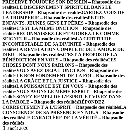
PRÉSERVE TOUJOURS SON DESSEIN – Rhapsodie des
réalités
LE DISCERNEMENT SPIRITUEL DANS LE
LEADERSHIP – Rhapsodie des réalités
GARDEZ-VOUS DE
LA TROMPERIE – Rhapsodie des réalités
PETITS
ENFANTS, JEUNES GENS ET PÈRES – Rhapsodie des
réalités
C’EST LA MÊME ONCTION – Rhapsodie des
réalités
RECONNAISSEZ-LE ET ADOREZ-LE COMME
SEIGNEUR – Rhapsodie des réalités
LA CERTITUDE
INCONTESTABLE DE SA DIVINITÉ – Rhapsodie des
réalités
LA RÉVÉLATION COMPLÈTE DE L’AMOUR DE
DIEU – Rhapsodie des réalités
C’EST À PROPOS DE LA
BÉNÉDICTION EN VOUS – Rhapsodie des réalités
CES
CHOSES DONT NOUS PARLONS – Rhapsodie des
réalités
VOUS AVEZ DÉJÀ L’ONCTION – Rhapsodie des
réalités
LE BON FONDEMENT DE LA FOI – Rhapsodie des
réalités
LA GRÂCE ET LA JUSTICE – Rhapsodie des
réalités
LA PUISSANCE EST EN VOUS – Rhapsodie des
réalités
NOUS AVONS LE MÊME ESPRIT – Rhapsodie des
réalités
SOYEZ REMPLI DE L’ESPRIT ET VIVEZ DANS
LA PAROLE – Rhapsodie des réalités
RÉPONDEZ
CORRECTEMENT À L’ESPRIT – Rhapsodie des réalités
LA
CONSCIENCE DE SA PRÉSENCE EN NOUS – Rhapsodie
des réalités
LE CARACTÈRE DE LA VÉRITÉ – Rhapsodie
des réalités
8 août 2026