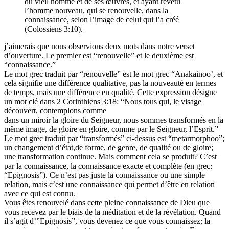
du vieil homme et de ses œuvres, et ayant revêtu
l’homme nouveau, qui se renouvelle, dans la
connaissance, selon l’image de celui qui l’a créé
(Colossiens 3:10).
j’aimerais que nous observions deux mots dans notre verset
d’ouverture. Le premier est “renouvelle” et le deuxième est
“connaissance.”
Le mot grec traduit par “renouvelle” est le mot grec “Anakainoo’, et
cela signifie une différence qualitative, pas la nouveauté en termes
de temps, mais une différence en qualité. Cette expression désigne
un mot clé dans 2 Corinthiens 3:18: “Nous tous qui, le visage
découvert, contemplons comme
dans un miroir la gloire du Seigneur, nous sommes transformés en la
même image, de gloire en gloire, comme par le Seigneur, l’Esprit.”
Le mot grec traduit par “transformés” ci-dessus est “metarmorphoo”;
un changement d’état,de forme, de genre, de qualité ou de gloire;
une transformation continue. Mais comment cela se produit? C’est
par la connaissance, la connaissance exacte et complète (en grec:
“Epignosis”). Ce n’est pas juste la connaissance ou une simple
relation, mais c’est une connaissance qui permet d’être en relation
avec ce qui est connu.
Vous êtes renouvelé dans cette pleine connaissance de Dieu que
vous recevez par le biais de la méditation et de la révélation. Quand
il s’agit d’”Epignosis”, vous devenez ce que vous connaissez; la