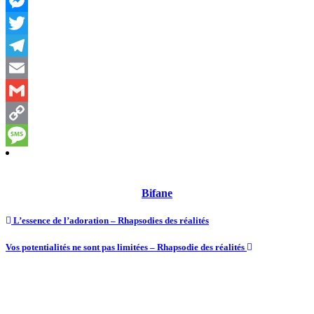
WhatsApp
Messenger
Twitter
Telegram
Email
Gmail
Copy
Link
Message
Bifane
L’essence de l’adoration – Rhapsodies des réalités
Vos potentialités ne sont pas limitées – Rhapsodie des réalités