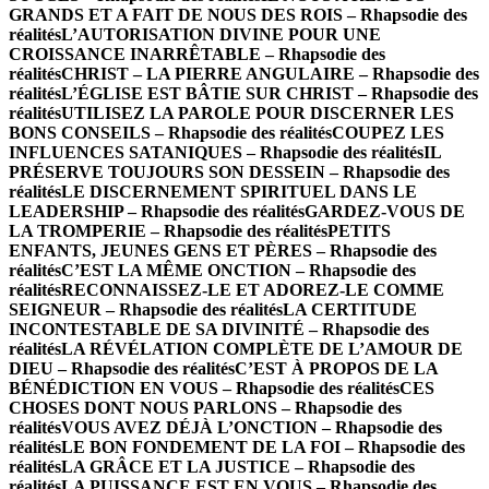
GRANDS ET A FAIT DE NOUS DES ROIS – Rhapsodie des
réalités
L’AUTORISATION DIVINE POUR UNE
CROISSANCE INARRÊTABLE – Rhapsodie des
réalités
CHRIST – LA PIERRE ANGULAIRE – Rhapsodie des
réalités
L’ÉGLISE EST BÂTIE SUR CHRIST – Rhapsodie des
réalités
UTILISEZ LA PAROLE POUR DISCERNER LES
BONS CONSEILS – Rhapsodie des réalités
COUPEZ LES
INFLUENCES SATANIQUES – Rhapsodie des réalités
IL
PRÉSERVE TOUJOURS SON DESSEIN – Rhapsodie des
réalités
LE DISCERNEMENT SPIRITUEL DANS LE
LEADERSHIP – Rhapsodie des réalités
GARDEZ-VOUS DE
LA TROMPERIE – Rhapsodie des réalités
PETITS
ENFANTS, JEUNES GENS ET PÈRES – Rhapsodie des
réalités
C’EST LA MÊME ONCTION – Rhapsodie des
réalités
RECONNAISSEZ-LE ET ADOREZ-LE COMME
SEIGNEUR – Rhapsodie des réalités
LA CERTITUDE
INCONTESTABLE DE SA DIVINITÉ – Rhapsodie des
réalités
LA RÉVÉLATION COMPLÈTE DE L’AMOUR DE
DIEU – Rhapsodie des réalités
C’EST À PROPOS DE LA
BÉNÉDICTION EN VOUS – Rhapsodie des réalités
CES
CHOSES DONT NOUS PARLONS – Rhapsodie des
réalités
VOUS AVEZ DÉJÀ L’ONCTION – Rhapsodie des
réalités
LE BON FONDEMENT DE LA FOI – Rhapsodie des
réalités
LA GRÂCE ET LA JUSTICE – Rhapsodie des
réalités
LA PUISSANCE EST EN VOUS – Rhapsodie des