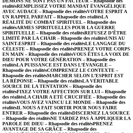
DÉMONS NE SONT PAS UN FACTEUR – Rhapsodie des
réalités
REMPLISSEZ VOTRE MANDAT ÉVANGÉLIQUE
AVEC AUDACE – Rhapsodie des réalités
VOTRE ESPRIT A
UN RAPPEL PARFAIT – Rhapsodie des réalités
LA
RÉALITÉ DU COMBAT SPIRITUEL – Rhapsodie des
réalités
ARMES SPIRITUELLES POUR LA GUERRE
SPIRITUELLE – Rhapsodie des réalités
REFUSEZ D’ÊTRE
LIMITÉ PAR LA CHAIR – Rhapsodie des réalités
UNIS AU
SAINT-ESPRIT – Rhapsodie des réalités
LE LANGAGE DU
CÉLESTE – Rhapsodie des réalités
PRENEZ VOTRE CORPS
EN MAIN – Rhapsodie des réalités
VOUS ÊTES LA VOIX DE
DIEU POUR VOTRE GÉNÉRATION – Rhapsodie des
réalités
LA PUISSANCE EST DANS L’ÉVANGILE –
Rhapsodie des réalités
COMPRENEZ LE CONTEXTE –
Rhapsodie des réalités
MARCHER SELON L’ESPRIT EST
LA RÉPONSE – Rhapsodie des réalités
LA VÉRITABLE
SOURCE DE LA TENTATION – Rhapsodie des
réalités
FIXEZ VOTRE AFFECTION SUR LUI – Rhapsodie
des réalités
LA CHAIR A ETÉ CRUCIFIÉE – Rhapsodie des
réalités
VOUS AVEZ VAINCU LE MONDE – Rhapsodie des
réalités
IL NOUS A FAIT SORTIR POUR NOUS FAIRE
ENTRER – Rhapsodie des réalités
DISCERNEZ LA SOURCE
– Rhapsodie des réalités
NE TARDEZ PAS À APPLIQUER LA
PAROLE DE DIEU – Rhapsodie des réalités
PRENEZ
AVANTAGE DE SA GRÂCE – Rhapsodie des