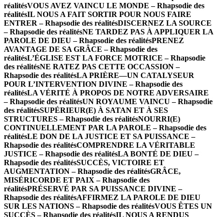
réalités
VOUS AVEZ VAINCU LE MONDE – Rhapsodie des
réalités
IL NOUS A FAIT SORTIR POUR NOUS FAIRE
ENTRER – Rhapsodie des réalités
DISCERNEZ LA SOURCE
– Rhapsodie des réalités
NE TARDEZ PAS À APPLIQUER LA
PAROLE DE DIEU – Rhapsodie des réalités
PRENEZ
AVANTAGE DE SA GRÂCE – Rhapsodie des
réalités
L’ÉGLISE EST LA FORCE MOTRICE – Rhapsodie
des réalités
NE RATEZ PAS CETTE OCCASSION –
Rhapsodie des réalités
LA PRIÈRE—UN CATALYSEUR
POUR L’INTERVENTION DIVINE – Rhapsodie des
réalités
LA VÉRITÉ À PROPOS DE NOTRE ADVERSAIRE
– Rhapsodie des réalités
UN ROYAUME VAINCU – Rhapsodie
des réalités
SUPÉRIEUR(E) À SATAN ET À SES
STRUCTURES – Rhapsodie des réalités
NOURRI(E)
CONTINUELLEMENT PAR LA PAROLE – Rhapsodie des
réalités
LE DON DE LA JUSTICE ET SA PUISSANCE –
Rhapsodie des réalités
COMPRENDRE LA VÉRITABLE
JUSTICE – Rhapsodie des réalités
LA BONTÉ DE DIEU –
Rhapsodie des réalités
SUCCÈS, VICTOIRE ET
AUGMENTATION – Rhapsodie des réalités
GRÂCE,
MISÉRICORDE ET PAIX – Rhapsodie des
réalités
PRÉSERVÉ PAR SA PUISSANCE DIVINE –
Rhapsodie des réalités
AFFIRMEZ LA PAROLE DE DIEU
SUR LES NATIONS – Rhapsodie des réalités
VOUS ÊTES UN
SUCCÈS – Rhapsodie des réalités
IL NOUS A RENDUS