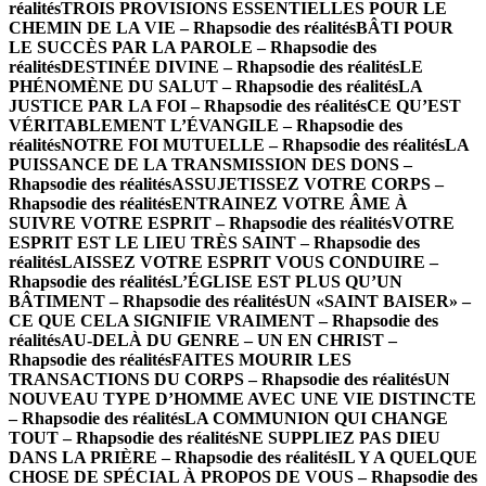
réalités
TROIS PROVISIONS ESSENTIELLES POUR LE
CHEMIN DE LA VIE – Rhapsodie des réalités
BÂTI POUR
LE SUCCÈS PAR LA PAROLE – Rhapsodie des
réalités
DESTINÉE DIVINE – Rhapsodie des réalités
LE
PHÉNOMÈNE DU SALUT – Rhapsodie des réalités
LA
JUSTICE PAR LA FOI – Rhapsodie des réalités
CE QU’EST
VÉRITABLEMENT L’ÉVANGILE – Rhapsodie des
réalités
NOTRE FOI MUTUELLE – Rhapsodie des réalités
LA
PUISSANCE DE LA TRANSMISSION DES DONS –
Rhapsodie des réalités
ASSUJETISSEZ VOTRE CORPS –
Rhapsodie des réalités
ENTRAINEZ VOTRE ÂME À
SUIVRE VOTRE ESPRIT – Rhapsodie des réalités
VOTRE
ESPRIT EST LE LIEU TRÈS SAINT – Rhapsodie des
réalités
LAISSEZ VOTRE ESPRIT VOUS CONDUIRE –
Rhapsodie des réalités
L’ÉGLISE EST PLUS QU’UN
BÂTIMENT – Rhapsodie des réalités
UN «SAINT BAISER» –
CE QUE CELA SIGNIFIE VRAIMENT – Rhapsodie des
réalités
AU-DELÀ DU GENRE – UN EN CHRIST –
Rhapsodie des réalités
FAITES MOURIR LES
TRANSACTIONS DU CORPS – Rhapsodie des réalités
UN
NOUVEAU TYPE D’HOMME AVEC UNE VIE DISTINCTE
– Rhapsodie des réalités
LA COMMUNION QUI CHANGE
TOUT – Rhapsodie des réalités
NE SUPPLIEZ PAS DIEU
DANS LA PRIÈRE – Rhapsodie des réalités
IL Y A QUELQUE
CHOSE DE SPÉCIAL À PROPOS DE VOUS – Rhapsodie des