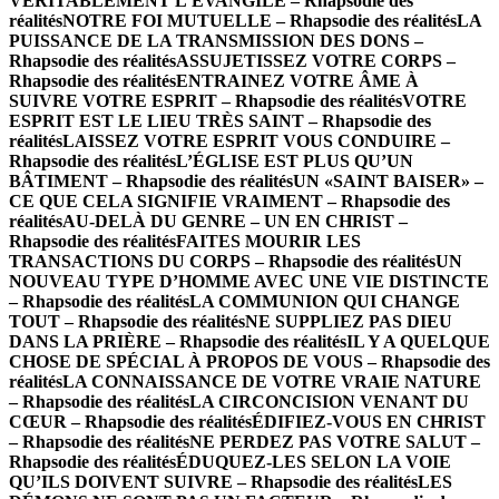
VÉRITABLEMENT L’ÉVANGILE – Rhapsodie des
réalités
NOTRE FOI MUTUELLE – Rhapsodie des réalités
LA
PUISSANCE DE LA TRANSMISSION DES DONS –
Rhapsodie des réalités
ASSUJETISSEZ VOTRE CORPS –
Rhapsodie des réalités
ENTRAINEZ VOTRE ÂME À
SUIVRE VOTRE ESPRIT – Rhapsodie des réalités
VOTRE
ESPRIT EST LE LIEU TRÈS SAINT – Rhapsodie des
réalités
LAISSEZ VOTRE ESPRIT VOUS CONDUIRE –
Rhapsodie des réalités
L’ÉGLISE EST PLUS QU’UN
BÂTIMENT – Rhapsodie des réalités
UN «SAINT BAISER» –
CE QUE CELA SIGNIFIE VRAIMENT – Rhapsodie des
réalités
AU-DELÀ DU GENRE – UN EN CHRIST –
Rhapsodie des réalités
FAITES MOURIR LES
TRANSACTIONS DU CORPS – Rhapsodie des réalités
UN
NOUVEAU TYPE D’HOMME AVEC UNE VIE DISTINCTE
– Rhapsodie des réalités
LA COMMUNION QUI CHANGE
TOUT – Rhapsodie des réalités
NE SUPPLIEZ PAS DIEU
DANS LA PRIÈRE – Rhapsodie des réalités
IL Y A QUELQUE
CHOSE DE SPÉCIAL À PROPOS DE VOUS – Rhapsodie des
réalités
LA CONNAISSANCE DE VOTRE VRAIE NATURE
– Rhapsodie des réalités
LA CIRCONCISION VENANT DU
CŒUR – Rhapsodie des réalités
ÉDIFIEZ-VOUS EN CHRIST
– Rhapsodie des réalités
NE PERDEZ PAS VOTRE SALUT –
Rhapsodie des réalités
ÉDUQUEZ-LES SELON LA VOIE
QU’ILS DOIVENT SUIVRE – Rhapsodie des réalités
LES