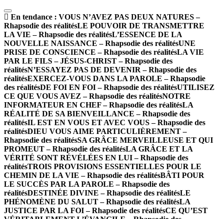
En tendance :
VOUS N’AVEZ PAS DEUX NATURES –
Rhapsodie des réalités
LE POUVOIR DE TRANSMETTRE
LA VIE – Rhapsodie des réalités
L’ESSENCE DE LA
NOUVELLE NAISSANCE – Rhapsodie des réalités
UNE
PRISE DE CONSCIENCE – Rhapsodie des réalités
LA VIE
PAR LE FILS – JÉSUS-CHRIST – Rhapsodie des
réalités
N’ESSAYEZ PAS DE DEVENIR – Rhapsodie des
réalités
EXERCEZ-VOUS DANS LA PAROLE – Rhapsodie
des réalités
DE FOI EN FOI – Rhapsodie des réalités
UTILISEZ
CE QUE VOUS AVEZ – Rhapsodie des réalités
NOTRE
INFORMATEUR EN CHEF – Rhapsodie des réalités
LA
RÉALITÉ DE SA BIENVEILLANCE – Rhapsodie des
réalités
IL EST EN VOUS ET AVEC VOUS – Rhapsodie des
réalités
DIEU VOUS AIME PARTICULIÈREMENT –
Rhapsodie des réalités
SA GRÂCE MERVEILLEUSE ET QUI
PROMEUT – Rhapsodie des réalités
LA GRÂCE ET LA
VÉRITÉ SONT RÉVÉLÉES EN LUI – Rhapsodie des
réalités
TROIS PROVISIONS ESSENTIELLES POUR LE
CHEMIN DE LA VIE – Rhapsodie des réalités
BÂTI POUR
LE SUCCÈS PAR LA PAROLE – Rhapsodie des
réalités
DESTINÉE DIVINE – Rhapsodie des réalités
LE
PHÉNOMÈNE DU SALUT – Rhapsodie des réalités
LA
JUSTICE PAR LA FOI – Rhapsodie des réalités
CE QU’EST