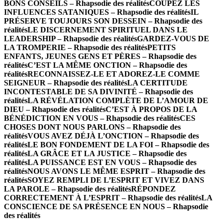
BONS CONSEILS – Rhapsodie des réalités
COUPEZ LES
INFLUENCES SATANIQUES – Rhapsodie des réalités
IL
PRÉSERVE TOUJOURS SON DESSEIN – Rhapsodie des
réalités
LE DISCERNEMENT SPIRITUEL DANS LE
LEADERSHIP – Rhapsodie des réalités
GARDEZ-VOUS DE
LA TROMPERIE – Rhapsodie des réalités
PETITS
ENFANTS, JEUNES GENS ET PÈRES – Rhapsodie des
réalités
C’EST LA MÊME ONCTION – Rhapsodie des
réalités
RECONNAISSEZ-LE ET ADOREZ-LE COMME
SEIGNEUR – Rhapsodie des réalités
LA CERTITUDE
INCONTESTABLE DE SA DIVINITÉ – Rhapsodie des
réalités
LA RÉVÉLATION COMPLÈTE DE L’AMOUR DE
DIEU – Rhapsodie des réalités
C’EST À PROPOS DE LA
BÉNÉDICTION EN VOUS – Rhapsodie des réalités
CES
CHOSES DONT NOUS PARLONS – Rhapsodie des
réalités
VOUS AVEZ DÉJÀ L’ONCTION – Rhapsodie des
réalités
LE BON FONDEMENT DE LA FOI – Rhapsodie des
réalités
LA GRÂCE ET LA JUSTICE – Rhapsodie des
réalités
LA PUISSANCE EST EN VOUS – Rhapsodie des
réalités
NOUS AVONS LE MÊME ESPRIT – Rhapsodie des
réalités
SOYEZ REMPLI DE L’ESPRIT ET VIVEZ DANS
LA PAROLE – Rhapsodie des réalités
RÉPONDEZ
CORRECTEMENT À L’ESPRIT – Rhapsodie des réalités
LA
CONSCIENCE DE SA PRÉSENCE EN NOUS – Rhapsodie
des réalités