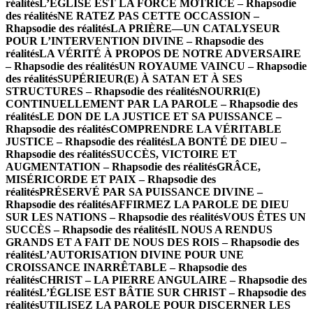
réalités
L’ÉGLISE EST LA FORCE MOTRICE – Rhapsodie
des réalités
NE RATEZ PAS CETTE OCCASSION –
Rhapsodie des réalités
LA PRIÈRE—UN CATALYSEUR
POUR L’INTERVENTION DIVINE – Rhapsodie des
réalités
LA VÉRITÉ À PROPOS DE NOTRE ADVERSAIRE
– Rhapsodie des réalités
UN ROYAUME VAINCU – Rhapsodie
des réalités
SUPÉRIEUR(E) À SATAN ET À SES
STRUCTURES – Rhapsodie des réalités
NOURRI(E)
CONTINUELLEMENT PAR LA PAROLE – Rhapsodie des
réalités
LE DON DE LA JUSTICE ET SA PUISSANCE –
Rhapsodie des réalités
COMPRENDRE LA VÉRITABLE
JUSTICE – Rhapsodie des réalités
LA BONTÉ DE DIEU –
Rhapsodie des réalités
SUCCÈS, VICTOIRE ET
AUGMENTATION – Rhapsodie des réalités
GRÂCE,
MISÉRICORDE ET PAIX – Rhapsodie des
réalités
PRÉSERVÉ PAR SA PUISSANCE DIVINE –
Rhapsodie des réalités
AFFIRMEZ LA PAROLE DE DIEU
SUR LES NATIONS – Rhapsodie des réalités
VOUS ÊTES UN
SUCCÈS – Rhapsodie des réalités
IL NOUS A RENDUS
GRANDS ET A FAIT DE NOUS DES ROIS – Rhapsodie des
réalités
L’AUTORISATION DIVINE POUR UNE
CROISSANCE INARRÊTABLE – Rhapsodie des
réalités
CHRIST – LA PIERRE ANGULAIRE – Rhapsodie des
réalités
L’ÉGLISE EST BÂTIE SUR CHRIST – Rhapsodie des
réalités
UTILISEZ LA PAROLE POUR DISCERNER LES