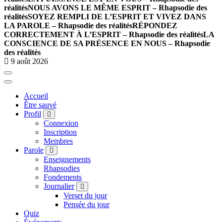
réalités
NOUS AVONS LE MÊME ESPRIT – Rhapsodie des
réalités
SOYEZ REMPLI DE L’ESPRIT ET VIVEZ DANS
LA PAROLE – Rhapsodie des réalités
RÉPONDEZ
CORRECTEMENT À L’ESPRIT – Rhapsodie des réalités
LA
CONSCIENCE DE SA PRÉSENCE EN NOUS – Rhapsodie
des réalités
9 août 2026
Accueil
Être sauvé
Profil
Connexion
Inscription
Membres
Parole
Enseignements
Rhapsodies
Fondements
Journalier
Verset du jour
Pensée du jour
Quiz