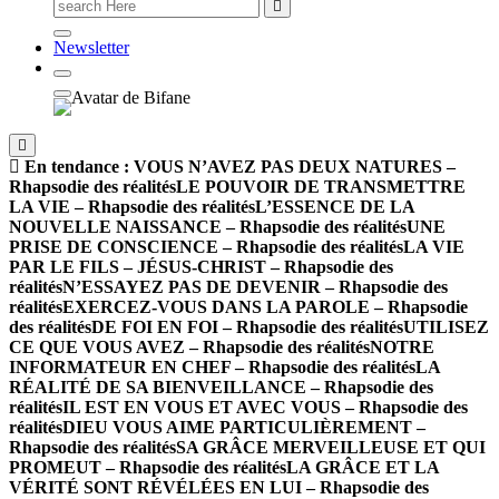
Newsletter
En tendance :
VOUS N’AVEZ PAS DEUX NATURES –
Rhapsodie des réalités
LE POUVOIR DE TRANSMETTRE
LA VIE – Rhapsodie des réalités
L’ESSENCE DE LA
NOUVELLE NAISSANCE – Rhapsodie des réalités
UNE
PRISE DE CONSCIENCE – Rhapsodie des réalités
LA VIE
PAR LE FILS – JÉSUS-CHRIST – Rhapsodie des
réalités
N’ESSAYEZ PAS DE DEVENIR – Rhapsodie des
réalités
EXERCEZ-VOUS DANS LA PAROLE – Rhapsodie
des réalités
DE FOI EN FOI – Rhapsodie des réalités
UTILISEZ
CE QUE VOUS AVEZ – Rhapsodie des réalités
NOTRE
INFORMATEUR EN CHEF – Rhapsodie des réalités
LA
RÉALITÉ DE SA BIENVEILLANCE – Rhapsodie des
réalités
IL EST EN VOUS ET AVEC VOUS – Rhapsodie des
réalités
DIEU VOUS AIME PARTICULIÈREMENT –
Rhapsodie des réalités
SA GRÂCE MERVEILLEUSE ET QUI
PROMEUT – Rhapsodie des réalités
LA GRÂCE ET LA
VÉRITÉ SONT RÉVÉLÉES EN LUI – Rhapsodie des