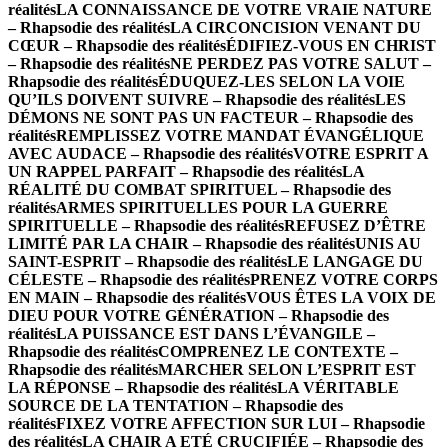
réalités
LA CONNAISSANCE DE VOTRE VRAIE NATURE
– Rhapsodie des réalités
LA CIRCONCISION VENANT DU
CŒUR – Rhapsodie des réalités
ÉDIFIEZ-VOUS EN CHRIST
– Rhapsodie des réalités
NE PERDEZ PAS VOTRE SALUT –
Rhapsodie des réalités
ÉDUQUEZ-LES SELON LA VOIE
QU’ILS DOIVENT SUIVRE – Rhapsodie des réalités
LES
DÉMONS NE SONT PAS UN FACTEUR – Rhapsodie des
réalités
REMPLISSEZ VOTRE MANDAT ÉVANGÉLIQUE
AVEC AUDACE – Rhapsodie des réalités
VOTRE ESPRIT A
UN RAPPEL PARFAIT – Rhapsodie des réalités
LA
RÉALITÉ DU COMBAT SPIRITUEL – Rhapsodie des
réalités
ARMES SPIRITUELLES POUR LA GUERRE
SPIRITUELLE – Rhapsodie des réalités
REFUSEZ D’ÊTRE
LIMITÉ PAR LA CHAIR – Rhapsodie des réalités
UNIS AU
SAINT-ESPRIT – Rhapsodie des réalités
LE LANGAGE DU
CÉLESTE – Rhapsodie des réalités
PRENEZ VOTRE CORPS
EN MAIN – Rhapsodie des réalités
VOUS ÊTES LA VOIX DE
DIEU POUR VOTRE GÉNÉRATION – Rhapsodie des
réalités
LA PUISSANCE EST DANS L’ÉVANGILE –
Rhapsodie des réalités
COMPRENEZ LE CONTEXTE –
Rhapsodie des réalités
MARCHER SELON L’ESPRIT EST
LA RÉPONSE – Rhapsodie des réalités
LA VÉRITABLE
SOURCE DE LA TENTATION – Rhapsodie des
réalités
FIXEZ VOTRE AFFECTION SUR LUI – Rhapsodie
des réalités
LA CHAIR A ETÉ CRUCIFIÉE – Rhapsodie des