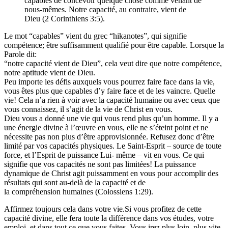
capables de concevoir quelque chose comme venant de
nous-mêmes. Notre capacité, au contraire, vient de
Dieu (2 Corinthiens 3:5).
Le mot “capables” vient du grec “hikanotes”, qui signifie
compétence; être suffisamment qualifié pour être capable. Lorsque la
Parole dit:
“notre capacité vient de Dieu”, cela veut dire que notre compétence,
notre aptitude vient de Dieu.
Peu importe les défis auxquels vous pourrez faire face dans la vie,
vous êtes plus que capables d’y faire face et de les vaincre. Quelle
vie! Cela n’a rien à voir avec la capacité humaine ou avec ceux que
vous connaissez, il s’agit de la vie de Christ en vous.
Dieu vous a donné une vie qui vous rend plus qu’un homme. Il y a
une énergie divine à l’œuvre en vous, elle ne s’éteint point et ne
nécessite pas non plus d’être approvisionnée. Refusez donc d’être
limité par vos capacités physiques. Le Saint-Esprit – source de toute
force, et l’Esprit de puissance Lui- même – vit en vous. Ce qui
signifie que vos capacités ne sont pas limitées! La puissance
dynamique de Christ agit puissamment en vous pour accomplir des
résultats qui sont au-delà de la capacité et de
la compréhension humaines (Colossiens 1:29).
Affirmez toujours cela dans votre vie.Si vous profitez de cette
capacité divine, elle fera toute la différence dans vos études, votre
emploi, et dans tout ce que vous faites. Vous irez plus loin, plus vite