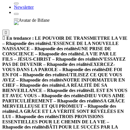
Newsletter
En tendance :
LE POUVOIR DE TRANSMETTRE LA VIE
– Rhapsodie des réalités
L’ESSENCE DE LA NOUVELLE
NAISSANCE – Rhapsodie des réalités
UNE PRISE DE
CONSCIENCE – Rhapsodie des réalités
LA VIE PAR LE
FILS – JÉSUS-CHRIST – Rhapsodie des réalités
N’ESSAYEZ
PAS DE DEVENIR – Rhapsodie des réalités
EXERCEZ-
VOUS DANS LA PAROLE – Rhapsodie des réalités
DE FOI
EN FOI – Rhapsodie des réalités
UTILISEZ CE QUE VOUS
AVEZ – Rhapsodie des réalités
NOTRE INFORMATEUR EN
CHEF – Rhapsodie des réalités
LA RÉALITÉ DE SA
BIENVEILLANCE – Rhapsodie des réalités
IL EST EN VOUS
ET AVEC VOUS – Rhapsodie des réalités
DIEU VOUS AIME
PARTICULIÈREMENT – Rhapsodie des réalités
SA GRÂCE
MERVEILLEUSE ET QUI PROMEUT – Rhapsodie des
réalités
LA GRÂCE ET LA VÉRITÉ SONT RÉVÉLÉES EN
LUI – Rhapsodie des réalités
TROIS PROVISIONS
ESSENTIELLES POUR LE CHEMIN DE LA VIE –
Rhapsodie des réalités
BÂTI POUR LE SUCCÈS PAR LA