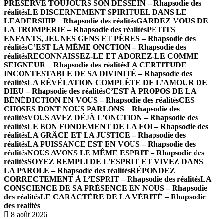
PRÉSERVE TOUJOURS SON DESSEIN – Rhapsodie des
réalités
LE DISCERNEMENT SPIRITUEL DANS LE
LEADERSHIP – Rhapsodie des réalités
GARDEZ-VOUS DE
LA TROMPERIE – Rhapsodie des réalités
PETITS
ENFANTS, JEUNES GENS ET PÈRES – Rhapsodie des
réalités
C’EST LA MÊME ONCTION – Rhapsodie des
réalités
RECONNAISSEZ-LE ET ADOREZ-LE COMME
SEIGNEUR – Rhapsodie des réalités
LA CERTITUDE
INCONTESTABLE DE SA DIVINITÉ – Rhapsodie des
réalités
LA RÉVÉLATION COMPLÈTE DE L’AMOUR DE
DIEU – Rhapsodie des réalités
C’EST À PROPOS DE LA
BÉNÉDICTION EN VOUS – Rhapsodie des réalités
CES
CHOSES DONT NOUS PARLONS – Rhapsodie des
réalités
VOUS AVEZ DÉJÀ L’ONCTION – Rhapsodie des
réalités
LE BON FONDEMENT DE LA FOI – Rhapsodie des
réalités
LA GRÂCE ET LA JUSTICE – Rhapsodie des
réalités
LA PUISSANCE EST EN VOUS – Rhapsodie des
réalités
NOUS AVONS LE MÊME ESPRIT – Rhapsodie des
réalités
SOYEZ REMPLI DE L’ESPRIT ET VIVEZ DANS
LA PAROLE – Rhapsodie des réalités
RÉPONDEZ
CORRECTEMENT À L’ESPRIT – Rhapsodie des réalités
LA
CONSCIENCE DE SA PRÉSENCE EN NOUS – Rhapsodie
des réalités
LE CARACTÈRE DE LA VÉRITÉ – Rhapsodie
des réalités
8 août 2026