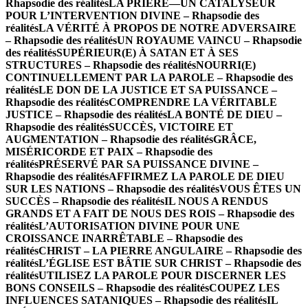
Rhapsodie des réalités
LA PRIÈRE—UN CATALYSEUR
POUR L’INTERVENTION DIVINE – Rhapsodie des
réalités
LA VÉRITÉ À PROPOS DE NOTRE ADVERSAIRE
– Rhapsodie des réalités
UN ROYAUME VAINCU – Rhapsodie
des réalités
SUPÉRIEUR(E) À SATAN ET À SES
STRUCTURES – Rhapsodie des réalités
NOURRI(E)
CONTINUELLEMENT PAR LA PAROLE – Rhapsodie des
réalités
LE DON DE LA JUSTICE ET SA PUISSANCE –
Rhapsodie des réalités
COMPRENDRE LA VÉRITABLE
JUSTICE – Rhapsodie des réalités
LA BONTÉ DE DIEU –
Rhapsodie des réalités
SUCCÈS, VICTOIRE ET
AUGMENTATION – Rhapsodie des réalités
GRÂCE,
MISÉRICORDE ET PAIX – Rhapsodie des
réalités
PRÉSERVÉ PAR SA PUISSANCE DIVINE –
Rhapsodie des réalités
AFFIRMEZ LA PAROLE DE DIEU
SUR LES NATIONS – Rhapsodie des réalités
VOUS ÊTES UN
SUCCÈS – Rhapsodie des réalités
IL NOUS A RENDUS
GRANDS ET A FAIT DE NOUS DES ROIS – Rhapsodie des
réalités
L’AUTORISATION DIVINE POUR UNE
CROISSANCE INARRÊTABLE – Rhapsodie des
réalités
CHRIST – LA PIERRE ANGULAIRE – Rhapsodie des
réalités
L’ÉGLISE EST BÂTIE SUR CHRIST – Rhapsodie des
réalités
UTILISEZ LA PAROLE POUR DISCERNER LES
BONS CONSEILS – Rhapsodie des réalités
COUPEZ LES
INFLUENCES SATANIQUES – Rhapsodie des réalités
IL