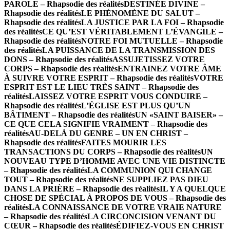
PAROLE – Rhapsodie des réalités
DESTINÉE DIVINE –
Rhapsodie des réalités
LE PHÉNOMÈNE DU SALUT –
Rhapsodie des réalités
LA JUSTICE PAR LA FOI – Rhapsodie
des réalités
CE QU’EST VÉRITABLEMENT L’ÉVANGILE –
Rhapsodie des réalités
NOTRE FOI MUTUELLE – Rhapsodie
des réalités
LA PUISSANCE DE LA TRANSMISSION DES
DONS – Rhapsodie des réalités
ASSUJETISSEZ VOTRE
CORPS – Rhapsodie des réalités
ENTRAINEZ VOTRE ÂME
À SUIVRE VOTRE ESPRIT – Rhapsodie des réalités
VOTRE
ESPRIT EST LE LIEU TRÈS SAINT – Rhapsodie des
réalités
LAISSEZ VOTRE ESPRIT VOUS CONDUIRE –
Rhapsodie des réalités
L’ÉGLISE EST PLUS QU’UN
BÂTIMENT – Rhapsodie des réalités
UN «SAINT BAISER» –
CE QUE CELA SIGNIFIE VRAIMENT – Rhapsodie des
réalités
AU-DELÀ DU GENRE – UN EN CHRIST –
Rhapsodie des réalités
FAITES MOURIR LES
TRANSACTIONS DU CORPS – Rhapsodie des réalités
UN
NOUVEAU TYPE D’HOMME AVEC UNE VIE DISTINCTE
– Rhapsodie des réalités
LA COMMUNION QUI CHANGE
TOUT – Rhapsodie des réalités
NE SUPPLIEZ PAS DIEU
DANS LA PRIÈRE – Rhapsodie des réalités
IL Y A QUELQUE
CHOSE DE SPÉCIAL À PROPOS DE VOUS – Rhapsodie des
réalités
LA CONNAISSANCE DE VOTRE VRAIE NATURE
– Rhapsodie des réalités
LA CIRCONCISION VENANT DU
CŒUR – Rhapsodie des réalités
ÉDIFIEZ-VOUS EN CHRIST