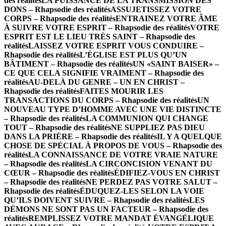
des réalités
LA PUISSANCE DE LA TRANSMISSION DES
DONS – Rhapsodie des réalités
ASSUJETISSEZ VOTRE
CORPS – Rhapsodie des réalités
ENTRAINEZ VOTRE ÂME
À SUIVRE VOTRE ESPRIT – Rhapsodie des réalités
VOTRE
ESPRIT EST LE LIEU TRÈS SAINT – Rhapsodie des
réalités
LAISSEZ VOTRE ESPRIT VOUS CONDUIRE –
Rhapsodie des réalités
L’ÉGLISE EST PLUS QU’UN
BÂTIMENT – Rhapsodie des réalités
UN «SAINT BAISER» –
CE QUE CELA SIGNIFIE VRAIMENT – Rhapsodie des
réalités
AU-DELÀ DU GENRE – UN EN CHRIST –
Rhapsodie des réalités
FAITES MOURIR LES
TRANSACTIONS DU CORPS – Rhapsodie des réalités
UN
NOUVEAU TYPE D’HOMME AVEC UNE VIE DISTINCTE
– Rhapsodie des réalités
LA COMMUNION QUI CHANGE
TOUT – Rhapsodie des réalités
NE SUPPLIEZ PAS DIEU
DANS LA PRIÈRE – Rhapsodie des réalités
IL Y A QUELQUE
CHOSE DE SPÉCIAL À PROPOS DE VOUS – Rhapsodie des
réalités
LA CONNAISSANCE DE VOTRE VRAIE NATURE
– Rhapsodie des réalités
LA CIRCONCISION VENANT DU
CŒUR – Rhapsodie des réalités
ÉDIFIEZ-VOUS EN CHRIST
– Rhapsodie des réalités
NE PERDEZ PAS VOTRE SALUT –
Rhapsodie des réalités
ÉDUQUEZ-LES SELON LA VOIE
QU’ILS DOIVENT SUIVRE – Rhapsodie des réalités
LES
DÉMONS NE SONT PAS UN FACTEUR – Rhapsodie des
réalités
REMPLISSEZ VOTRE MANDAT ÉVANGÉLIQUE