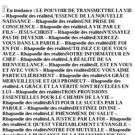
En tendance :
LE POUVOIR DE TRANSMETTRE LA VIE
– Rhapsodie des réalités
L’ESSENCE DE LA NOUVELLE
NAISSANCE – Rhapsodie des réalités
UNE PRISE DE
CONSCIENCE – Rhapsodie des réalités
LA VIE PAR LE
FILS – JÉSUS-CHRIST – Rhapsodie des réalités
N’ESSAYEZ
PAS DE DEVENIR – Rhapsodie des réalités
EXERCEZ-
VOUS DANS LA PAROLE – Rhapsodie des réalités
DE FOI
EN FOI – Rhapsodie des réalités
UTILISEZ CE QUE VOUS
AVEZ – Rhapsodie des réalités
NOTRE INFORMATEUR EN
CHEF – Rhapsodie des réalités
LA RÉALITÉ DE SA
BIENVEILLANCE – Rhapsodie des réalités
IL EST EN VOUS
ET AVEC VOUS – Rhapsodie des réalités
DIEU VOUS AIME
PARTICULIÈREMENT – Rhapsodie des réalités
SA GRÂCE
MERVEILLEUSE ET QUI PROMEUT – Rhapsodie des
réalités
LA GRÂCE ET LA VÉRITÉ SONT RÉVÉLÉES EN
LUI – Rhapsodie des réalités
TROIS PROVISIONS
ESSENTIELLES POUR LE CHEMIN DE LA VIE –
Rhapsodie des réalités
BÂTI POUR LE SUCCÈS PAR LA
PAROLE – Rhapsodie des réalités
DESTINÉE DIVINE –
Rhapsodie des réalités
LE PHÉNOMÈNE DU SALUT –
Rhapsodie des réalités
LA JUSTICE PAR LA FOI – Rhapsodie
des réalités
CE QU’EST VÉRITABLEMENT L’ÉVANGILE –
Rhapsodie des réalités
NOTRE FOI MUTUELLE – Rhapsodie