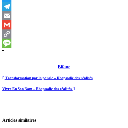
Twitter
Telegram
Email
Gmail
Copy
Link
Message
Bifane
Transformation par la parole – Rhapsodie des réalités
Vivre En Son Nom – Rhapsodie des réalités
Articles similaires