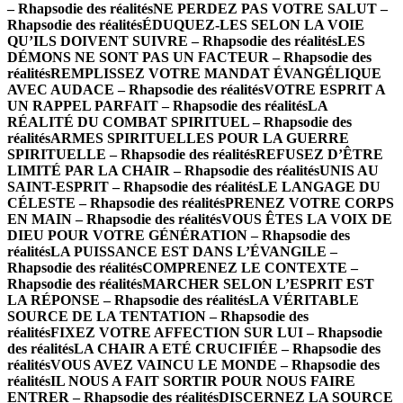
– Rhapsodie des réalités
NE PERDEZ PAS VOTRE SALUT –
Rhapsodie des réalités
ÉDUQUEZ-LES SELON LA VOIE
QU’ILS DOIVENT SUIVRE – Rhapsodie des réalités
LES
DÉMONS NE SONT PAS UN FACTEUR – Rhapsodie des
réalités
REMPLISSEZ VOTRE MANDAT ÉVANGÉLIQUE
AVEC AUDACE – Rhapsodie des réalités
VOTRE ESPRIT A
UN RAPPEL PARFAIT – Rhapsodie des réalités
LA
RÉALITÉ DU COMBAT SPIRITUEL – Rhapsodie des
réalités
ARMES SPIRITUELLES POUR LA GUERRE
SPIRITUELLE – Rhapsodie des réalités
REFUSEZ D’ÊTRE
LIMITÉ PAR LA CHAIR – Rhapsodie des réalités
UNIS AU
SAINT-ESPRIT – Rhapsodie des réalités
LE LANGAGE DU
CÉLESTE – Rhapsodie des réalités
PRENEZ VOTRE CORPS
EN MAIN – Rhapsodie des réalités
VOUS ÊTES LA VOIX DE
DIEU POUR VOTRE GÉNÉRATION – Rhapsodie des
réalités
LA PUISSANCE EST DANS L’ÉVANGILE –
Rhapsodie des réalités
COMPRENEZ LE CONTEXTE –
Rhapsodie des réalités
MARCHER SELON L’ESPRIT EST
LA RÉPONSE – Rhapsodie des réalités
LA VÉRITABLE
SOURCE DE LA TENTATION – Rhapsodie des
réalités
FIXEZ VOTRE AFFECTION SUR LUI – Rhapsodie
des réalités
LA CHAIR A ETÉ CRUCIFIÉE – Rhapsodie des
réalités
VOUS AVEZ VAINCU LE MONDE – Rhapsodie des
réalités
IL NOUS A FAIT SORTIR POUR NOUS FAIRE
ENTRER – Rhapsodie des réalités
DISCERNEZ LA SOURCE