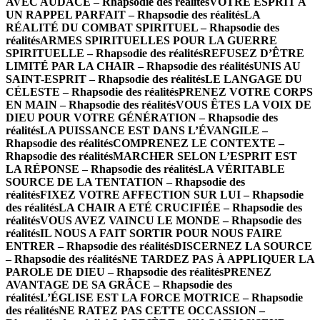
AVEC AUDACE – Rhapsodie des réalités
VOTRE ESPRIT A
UN RAPPEL PARFAIT – Rhapsodie des réalités
LA
RÉALITÉ DU COMBAT SPIRITUEL – Rhapsodie des
réalités
ARMES SPIRITUELLES POUR LA GUERRE
SPIRITUELLE – Rhapsodie des réalités
REFUSEZ D’ÊTRE
LIMITÉ PAR LA CHAIR – Rhapsodie des réalités
UNIS AU
SAINT-ESPRIT – Rhapsodie des réalités
LE LANGAGE DU
CÉLESTE – Rhapsodie des réalités
PRENEZ VOTRE CORPS
EN MAIN – Rhapsodie des réalités
VOUS ÊTES LA VOIX DE
DIEU POUR VOTRE GÉNÉRATION – Rhapsodie des
réalités
LA PUISSANCE EST DANS L’ÉVANGILE –
Rhapsodie des réalités
COMPRENEZ LE CONTEXTE –
Rhapsodie des réalités
MARCHER SELON L’ESPRIT EST
LA RÉPONSE – Rhapsodie des réalités
LA VÉRITABLE
SOURCE DE LA TENTATION – Rhapsodie des
réalités
FIXEZ VOTRE AFFECTION SUR LUI – Rhapsodie
des réalités
LA CHAIR A ETÉ CRUCIFIÉE – Rhapsodie des
réalités
VOUS AVEZ VAINCU LE MONDE – Rhapsodie des
réalités
IL NOUS A FAIT SORTIR POUR NOUS FAIRE
ENTRER – Rhapsodie des réalités
DISCERNEZ LA SOURCE
– Rhapsodie des réalités
NE TARDEZ PAS À APPLIQUER LA
PAROLE DE DIEU – Rhapsodie des réalités
PRENEZ
AVANTAGE DE SA GRÂCE – Rhapsodie des
réalités
L’ÉGLISE EST LA FORCE MOTRICE – Rhapsodie
des réalités
NE RATEZ PAS CETTE OCCASSION –