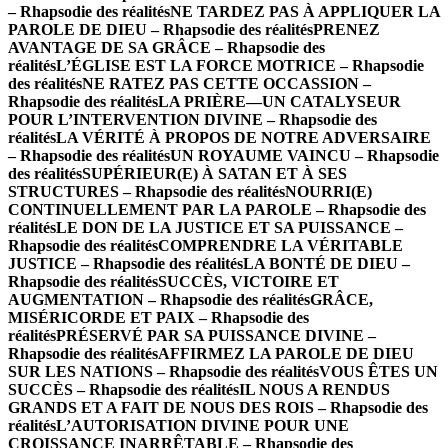
– Rhapsodie des réalités
NE TARDEZ PAS À APPLIQUER LA
PAROLE DE DIEU – Rhapsodie des réalités
PRENEZ
AVANTAGE DE SA GRÂCE – Rhapsodie des
réalités
L’ÉGLISE EST LA FORCE MOTRICE – Rhapsodie
des réalités
NE RATEZ PAS CETTE OCCASSION –
Rhapsodie des réalités
LA PRIÈRE—UN CATALYSEUR
POUR L’INTERVENTION DIVINE – Rhapsodie des
réalités
LA VÉRITÉ À PROPOS DE NOTRE ADVERSAIRE
– Rhapsodie des réalités
UN ROYAUME VAINCU – Rhapsodie
des réalités
SUPÉRIEUR(E) À SATAN ET À SES
STRUCTURES – Rhapsodie des réalités
NOURRI(E)
CONTINUELLEMENT PAR LA PAROLE – Rhapsodie des
réalités
LE DON DE LA JUSTICE ET SA PUISSANCE –
Rhapsodie des réalités
COMPRENDRE LA VÉRITABLE
JUSTICE – Rhapsodie des réalités
LA BONTÉ DE DIEU –
Rhapsodie des réalités
SUCCÈS, VICTOIRE ET
AUGMENTATION – Rhapsodie des réalités
GRÂCE,
MISÉRICORDE ET PAIX – Rhapsodie des
réalités
PRÉSERVÉ PAR SA PUISSANCE DIVINE –
Rhapsodie des réalités
AFFIRMEZ LA PAROLE DE DIEU
SUR LES NATIONS – Rhapsodie des réalités
VOUS ÊTES UN
SUCCÈS – Rhapsodie des réalités
IL NOUS A RENDUS
GRANDS ET A FAIT DE NOUS DES ROIS – Rhapsodie des
réalités
L’AUTORISATION DIVINE POUR UNE
CROISSANCE INARRÊTABLE – Rhapsodie des