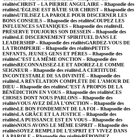
réalités
CHRIST – LA PIERRE ANGULAIRE – Rhapsodie des
réalités
L’ÉGLISE EST BÂTIE SUR CHRIST – Rhapsodie des
réalités
UTILISEZ LA PAROLE POUR DISCERNER LES
BONS CONSEILS – Rhapsodie des réalités
COUPEZ LES
INFLUENCES SATANIQUES – Rhapsodie des réalités
IL
PRÉSERVE TOUJOURS SON DESSEIN – Rhapsodie des
réalités
LE DISCERNEMENT SPIRITUEL DANS LE
LEADERSHIP – Rhapsodie des réalités
GARDEZ-VOUS DE
LA TROMPERIE – Rhapsodie des réalités
PETITS
ENFANTS, JEUNES GENS ET PÈRES – Rhapsodie des
réalités
C’EST LA MÊME ONCTION – Rhapsodie des
réalités
RECONNAISSEZ-LE ET ADOREZ-LE COMME
SEIGNEUR – Rhapsodie des réalités
LA CERTITUDE
INCONTESTABLE DE SA DIVINITÉ – Rhapsodie des
réalités
LA RÉVÉLATION COMPLÈTE DE L’AMOUR DE
DIEU – Rhapsodie des réalités
C’EST À PROPOS DE LA
BÉNÉDICTION EN VOUS – Rhapsodie des réalités
CES
CHOSES DONT NOUS PARLONS – Rhapsodie des
réalités
VOUS AVEZ DÉJÀ L’ONCTION – Rhapsodie des
réalités
LE BON FONDEMENT DE LA FOI – Rhapsodie des
réalités
LA GRÂCE ET LA JUSTICE – Rhapsodie des
réalités
LA PUISSANCE EST EN VOUS – Rhapsodie des
réalités
NOUS AVONS LE MÊME ESPRIT – Rhapsodie des
réalités
SOYEZ REMPLI DE L’ESPRIT ET VIVEZ DANS
LA PAROLE – Rhapsodie des réalités
RÉPONDEZ