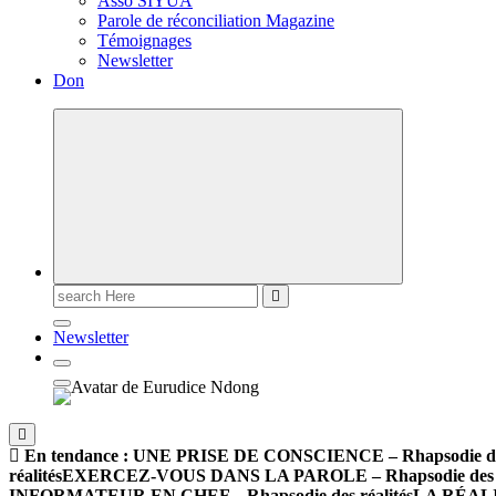
Asso SIYUA
Parole de réconciliation Magazine
Témoignages
Newsletter
Don
Newsletter
En tendance :
UNE PRISE DE CONSCIENCE – Rhapsodie des 
réalités
EXERCEZ-VOUS DANS LA PAROLE – Rhapsodie des ré
INFORMATEUR EN CHEF – Rhapsodie des réalités
LA RÉALI