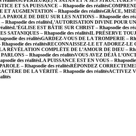
éalités
SUPÉRIEUR(E) À SATAN ET À SES STRUCTURES – Rha
ICE ET SA PUISSANCE – Rhapsodie des réalités
COMPRENDRE
ET AUGMENTATION – Rhapsodie des réalités
GRÂCE, MISÉR
 PAROLE DE DIEU SUR LES NATIONS – Rhapsodie des réal
apsodie des réalités
L’AUTORISATION DIVINE POUR UNE
alités
L’ÉGLISE EST BÂTIE SUR CHRIST – Rhapsodie des réal
SATANIQUES – Rhapsodie des réalités
IL PRÉSERVE TOUJOU
die des réalités
GARDEZ-VOUS DE LA TROMPERIE – Rhapso
apsodie des réalités
RECONNAISSEZ-LE ET ADOREZ-LE COM
LA RÉVÉLATION COMPLÈTE DE L’AMOUR DE DIEU – Rhapsod
RLONS – Rhapsodie des réalités
VOUS AVEZ DÉJÀ L’ONCTION
odie des réalités
LA PUISSANCE EST EN VOUS – Rhapsodie de
OLE – Rhapsodie des réalités
RÉPONDEZ CORRECTEMENT À 
CTÈRE DE LA VÉRITÉ – Rhapsodie des réalités
ACTIVEZ V
lités