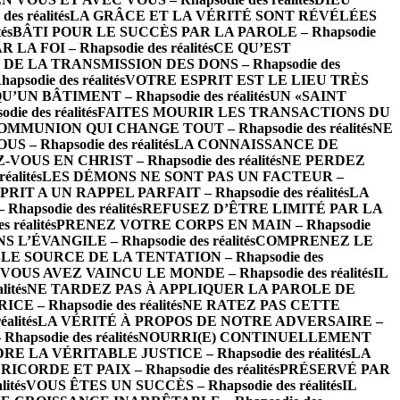
 réalités
LA GRÂCE ET LA VÉRITÉ SONT RÉVÉLÉES
és
BÂTI POUR LE SUCCÈS PAR LA PAROLE – Rhapsodie
LA FOI – Rhapsodie des réalités
CE QU’EST
DE LA TRANSMISSION DES DONS – Rhapsodie des
odie des réalités
VOTRE ESPRIT EST LE LIEU TRÈS
’UN BÂTIMENT – Rhapsodie des réalités
UN «SAINT
e des réalités
FAITES MOURIR LES TRANSACTIONS DU
OMMUNION QUI CHANGE TOUT – Rhapsodie des réalités
NE
– Rhapsodie des réalités
LA CONNAISSANCE DE
-VOUS EN CHRIST – Rhapsodie des réalités
NE PERDEZ
alités
LES DÉMONS NE SONT PAS UN FACTEUR –
RIT A UN RAPPEL PARFAIT – Rhapsodie des réalités
LA
psodie des réalités
REFUSEZ D’ÊTRE LIMITÉ PAR LA
réalités
PRENEZ VOTRE CORPS EN MAIN – Rhapsodie
L’ÉVANGILE – Rhapsodie des réalités
COMPRENEZ LE
LE SOURCE DE LA TENTATION – Rhapsodie des
VOUS AVEZ VAINCU LE MONDE – Rhapsodie des réalités
IL
ités
NE TARDEZ PAS À APPLIQUER LA PAROLE DE
 – Rhapsodie des réalités
NE RATEZ PAS CETTE
lités
LA VÉRITÉ À PROPOS DE NOTRE ADVERSAIRE –
psodie des réalités
NOURRI(E) CONTINUELLEMENT
 LA VÉRITABLE JUSTICE – Rhapsodie des réalités
LA
ICORDE ET PAIX – Rhapsodie des réalités
PRÉSERVÉ PAR
ités
VOUS ÊTES UN SUCCÈS – Rhapsodie des réalités
IL