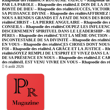
Rhapsodie des réalités
UN ROYAUME VAINCU – Rhapsodie des r
PAR LA PAROLE – Rhapsodie des réalités
LE DON DE LA JUST
BONTÉ DE DIEU – Rhapsodie des réalités
SUCCÈS, VICTOIRE 
SA PUISSANCE DIVINE – Rhapsodie des réalités
AFFIRMEZ LA
NOUS A RENDUS GRANDS ET A FAIT DE NOUS DES ROIS – Rh
réalités
CHRIST – LA PIERRE ANGULAIRE – Rhapsodie des ré
CONSEILS – Rhapsodie des réalités
COUPEZ LES INFLUENCES 
DISCERNEMENT SPIRITUEL DANS LE LEADERSHIP – Rhapso
PÈRES – Rhapsodie des réalités
C’EST LA MÊME ONCTION – Rh
INCONTESTABLE DE SA DIVINITÉ – Rhapsodie des réalités
EN VOUS – Rhapsodie des réalités
CES CHOSES DONT NOUS PA
FOI – Rhapsodie des réalités
LA GRÂCE ET LA JUSTICE – Rhaps
réalités
SOYEZ REMPLI DE L’ESPRIT ET VIVEZ DANS LA PAR
DE SA PRÉSENCE EN NOUS – Rhapsodie des réalités
LE CARA
des réalités
IL EST VENU VIVRE EN VOUS – Rhapsodie des réa
6 août 2026