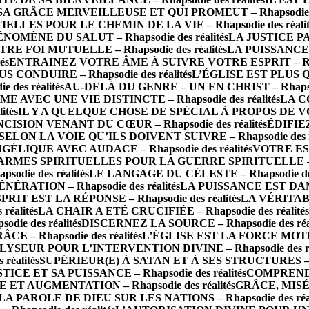
SA GRÂCE MERVEILLEUSE ET QUI PROMEUT – Rhapsodie des
LLES POUR LE CHEMIN DE LA VIE – Rhapsodie des réalit
NOMÈNE DU SALUT – Rhapsodie des réalités
LA JUSTICE PAR 
RE FOI MUTUELLE – Rhapsodie des réalités
LA PUISSANCE 
és
ENTRAINEZ VOTRE ÂME À SUIVRE VOTRE ESPRIT – Rhaps
CONDUIRE – Rhapsodie des réalités
L’ÉGLISE EST PLUS QU
des réalités
AU-DELÀ DU GENRE – UN EN CHRIST – Rhapsodi
AVEC UNE VIE DISTINCTE – Rhapsodie des réalités
LA C
ités
IL Y A QUELQUE CHOSE DE SPÉCIAL À PROPOS DE VOUS 
ISION VENANT DU CŒUR – Rhapsodie des réalités
ÉDIFIEZ
LON LA VOIE QU’ILS DOIVENT SUIVRE – Rhapsodie des ré
IQUE AVEC AUDACE – Rhapsodie des réalités
VOTRE ESP
ARMES SPIRITUELLES POUR LA GUERRE SPIRITUELLE – Rha
odie des réalités
LE LANGAGE DU CÉLESTE – Rhapsodie des 
ATION – Rhapsodie des réalités
LA PUISSANCE EST DANS 
T EST LA RÉPONSE – Rhapsodie des réalités
LA VÉRITAB
éalités
LA CHAIR A ETÉ CRUCIFIÉE – Rhapsodie des réalités
e des réalités
DISCERNEZ LA SOURCE – Rhapsodie des réal
 – Rhapsodie des réalités
L’ÉGLISE EST LA FORCE MOTRICE
SEUR POUR L’INTERVENTION DIVINE – Rhapsodie des réa
éalités
SUPÉRIEUR(E) À SATAN ET À SES STRUCTURES – Rha
ICE ET SA PUISSANCE – Rhapsodie des réalités
COMPRENDRE
ET AUGMENTATION – Rhapsodie des réalités
GRÂCE, MISÉR
 PAROLE DE DIEU SUR LES NATIONS – Rhapsodie des réal