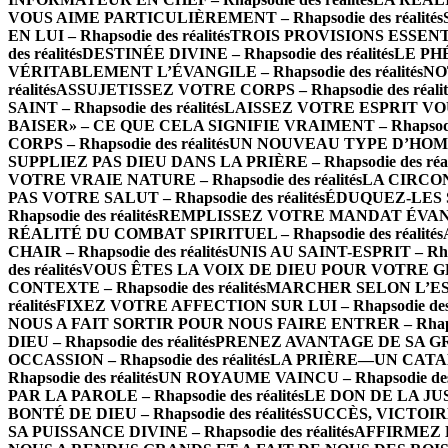
VOUS AIME PARTICULIÈREMENT – Rhapsodie des réalités
EN LUI – Rhapsodie des réalités
TROIS PROVISIONS ESSENTIE
des réalités
DESTINÉE DIVINE – Rhapsodie des réalités
LE PHÉ
VÉRITABLEMENT L’ÉVANGILE – Rhapsodie des réalités
NOT
réalités
ASSUJETISSEZ VOTRE CORPS – Rhapsodie des réalit
SAINT – Rhapsodie des réalités
LAISSEZ VOTRE ESPRIT VOUS 
BAISER» – CE QUE CELA SIGNIFIE VRAIMENT – Rhapsodie 
CORPS – Rhapsodie des réalités
UN NOUVEAU TYPE D’HOMME 
SUPPLIEZ PAS DIEU DANS LA PRIÈRE – Rhapsodie des réal
VOTRE VRAIE NATURE – Rhapsodie des réalités
LA CIRCONC
PAS VOTRE SALUT – Rhapsodie des réalités
ÉDUQUEZ-LES SE
Rhapsodie des réalités
REMPLISSEZ VOTRE MANDAT ÉVANGÉL
RÉALITÉ DU COMBAT SPIRITUEL – Rhapsodie des réalités
CHAIR – Rhapsodie des réalités
UNIS AU SAINT-ESPRIT – Rhaps
des réalités
VOUS ÊTES LA VOIX DE DIEU POUR VOTRE GÉNÉR
CONTEXTE – Rhapsodie des réalités
MARCHER SELON L’ESPRI
réalités
FIXEZ VOTRE AFFECTION SUR LUI – Rhapsodie des r
NOUS A FAIT SORTIR POUR NOUS FAIRE ENTRER – Rhapsodi
DIEU – Rhapsodie des réalités
PRENEZ AVANTAGE DE SA GRÂCE
OCCASSION – Rhapsodie des réalités
LA PRIÈRE—UN CATALY
Rhapsodie des réalités
UN ROYAUME VAINCU – Rhapsodie des r
PAR LA PAROLE – Rhapsodie des réalités
LE DON DE LA JUST
BONTÉ DE DIEU – Rhapsodie des réalités
SUCCÈS, VICTOIRE 
SA PUISSANCE DIVINE – Rhapsodie des réalités
AFFIRMEZ LA