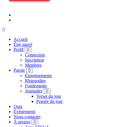
Accueil
Être sauvé
Profil
Connexion
Inscription
Membres
Parole
Enseignements
Rhapsodies
Fondements
Journalier
Verset du jour
Pensée du jour
Quiz
Événements
Nous contacter
À propos