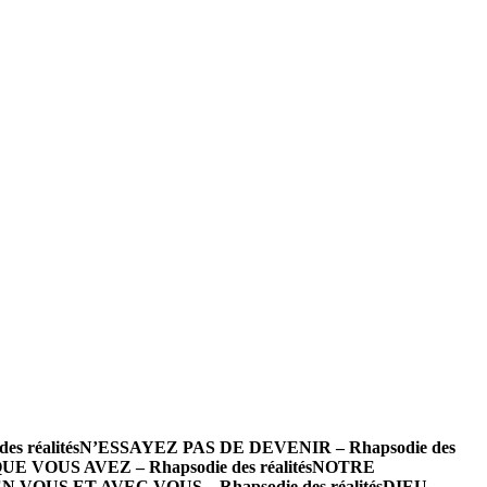
s réalités
N’ESSAYEZ PAS DE DEVENIR – Rhapsodie des
E VOUS AVEZ – Rhapsodie des réalités
NOTRE
N VOUS ET AVEC VOUS – Rhapsodie des réalités
DIEU