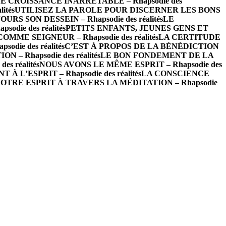
 CROISSANCE INARRÊTABLE – Rhapsodie des
ités
UTILISEZ LA PAROLE POUR DISCERNER LES BONS
RS SON DESSEIN – Rhapsodie des réalités
LE
die des réalités
PETITS ENFANTS, JEUNES GENS ET
ME SEIGNEUR – Rhapsodie des réalités
LA CERTITUDE
ie des réalités
C’EST À PROPOS DE LA BÉNÉDICTION
 – Rhapsodie des réalités
LE BON FONDEMENT DE LA
s réalités
NOUS AVONS LE MÊME ESPRIT – Rhapsodie des
L’ESPRIT – Rhapsodie des réalités
LA CONSCIENCE
OTRE ESPRIT À TRAVERS LA MÉDITATION – Rhapsodie