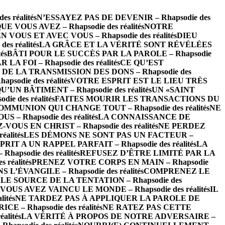
s réalités
N’ESSAYEZ PAS DE DEVENIR – Rhapsodie des
E VOUS AVEZ – Rhapsodie des réalités
NOTRE
N VOUS ET AVEC VOUS – Rhapsodie des réalités
DIEU
 réalités
LA GRÂCE ET LA VÉRITÉ SONT RÉVÉLÉES
és
BÂTI POUR LE SUCCÈS PAR LA PAROLE – Rhapsodie
LA FOI – Rhapsodie des réalités
CE QU’EST
DE LA TRANSMISSION DES DONS – Rhapsodie des
odie des réalités
VOTRE ESPRIT EST LE LIEU TRÈS
’UN BÂTIMENT – Rhapsodie des réalités
UN «SAINT
e des réalités
FAITES MOURIR LES TRANSACTIONS DU
OMMUNION QUI CHANGE TOUT – Rhapsodie des réalités
NE
– Rhapsodie des réalités
LA CONNAISSANCE DE
-VOUS EN CHRIST – Rhapsodie des réalités
NE PERDEZ
alités
LES DÉMONS NE SONT PAS UN FACTEUR –
RIT A UN RAPPEL PARFAIT – Rhapsodie des réalités
LA
psodie des réalités
REFUSEZ D’ÊTRE LIMITÉ PAR LA
réalités
PRENEZ VOTRE CORPS EN MAIN – Rhapsodie
L’ÉVANGILE – Rhapsodie des réalités
COMPRENEZ LE
LE SOURCE DE LA TENTATION – Rhapsodie des
VOUS AVEZ VAINCU LE MONDE – Rhapsodie des réalités
IL
ités
NE TARDEZ PAS À APPLIQUER LA PAROLE DE
 – Rhapsodie des réalités
NE RATEZ PAS CETTE
lités
LA VÉRITÉ À PROPOS DE NOTRE ADVERSAIRE –