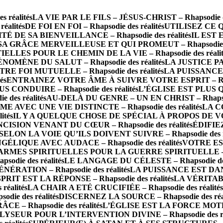
réalités
LA VIE PAR LE FILS – JÉSUS-CHRIST – Rhapsodie de
alités
DE FOI EN FOI – Rhapsodie des réalités
UTILISEZ CE QU
TÉ DE SA BIENVEILLANCE – Rhapsodie des réalités
IL EST E
SA GRÂCE MERVEILLEUSE ET QUI PROMEUT – Rhapsodie des
LLES POUR LE CHEMIN DE LA VIE – Rhapsodie des réalit
NOMÈNE DU SALUT – Rhapsodie des réalités
LA JUSTICE PAR 
RE FOI MUTUELLE – Rhapsodie des réalités
LA PUISSANCE 
és
ENTRAINEZ VOTRE ÂME À SUIVRE VOTRE ESPRIT – Rhaps
CONDUIRE – Rhapsodie des réalités
L’ÉGLISE EST PLUS QU
des réalités
AU-DELÀ DU GENRE – UN EN CHRIST – Rhapsodi
AVEC UNE VIE DISTINCTE – Rhapsodie des réalités
LA C
ités
IL Y A QUELQUE CHOSE DE SPÉCIAL À PROPOS DE VOUS 
ISION VENANT DU CŒUR – Rhapsodie des réalités
ÉDIFIEZ
LON LA VOIE QU’ILS DOIVENT SUIVRE – Rhapsodie des ré
IQUE AVEC AUDACE – Rhapsodie des réalités
VOTRE ESP
ARMES SPIRITUELLES POUR LA GUERRE SPIRITUELLE – Rha
odie des réalités
LE LANGAGE DU CÉLESTE – Rhapsodie des 
ATION – Rhapsodie des réalités
LA PUISSANCE EST DANS 
T EST LA RÉPONSE – Rhapsodie des réalités
LA VÉRITAB
éalités
LA CHAIR A ETÉ CRUCIFIÉE – Rhapsodie des réalités
e des réalités
DISCERNEZ LA SOURCE – Rhapsodie des réal
 – Rhapsodie des réalités
L’ÉGLISE EST LA FORCE MOTRICE
SEUR POUR L’INTERVENTION DIVINE – Rhapsodie des réa