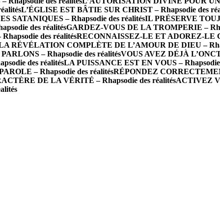
apsodie des réalités
L’AUTORISATION DIVINE POUR UNE
alités
L’ÉGLISE EST BÂTIE SUR CHRIST – Rhapsodie des réal
SATANIQUES – Rhapsodie des réalités
IL PRÉSERVE TOUJOU
die des réalités
GARDEZ-VOUS DE LA TROMPERIE – Rhapso
apsodie des réalités
RECONNAISSEZ-LE ET ADOREZ-LE COM
LA RÉVÉLATION COMPLÈTE DE L’AMOUR DE DIEU – Rhapsod
RLONS – Rhapsodie des réalités
VOUS AVEZ DÉJÀ L’ONCTION
odie des réalités
LA PUISSANCE EST EN VOUS – Rhapsodie de
OLE – Rhapsodie des réalités
RÉPONDEZ CORRECTEMENT À 
CTÈRE DE LA VÉRITÉ – Rhapsodie des réalités
ACTIVEZ V
lités