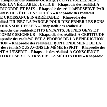
psodie des réalités
NOURRI(E) CONTINUELLEMENT
 LA VÉRITABLE JUSTICE – Rhapsodie des réalités
LA
ICORDE ET PAIX – Rhapsodie des réalités
PRÉSERVÉ PAR
ités
VOUS ÊTES UN SUCCÈS – Rhapsodie des réalités
IL
 CROISSANCE INARRÊTABLE – Rhapsodie des
ités
UTILISEZ LA PAROLE POUR DISCERNER LES BONS
RS SON DESSEIN – Rhapsodie des réalités
LE
die des réalités
PETITS ENFANTS, JEUNES GENS ET
ME SEIGNEUR – Rhapsodie des réalités
LA CERTITUDE
ie des réalités
C’EST À PROPOS DE LA BÉNÉDICTION
 – Rhapsodie des réalités
LE BON FONDEMENT DE LA
s réalités
NOUS AVONS LE MÊME ESPRIT – Rhapsodie des
L’ESPRIT – Rhapsodie des réalités
LA CONSCIENCE
OTRE ESPRIT À TRAVERS LA MÉDITATION – Rhapsodie