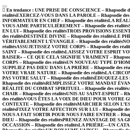
En tendance :
UNE PRISE DE CONSCIENCE – Rhapsodie des 
réalités
EXERCEZ-VOUS DANS LA PAROLE – Rhapsodie des ré
INFORMATEUR EN CHEF – Rhapsodie des réalités
LA RÉALI
VOUS AIME PARTICULIÈREMENT – Rhapsodie des réalités
EN LUI – Rhapsodie des réalités
TROIS PROVISIONS ESSENTIE
des réalités
DESTINÉE DIVINE – Rhapsodie des réalités
LE PHÉ
VÉRITABLEMENT L’ÉVANGILE – Rhapsodie des réalités
NOT
réalités
ASSUJETISSEZ VOTRE CORPS – Rhapsodie des réalit
SAINT – Rhapsodie des réalités
LAISSEZ VOTRE ESPRIT VOUS 
BAISER» – CE QUE CELA SIGNIFIE VRAIMENT – Rhapsodie 
CORPS – Rhapsodie des réalités
UN NOUVEAU TYPE D’HOMME 
SUPPLIEZ PAS DIEU DANS LA PRIÈRE – Rhapsodie des réal
VOTRE VRAIE NATURE – Rhapsodie des réalités
LA CIRCONC
PAS VOTRE SALUT – Rhapsodie des réalités
ÉDUQUEZ-LES SE
Rhapsodie des réalités
REMPLISSEZ VOTRE MANDAT ÉVANGÉL
RÉALITÉ DU COMBAT SPIRITUEL – Rhapsodie des réalités
CHAIR – Rhapsodie des réalités
UNIS AU SAINT-ESPRIT – Rhaps
des réalités
VOUS ÊTES LA VOIX DE DIEU POUR VOTRE GÉNÉR
CONTEXTE – Rhapsodie des réalités
MARCHER SELON L’ESPRI
réalités
FIXEZ VOTRE AFFECTION SUR LUI – Rhapsodie des r
NOUS A FAIT SORTIR POUR NOUS FAIRE ENTRER – Rhapsodi
DIEU – Rhapsodie des réalités
PRENEZ AVANTAGE DE SA GRÂCE
OCCASSION – Rhapsodie des réalités
LA PRIÈRE—UN CATALY