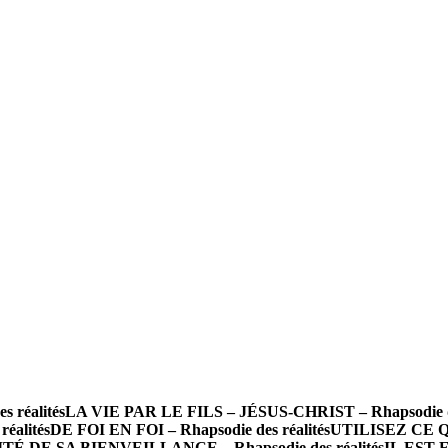
réalités
LA VIE PAR LE FILS – JÉSUS-CHRIST – Rhapsodie de
alités
DE FOI EN FOI – Rhapsodie des réalités
UTILISEZ CE QU
TÉ DE SA BIENVEILLANCE – Rhapsodie des réalités
IL EST E