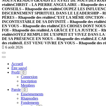
NOUS A RENDUS GRANDS ET A FAIT DE NOUS DES ROIS – Rh
réalités
CHRIST – LA PIERRE ANGULAIRE – Rhapsodie des ré
CONSEILS – Rhapsodie des réalités
COUPEZ LES INFLUENCES 
DISCERNEMENT SPIRITUEL DANS LE LEADERSHIP – Rhapso
PÈRES – Rhapsodie des réalités
C’EST LA MÊME ONCTION – Rh
INCONTESTABLE DE SA DIVINITÉ – Rhapsodie des réalités
EN VOUS – Rhapsodie des réalités
CES CHOSES DONT NOUS PA
FOI – Rhapsodie des réalités
LA GRÂCE ET LA JUSTICE – Rhaps
réalités
SOYEZ REMPLI DE L’ESPRIT ET VIVEZ DANS LA PAR
DE SA PRÉSENCE EN NOUS – Rhapsodie des réalités
LE CARA
des réalités
IL EST VENU VIVRE EN VOUS – Rhapsodie des réa
6 août 2026
Accueil
Être sauvé
Profil
Connexion
Inscription
Membres
Parole
Enseignements
Rhapsodies
Fondements