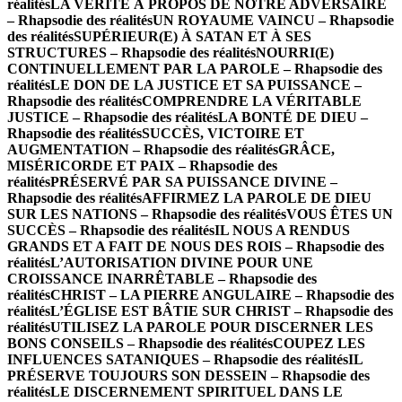
réalités
LA VÉRITÉ À PROPOS DE NOTRE ADVERSAIRE
– Rhapsodie des réalités
UN ROYAUME VAINCU – Rhapsodie
des réalités
SUPÉRIEUR(E) À SATAN ET À SES
STRUCTURES – Rhapsodie des réalités
NOURRI(E)
CONTINUELLEMENT PAR LA PAROLE – Rhapsodie des
réalités
LE DON DE LA JUSTICE ET SA PUISSANCE –
Rhapsodie des réalités
COMPRENDRE LA VÉRITABLE
JUSTICE – Rhapsodie des réalités
LA BONTÉ DE DIEU –
Rhapsodie des réalités
SUCCÈS, VICTOIRE ET
AUGMENTATION – Rhapsodie des réalités
GRÂCE,
MISÉRICORDE ET PAIX – Rhapsodie des
réalités
PRÉSERVÉ PAR SA PUISSANCE DIVINE –
Rhapsodie des réalités
AFFIRMEZ LA PAROLE DE DIEU
SUR LES NATIONS – Rhapsodie des réalités
VOUS ÊTES UN
SUCCÈS – Rhapsodie des réalités
IL NOUS A RENDUS
GRANDS ET A FAIT DE NOUS DES ROIS – Rhapsodie des
réalités
L’AUTORISATION DIVINE POUR UNE
CROISSANCE INARRÊTABLE – Rhapsodie des
réalités
CHRIST – LA PIERRE ANGULAIRE – Rhapsodie des
réalités
L’ÉGLISE EST BÂTIE SUR CHRIST – Rhapsodie des
réalités
UTILISEZ LA PAROLE POUR DISCERNER LES
BONS CONSEILS – Rhapsodie des réalités
COUPEZ LES
INFLUENCES SATANIQUES – Rhapsodie des réalités
IL
PRÉSERVE TOUJOURS SON DESSEIN – Rhapsodie des
réalités
LE DISCERNEMENT SPIRITUEL DANS LE