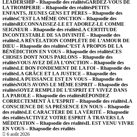
LEADERSHIP – Rhapsodie des réalités
GARDEZ-VOUS DE
LA TROMPERIE – Rhapsodie des réalités
PETITS
ENFANTS, JEUNES GENS ET PÈRES – Rhapsodie des
réalités
C’EST LA MÊME ONCTION – Rhapsodie des
réalités
RECONNAISSEZ-LE ET ADOREZ-LE COMME
SEIGNEUR – Rhapsodie des réalités
LA CERTITUDE
INCONTESTABLE DE SA DIVINITÉ – Rhapsodie des
réalités
LA RÉVÉLATION COMPLÈTE DE L’AMOUR DE
DIEU – Rhapsodie des réalités
C’EST À PROPOS DE LA
BÉNÉDICTION EN VOUS – Rhapsodie des réalités
CES
CHOSES DONT NOUS PARLONS – Rhapsodie des
réalités
VOUS AVEZ DÉJÀ L’ONCTION – Rhapsodie des
réalités
LE BON FONDEMENT DE LA FOI – Rhapsodie des
réalités
LA GRÂCE ET LA JUSTICE – Rhapsodie des
réalités
LA PUISSANCE EST EN VOUS – Rhapsodie des
réalités
NOUS AVONS LE MÊME ESPRIT – Rhapsodie des
réalités
SOYEZ REMPLI DE L’ESPRIT ET VIVEZ DANS
LA PAROLE – Rhapsodie des réalités
RÉPONDEZ
CORRECTEMENT À L’ESPRIT – Rhapsodie des réalités
LA
CONSCIENCE DE SA PRÉSENCE EN NOUS – Rhapsodie
des réalités
LE CARACTÈRE DE LA VÉRITÉ – Rhapsodie
des réalités
ACTIVEZ VOTRE ESPRIT À TRAVERS LA
MÉDITATION – Rhapsodie des réalités
IL EST VENU VIVRE
EN VOUS – Rhapsodie des réalités
6 août 2026