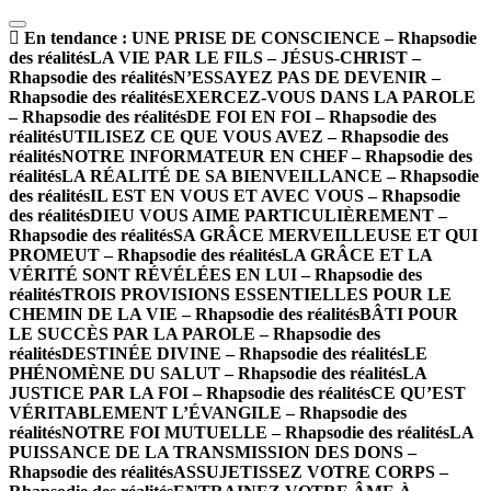
En tendance :
UNE PRISE DE CONSCIENCE – Rhapsodie
des réalités
LA VIE PAR LE FILS – JÉSUS-CHRIST –
Rhapsodie des réalités
N’ESSAYEZ PAS DE DEVENIR –
Rhapsodie des réalités
EXERCEZ-VOUS DANS LA PAROLE
– Rhapsodie des réalités
DE FOI EN FOI – Rhapsodie des
réalités
UTILISEZ CE QUE VOUS AVEZ – Rhapsodie des
réalités
NOTRE INFORMATEUR EN CHEF – Rhapsodie des
réalités
LA RÉALITÉ DE SA BIENVEILLANCE – Rhapsodie
des réalités
IL EST EN VOUS ET AVEC VOUS – Rhapsodie
des réalités
DIEU VOUS AIME PARTICULIÈREMENT –
Rhapsodie des réalités
SA GRÂCE MERVEILLEUSE ET QUI
PROMEUT – Rhapsodie des réalités
LA GRÂCE ET LA
VÉRITÉ SONT RÉVÉLÉES EN LUI – Rhapsodie des
réalités
TROIS PROVISIONS ESSENTIELLES POUR LE
CHEMIN DE LA VIE – Rhapsodie des réalités
BÂTI POUR
LE SUCCÈS PAR LA PAROLE – Rhapsodie des
réalités
DESTINÉE DIVINE – Rhapsodie des réalités
LE
PHÉNOMÈNE DU SALUT – Rhapsodie des réalités
LA
JUSTICE PAR LA FOI – Rhapsodie des réalités
CE QU’EST
VÉRITABLEMENT L’ÉVANGILE – Rhapsodie des
réalités
NOTRE FOI MUTUELLE – Rhapsodie des réalités
LA
PUISSANCE DE LA TRANSMISSION DES DONS –
Rhapsodie des réalités
ASSUJETISSEZ VOTRE CORPS –