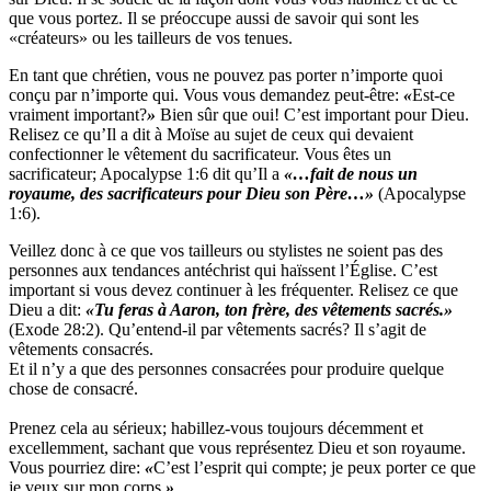
que vous portez. Il se préoccupe aussi de savoir qui sont les
«créateurs» ou les tailleurs de vos tenues.
En tant que chrétien, vous ne pouvez pas porter n’importe quoi
conçu par n’importe qui. Vous vous demandez peut-être:
«
Est-ce
vraiment important?
»
Bien sûr que oui! C’est important pour Dieu.
Relisez ce qu’Il a dit à Moïse au sujet de ceux qui devaient
confectionner le vêtement du sacrificateur. Vous êtes un
sacrificateur; Apocalypse 1:6 dit qu’Il a
«…fait de nous un
royaume,
des sacrificateurs pour Dieu son Père…»
(Apocalypse
1:6).
Veillez donc à ce que vos tailleurs ou stylistes ne soient pas des
personnes aux tendances antéchrist qui haïssent l’Église. C’est
important si vous devez continuer à les fréquenter. Relisez ce que
Dieu a dit:
«Tu feras à Aaron,
ton frère, des vêtements sacrés.»
(Exode 28:2). Qu’entend-il par vêtements sacrés? Il s’agit de
vêtements consacrés.
Et il n’y a que des personnes consacrées pour produire quelque
chose de consacré.
Prenez cela au sérieux; habillez-vous toujours décemment et
excellemment, sachant que vous représentez Dieu et son royaume.
Vous pourriez dire:
«
C’est l’esprit qui compte; je peux porter ce que
je veux sur mon corps.
»