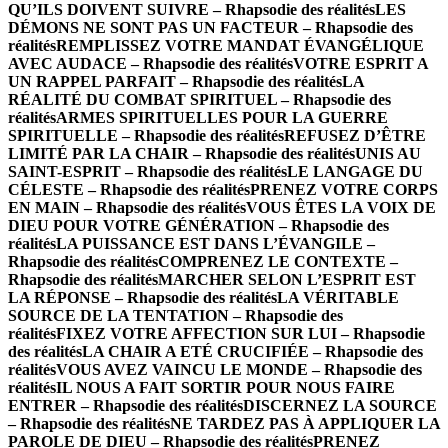
QU’ILS DOIVENT SUIVRE – Rhapsodie des réalités
LES
DÉMONS NE SONT PAS UN FACTEUR – Rhapsodie des
réalités
REMPLISSEZ VOTRE MANDAT ÉVANGÉLIQUE
AVEC AUDACE – Rhapsodie des réalités
VOTRE ESPRIT A
UN RAPPEL PARFAIT – Rhapsodie des réalités
LA
RÉALITÉ DU COMBAT SPIRITUEL – Rhapsodie des
réalités
ARMES SPIRITUELLES POUR LA GUERRE
SPIRITUELLE – Rhapsodie des réalités
REFUSEZ D’ÊTRE
LIMITÉ PAR LA CHAIR – Rhapsodie des réalités
UNIS AU
SAINT-ESPRIT – Rhapsodie des réalités
LE LANGAGE DU
CÉLESTE – Rhapsodie des réalités
PRENEZ VOTRE CORPS
EN MAIN – Rhapsodie des réalités
VOUS ÊTES LA VOIX DE
DIEU POUR VOTRE GÉNÉRATION – Rhapsodie des
réalités
LA PUISSANCE EST DANS L’ÉVANGILE –
Rhapsodie des réalités
COMPRENEZ LE CONTEXTE –
Rhapsodie des réalités
MARCHER SELON L’ESPRIT EST
LA RÉPONSE – Rhapsodie des réalités
LA VÉRITABLE
SOURCE DE LA TENTATION – Rhapsodie des
réalités
FIXEZ VOTRE AFFECTION SUR LUI – Rhapsodie
des réalités
LA CHAIR A ETÉ CRUCIFIÉE – Rhapsodie des
réalités
VOUS AVEZ VAINCU LE MONDE – Rhapsodie des
réalités
IL NOUS A FAIT SORTIR POUR NOUS FAIRE
ENTRER – Rhapsodie des réalités
DISCERNEZ LA SOURCE
– Rhapsodie des réalités
NE TARDEZ PAS À APPLIQUER LA
PAROLE DE DIEU – Rhapsodie des réalités
PRENEZ