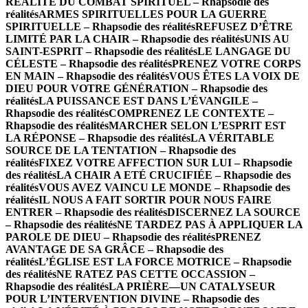
RÉALITÉ DU COMBAT SPIRITUEL – Rhapsodie des
réalités
ARMES SPIRITUELLES POUR LA GUERRE
SPIRITUELLE – Rhapsodie des réalités
REFUSEZ D’ÊTRE
LIMITÉ PAR LA CHAIR – Rhapsodie des réalités
UNIS AU
SAINT-ESPRIT – Rhapsodie des réalités
LE LANGAGE DU
CÉLESTE – Rhapsodie des réalités
PRENEZ VOTRE CORPS
EN MAIN – Rhapsodie des réalités
VOUS ÊTES LA VOIX DE
DIEU POUR VOTRE GÉNÉRATION – Rhapsodie des
réalités
LA PUISSANCE EST DANS L’ÉVANGILE –
Rhapsodie des réalités
COMPRENEZ LE CONTEXTE –
Rhapsodie des réalités
MARCHER SELON L’ESPRIT EST
LA RÉPONSE – Rhapsodie des réalités
LA VÉRITABLE
SOURCE DE LA TENTATION – Rhapsodie des
réalités
FIXEZ VOTRE AFFECTION SUR LUI – Rhapsodie
des réalités
LA CHAIR A ETÉ CRUCIFIÉE – Rhapsodie des
réalités
VOUS AVEZ VAINCU LE MONDE – Rhapsodie des
réalités
IL NOUS A FAIT SORTIR POUR NOUS FAIRE
ENTRER – Rhapsodie des réalités
DISCERNEZ LA SOURCE
– Rhapsodie des réalités
NE TARDEZ PAS À APPLIQUER LA
PAROLE DE DIEU – Rhapsodie des réalités
PRENEZ
AVANTAGE DE SA GRÂCE – Rhapsodie des
réalités
L’ÉGLISE EST LA FORCE MOTRICE – Rhapsodie
des réalités
NE RATEZ PAS CETTE OCCASSION –
Rhapsodie des réalités
LA PRIÈRE—UN CATALYSEUR
POUR L’INTERVENTION DIVINE – Rhapsodie des