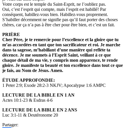
Votre corps est le temple du Saint-Esprit, ne l’oubliez pas.
Oui, c’est l’esprit qui compte, mais l’esprit est habillé! Par
conséquent, habillez-vous bien. Habillez-vous proprement.
S’habiller décemment ne signifie pas qu’il faut porter des choses
chères, car ça n’a pas à être cher pour être bien, et c’est un fait.
PRIÈRE
Cher Père, je te remercie pour l’excellence et la gloire que tu
m’as accordées en tant que ton sacrificateur et roi. Je marche
dans ta sagesse, m’habillant d’une manière qui reflète ta
décence. Je me soumets à l’Esprit Saint, veillant à ce que
chaque détail de ma vie, y compris mon apparence, te rende
gloire. Je manifeste ta beauté et ton excellence dans tout ce
que
je fais, au Nom de Jésus. Amen.
ÉTUDE APPROFONDIE:
1 Peter 2:9; Exode 28:2-3 NKJV; Apocalypse 1:6 AMPC
LECTURE DE LA BIBLE EN 1 AN
Actes 10:1-23 & Esdras 4-6
LECTURE DE LA BIBLE EN 2 ANS
Luc 3:1-11 & Deutéronome 20
Partager: