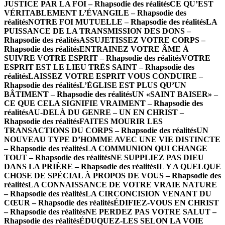
JUSTICE PAR LA FOI – Rhapsodie des réalités
CE QU’EST
VÉRITABLEMENT L’ÉVANGILE – Rhapsodie des
réalités
NOTRE FOI MUTUELLE – Rhapsodie des réalités
LA
PUISSANCE DE LA TRANSMISSION DES DONS –
Rhapsodie des réalités
ASSUJETISSEZ VOTRE CORPS –
Rhapsodie des réalités
ENTRAINEZ VOTRE ÂME À
SUIVRE VOTRE ESPRIT – Rhapsodie des réalités
VOTRE
ESPRIT EST LE LIEU TRÈS SAINT – Rhapsodie des
réalités
LAISSEZ VOTRE ESPRIT VOUS CONDUIRE –
Rhapsodie des réalités
L’ÉGLISE EST PLUS QU’UN
BÂTIMENT – Rhapsodie des réalités
UN «SAINT BAISER» –
CE QUE CELA SIGNIFIE VRAIMENT – Rhapsodie des
réalités
AU-DELÀ DU GENRE – UN EN CHRIST –
Rhapsodie des réalités
FAITES MOURIR LES
TRANSACTIONS DU CORPS – Rhapsodie des réalités
UN
NOUVEAU TYPE D’HOMME AVEC UNE VIE DISTINCTE
– Rhapsodie des réalités
LA COMMUNION QUI CHANGE
TOUT – Rhapsodie des réalités
NE SUPPLIEZ PAS DIEU
DANS LA PRIÈRE – Rhapsodie des réalités
IL Y A QUELQUE
CHOSE DE SPÉCIAL À PROPOS DE VOUS – Rhapsodie des
réalités
LA CONNAISSANCE DE VOTRE VRAIE NATURE
– Rhapsodie des réalités
LA CIRCONCISION VENANT DU
CŒUR – Rhapsodie des réalités
ÉDIFIEZ-VOUS EN CHRIST
– Rhapsodie des réalités
NE PERDEZ PAS VOTRE SALUT –
Rhapsodie des réalités
ÉDUQUEZ-LES SELON LA VOIE