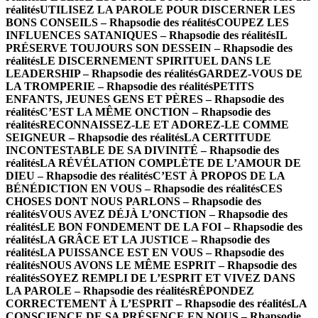
réalités
UTILISEZ LA PAROLE POUR DISCERNER LES
BONS CONSEILS – Rhapsodie des réalités
COUPEZ LES
INFLUENCES SATANIQUES – Rhapsodie des réalités
IL
PRÉSERVE TOUJOURS SON DESSEIN – Rhapsodie des
réalités
LE DISCERNEMENT SPIRITUEL DANS LE
LEADERSHIP – Rhapsodie des réalités
GARDEZ-VOUS DE
LA TROMPERIE – Rhapsodie des réalités
PETITS
ENFANTS, JEUNES GENS ET PÈRES – Rhapsodie des
réalités
C’EST LA MÊME ONCTION – Rhapsodie des
réalités
RECONNAISSEZ-LE ET ADOREZ-LE COMME
SEIGNEUR – Rhapsodie des réalités
LA CERTITUDE
INCONTESTABLE DE SA DIVINITÉ – Rhapsodie des
réalités
LA RÉVÉLATION COMPLÈTE DE L’AMOUR DE
DIEU – Rhapsodie des réalités
C’EST À PROPOS DE LA
BÉNÉDICTION EN VOUS – Rhapsodie des réalités
CES
CHOSES DONT NOUS PARLONS – Rhapsodie des
réalités
VOUS AVEZ DÉJÀ L’ONCTION – Rhapsodie des
réalités
LE BON FONDEMENT DE LA FOI – Rhapsodie des
réalités
LA GRÂCE ET LA JUSTICE – Rhapsodie des
réalités
LA PUISSANCE EST EN VOUS – Rhapsodie des
réalités
NOUS AVONS LE MÊME ESPRIT – Rhapsodie des
réalités
SOYEZ REMPLI DE L’ESPRIT ET VIVEZ DANS
LA PAROLE – Rhapsodie des réalités
RÉPONDEZ
CORRECTEMENT À L’ESPRIT – Rhapsodie des réalités
LA
CONSCIENCE DE SA PRÉSENCE EN NOUS – Rhapsodie