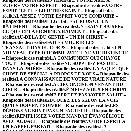
Rhapsodie des réalités
ENTRAINEZ VOTRE ÂME À
SUIVRE VOTRE ESPRIT – Rhapsodie des réalités
VOTRE
ESPRIT EST LE LIEU TRÈS SAINT – Rhapsodie des
réalités
LAISSEZ VOTRE ESPRIT VOUS CONDUIRE –
Rhapsodie des réalités
L’ÉGLISE EST PLUS QU’UN
BÂTIMENT – Rhapsodie des réalités
UN «SAINT BAISER» –
CE QUE CELA SIGNIFIE VRAIMENT – Rhapsodie des
réalités
AU-DELÀ DU GENRE – UN EN CHRIST –
Rhapsodie des réalités
FAITES MOURIR LES
TRANSACTIONS DU CORPS – Rhapsodie des réalités
UN
NOUVEAU TYPE D’HOMME AVEC UNE VIE DISTINCTE
– Rhapsodie des réalités
LA COMMUNION QUI CHANGE
TOUT – Rhapsodie des réalités
NE SUPPLIEZ PAS DIEU
DANS LA PRIÈRE – Rhapsodie des réalités
IL Y A QUELQUE
CHOSE DE SPÉCIAL À PROPOS DE VOUS – Rhapsodie des
réalités
LA CONNAISSANCE DE VOTRE VRAIE NATURE
– Rhapsodie des réalités
LA CIRCONCISION VENANT DU
CŒUR – Rhapsodie des réalités
ÉDIFIEZ-VOUS EN CHRIST
– Rhapsodie des réalités
NE PERDEZ PAS VOTRE SALUT –
Rhapsodie des réalités
ÉDUQUEZ-LES SELON LA VOIE
QU’ILS DOIVENT SUIVRE – Rhapsodie des réalités
LES
DÉMONS NE SONT PAS UN FACTEUR – Rhapsodie des
réalités
REMPLISSEZ VOTRE MANDAT ÉVANGÉLIQUE
AVEC AUDACE – Rhapsodie des réalités
VOTRE ESPRIT A
UN RAPPEL PARFAIT – Rhapsodie des réalités
LA