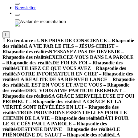
Newsletter
En tendance :
UNE PRISE DE CONSCIENCE – Rhapsodie
des réalités
LA VIE PAR LE FILS – JÉSUS-CHRIST –
Rhapsodie des réalités
N’ESSAYEZ PAS DE DEVENIR –
Rhapsodie des réalités
EXERCEZ-VOUS DANS LA PAROLE
– Rhapsodie des réalités
DE FOI EN FOI – Rhapsodie des
réalités
UTILISEZ CE QUE VOUS AVEZ – Rhapsodie des
réalités
NOTRE INFORMATEUR EN CHEF – Rhapsodie des
réalités
LA RÉALITÉ DE SA BIENVEILLANCE – Rhapsodie
des réalités
IL EST EN VOUS ET AVEC VOUS – Rhapsodie
des réalités
DIEU VOUS AIME PARTICULIÈREMENT –
Rhapsodie des réalités
SA GRÂCE MERVEILLEUSE ET QUI
PROMEUT – Rhapsodie des réalités
LA GRÂCE ET LA
VÉRITÉ SONT RÉVÉLÉES EN LUI – Rhapsodie des
réalités
TROIS PROVISIONS ESSENTIELLES POUR LE
CHEMIN DE LA VIE – Rhapsodie des réalités
BÂTI POUR
LE SUCCÈS PAR LA PAROLE – Rhapsodie des
réalités
DESTINÉE DIVINE – Rhapsodie des réalités
LE
PHÉNOMÈNE DU SALUT – Rhapsodie des réalités
LA