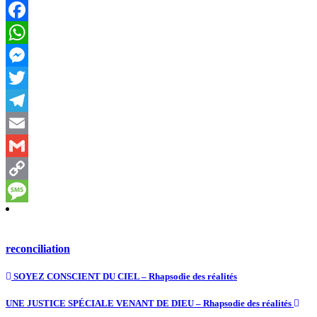
Facebook
WhatsApp
Messenger
Twitter
Telegram
Email
Gmail
Copy
Link
Message
reconciliation
SOYEZ CONSCIENT DU CIEL – Rhapsodie des réalités
UNE JUSTICE SPÉCIALE VENANT DE DIEU – Rhapsodie des réalités