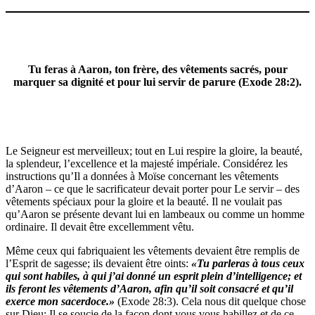
Tu feras à Aaron, ton frère, des vêtements sacrés, pour
marquer sa dignité et pour lui servir de parure (Exode 28:2).
Le Seigneur est merveilleux; tout en Lui respire la gloire, la beauté,
la splendeur, l’excellence et la majesté impériale. Considérez les
instructions qu’Il a données à Moïse concernant les vêtements
d’Aaron – ce que le sacrificateur devait porter pour Le servir – des
vêtements spéciaux pour la gloire et la beauté. Il ne voulait pas
qu’Aaron se présente devant lui en lambeaux ou comme un homme
ordinaire. Il devait être excellemment vêtu.
Même ceux qui fabriquaient les vêtements devaient être remplis de
l’Esprit de sagesse; ils devaient être oints:
«Tu parleras à tous ceux
qui sont habiles, à qui j’ai donné
un esprit plein d’intelligence; et
ils feront les vêtements
d’Aaron, afin qu’il soit consacré et qu’il
exerce mon
sacerdoce.»
(Exode 28:3). Cela nous dit quelque chose
sur Dieu: Il se soucie de la façon dont vous vous habillez et de ce