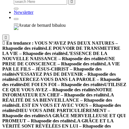
Newsletter
En tendance :
VOUS N’AVEZ PAS DEUX NATURES –
Rhapsodie des réalités
LE POUVOIR DE TRANSMETTRE
LA VIE – Rhapsodie des réalités
L’ESSENCE DE LA
NOUVELLE NAISSANCE – Rhapsodie des réalités
UNE
PRISE DE CONSCIENCE – Rhapsodie des réalités
LA VIE
PAR LE FILS – JÉSUS-CHRIST – Rhapsodie des
réalités
N’ESSAYEZ PAS DE DEVENIR – Rhapsodie des
réalités
EXERCEZ-VOUS DANS LA PAROLE – Rhapsodie
des réalités
DE FOI EN FOI – Rhapsodie des réalités
UTILISEZ
CE QUE VOUS AVEZ – Rhapsodie des réalités
NOTRE
INFORMATEUR EN CHEF – Rhapsodie des réalités
LA
RÉALITÉ DE SA BIENVEILLANCE – Rhapsodie des
réalités
IL EST EN VOUS ET AVEC VOUS – Rhapsodie des
réalités
DIEU VOUS AIME PARTICULIÈREMENT –
Rhapsodie des réalités
SA GRÂCE MERVEILLEUSE ET QUI
PROMEUT – Rhapsodie des réalités
LA GRÂCE ET LA
VÉRITÉ SONT RÉVÉLÉES EN LUI – Rhapsodie des