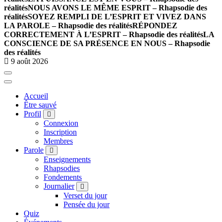
réalités
NOUS AVONS LE MÊME ESPRIT – Rhapsodie des
réalités
SOYEZ REMPLI DE L’ESPRIT ET VIVEZ DANS
LA PAROLE – Rhapsodie des réalités
RÉPONDEZ
CORRECTEMENT À L’ESPRIT – Rhapsodie des réalités
LA
CONSCIENCE DE SA PRÉSENCE EN NOUS – Rhapsodie
des réalités
9 août 2026
Accueil
Être sauvé
Profil
Connexion
Inscription
Membres
Parole
Enseignements
Rhapsodies
Fondements
Journalier
Verset du jour
Pensée du jour
Quiz