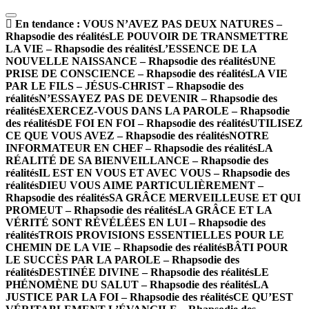
En tendance :
VOUS N’AVEZ PAS DEUX NATURES –
Rhapsodie des réalités
LE POUVOIR DE TRANSMETTRE
LA VIE – Rhapsodie des réalités
L’ESSENCE DE LA
NOUVELLE NAISSANCE – Rhapsodie des réalités
UNE
PRISE DE CONSCIENCE – Rhapsodie des réalités
LA VIE
PAR LE FILS – JÉSUS-CHRIST – Rhapsodie des
réalités
N’ESSAYEZ PAS DE DEVENIR – Rhapsodie des
réalités
EXERCEZ-VOUS DANS LA PAROLE – Rhapsodie
des réalités
DE FOI EN FOI – Rhapsodie des réalités
UTILISEZ
CE QUE VOUS AVEZ – Rhapsodie des réalités
NOTRE
INFORMATEUR EN CHEF – Rhapsodie des réalités
LA
RÉALITÉ DE SA BIENVEILLANCE – Rhapsodie des
réalités
IL EST EN VOUS ET AVEC VOUS – Rhapsodie des
réalités
DIEU VOUS AIME PARTICULIÈREMENT –
Rhapsodie des réalités
SA GRÂCE MERVEILLEUSE ET QUI
PROMEUT – Rhapsodie des réalités
LA GRÂCE ET LA
VÉRITÉ SONT RÉVÉLÉES EN LUI – Rhapsodie des
réalités
TROIS PROVISIONS ESSENTIELLES POUR LE
CHEMIN DE LA VIE – Rhapsodie des réalités
BÂTI POUR
LE SUCCÈS PAR LA PAROLE – Rhapsodie des
réalités
DESTINÉE DIVINE – Rhapsodie des réalités
LE
PHÉNOMÈNE DU SALUT – Rhapsodie des réalités
LA
JUSTICE PAR LA FOI – Rhapsodie des réalités
CE QU’EST