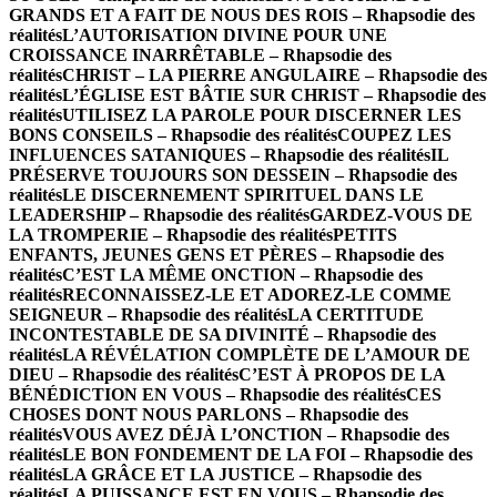
GRANDS ET A FAIT DE NOUS DES ROIS – Rhapsodie des
réalités
L’AUTORISATION DIVINE POUR UNE
CROISSANCE INARRÊTABLE – Rhapsodie des
réalités
CHRIST – LA PIERRE ANGULAIRE – Rhapsodie des
réalités
L’ÉGLISE EST BÂTIE SUR CHRIST – Rhapsodie des
réalités
UTILISEZ LA PAROLE POUR DISCERNER LES
BONS CONSEILS – Rhapsodie des réalités
COUPEZ LES
INFLUENCES SATANIQUES – Rhapsodie des réalités
IL
PRÉSERVE TOUJOURS SON DESSEIN – Rhapsodie des
réalités
LE DISCERNEMENT SPIRITUEL DANS LE
LEADERSHIP – Rhapsodie des réalités
GARDEZ-VOUS DE
LA TROMPERIE – Rhapsodie des réalités
PETITS
ENFANTS, JEUNES GENS ET PÈRES – Rhapsodie des
réalités
C’EST LA MÊME ONCTION – Rhapsodie des
réalités
RECONNAISSEZ-LE ET ADOREZ-LE COMME
SEIGNEUR – Rhapsodie des réalités
LA CERTITUDE
INCONTESTABLE DE SA DIVINITÉ – Rhapsodie des
réalités
LA RÉVÉLATION COMPLÈTE DE L’AMOUR DE
DIEU – Rhapsodie des réalités
C’EST À PROPOS DE LA
BÉNÉDICTION EN VOUS – Rhapsodie des réalités
CES
CHOSES DONT NOUS PARLONS – Rhapsodie des
réalités
VOUS AVEZ DÉJÀ L’ONCTION – Rhapsodie des
réalités
LE BON FONDEMENT DE LA FOI – Rhapsodie des
réalités
LA GRÂCE ET LA JUSTICE – Rhapsodie des
réalités
LA PUISSANCE EST EN VOUS – Rhapsodie des