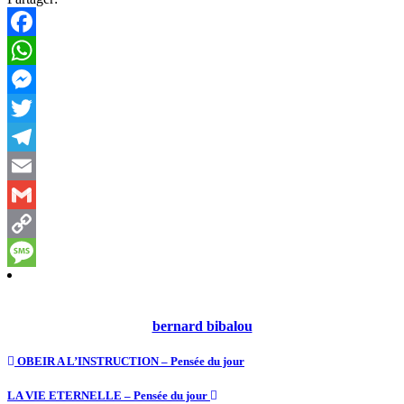
Facebook
WhatsApp
Messenger
Twitter
Telegram
Email
Gmail
Copy
Link
Message
bernard bibalou
OBEIR A L’INSTRUCTION – Pensée du jour
LA VIE ETERNELLE – Pensée du jour