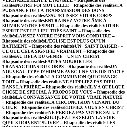
VÉRITABLEMENT L’ÉVANGILE – Rhapsodie des
réalités
NOTRE FOI MUTUELLE – Rhapsodie des réalités
LA
PUISSANCE DE LA TRANSMISSION DES DONS –
Rhapsodie des réalités
ASSUJETISSEZ VOTRE CORPS –
Rhapsodie des réalités
ENTRAINEZ VOTRE ÂME À
SUIVRE VOTRE ESPRIT – Rhapsodie des réalités
VOTRE
ESPRIT EST LE LIEU TRÈS SAINT – Rhapsodie des
réalités
LAISSEZ VOTRE ESPRIT VOUS CONDUIRE –
Rhapsodie des réalités
L’ÉGLISE EST PLUS QU’UN
BÂTIMENT – Rhapsodie des réalités
UN «SAINT BAISER» –
CE QUE CELA SIGNIFIE VRAIMENT – Rhapsodie des
réalités
AU-DELÀ DU GENRE – UN EN CHRIST –
Rhapsodie des réalités
FAITES MOURIR LES
TRANSACTIONS DU CORPS – Rhapsodie des réalités
UN
NOUVEAU TYPE D’HOMME AVEC UNE VIE DISTINCTE
– Rhapsodie des réalités
LA COMMUNION QUI CHANGE
TOUT – Rhapsodie des réalités
NE SUPPLIEZ PAS DIEU
DANS LA PRIÈRE – Rhapsodie des réalités
IL Y A QUELQUE
CHOSE DE SPÉCIAL À PROPOS DE VOUS – Rhapsodie des
réalités
LA CONNAISSANCE DE VOTRE VRAIE NATURE
– Rhapsodie des réalités
LA CIRCONCISION VENANT DU
CŒUR – Rhapsodie des réalités
ÉDIFIEZ-VOUS EN CHRIST
– Rhapsodie des réalités
NE PERDEZ PAS VOTRE SALUT –
Rhapsodie des réalités
ÉDUQUEZ-LES SELON LA VOIE
QU’ILS DOIVENT SUIVRE – Rhapsodie des réalités
LES