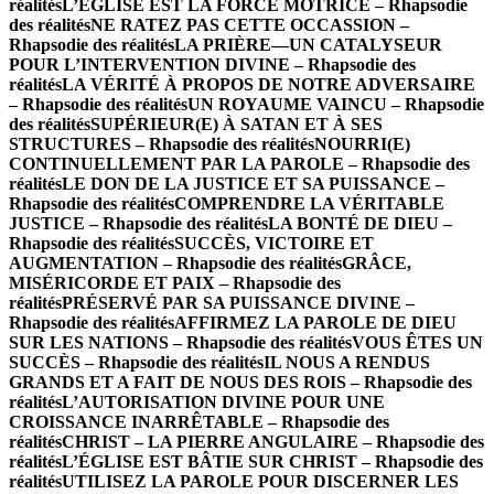
réalités
L’ÉGLISE EST LA FORCE MOTRICE – Rhapsodie
des réalités
NE RATEZ PAS CETTE OCCASSION –
Rhapsodie des réalités
LA PRIÈRE—UN CATALYSEUR
POUR L’INTERVENTION DIVINE – Rhapsodie des
réalités
LA VÉRITÉ À PROPOS DE NOTRE ADVERSAIRE
– Rhapsodie des réalités
UN ROYAUME VAINCU – Rhapsodie
des réalités
SUPÉRIEUR(E) À SATAN ET À SES
STRUCTURES – Rhapsodie des réalités
NOURRI(E)
CONTINUELLEMENT PAR LA PAROLE – Rhapsodie des
réalités
LE DON DE LA JUSTICE ET SA PUISSANCE –
Rhapsodie des réalités
COMPRENDRE LA VÉRITABLE
JUSTICE – Rhapsodie des réalités
LA BONTÉ DE DIEU –
Rhapsodie des réalités
SUCCÈS, VICTOIRE ET
AUGMENTATION – Rhapsodie des réalités
GRÂCE,
MISÉRICORDE ET PAIX – Rhapsodie des
réalités
PRÉSERVÉ PAR SA PUISSANCE DIVINE –
Rhapsodie des réalités
AFFIRMEZ LA PAROLE DE DIEU
SUR LES NATIONS – Rhapsodie des réalités
VOUS ÊTES UN
SUCCÈS – Rhapsodie des réalités
IL NOUS A RENDUS
GRANDS ET A FAIT DE NOUS DES ROIS – Rhapsodie des
réalités
L’AUTORISATION DIVINE POUR UNE
CROISSANCE INARRÊTABLE – Rhapsodie des
réalités
CHRIST – LA PIERRE ANGULAIRE – Rhapsodie des
réalités
L’ÉGLISE EST BÂTIE SUR CHRIST – Rhapsodie des
réalités
UTILISEZ LA PAROLE POUR DISCERNER LES