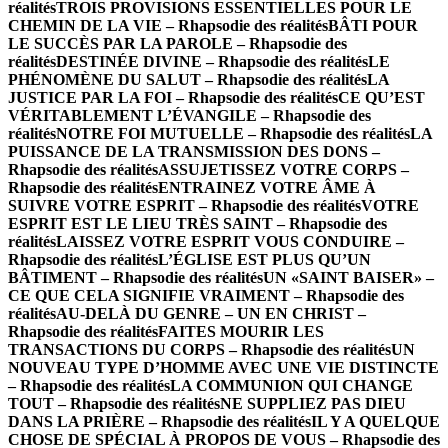
réalités
TROIS PROVISIONS ESSENTIELLES POUR LE
CHEMIN DE LA VIE – Rhapsodie des réalités
BÂTI POUR
LE SUCCÈS PAR LA PAROLE – Rhapsodie des
réalités
DESTINÉE DIVINE – Rhapsodie des réalités
LE
PHÉNOMÈNE DU SALUT – Rhapsodie des réalités
LA
JUSTICE PAR LA FOI – Rhapsodie des réalités
CE QU’EST
VÉRITABLEMENT L’ÉVANGILE – Rhapsodie des
réalités
NOTRE FOI MUTUELLE – Rhapsodie des réalités
LA
PUISSANCE DE LA TRANSMISSION DES DONS –
Rhapsodie des réalités
ASSUJETISSEZ VOTRE CORPS –
Rhapsodie des réalités
ENTRAINEZ VOTRE ÂME À
SUIVRE VOTRE ESPRIT – Rhapsodie des réalités
VOTRE
ESPRIT EST LE LIEU TRÈS SAINT – Rhapsodie des
réalités
LAISSEZ VOTRE ESPRIT VOUS CONDUIRE –
Rhapsodie des réalités
L’ÉGLISE EST PLUS QU’UN
BÂTIMENT – Rhapsodie des réalités
UN «SAINT BAISER» –
CE QUE CELA SIGNIFIE VRAIMENT – Rhapsodie des
réalités
AU-DELÀ DU GENRE – UN EN CHRIST –
Rhapsodie des réalités
FAITES MOURIR LES
TRANSACTIONS DU CORPS – Rhapsodie des réalités
UN
NOUVEAU TYPE D’HOMME AVEC UNE VIE DISTINCTE
– Rhapsodie des réalités
LA COMMUNION QUI CHANGE
TOUT – Rhapsodie des réalités
NE SUPPLIEZ PAS DIEU
DANS LA PRIÈRE – Rhapsodie des réalités
IL Y A QUELQUE
CHOSE DE SPÉCIAL À PROPOS DE VOUS – Rhapsodie des