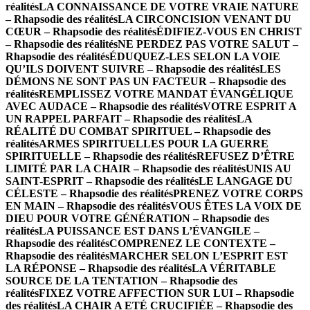
réalités
LA CONNAISSANCE DE VOTRE VRAIE NATURE
– Rhapsodie des réalités
LA CIRCONCISION VENANT DU
CŒUR – Rhapsodie des réalités
ÉDIFIEZ-VOUS EN CHRIST
– Rhapsodie des réalités
NE PERDEZ PAS VOTRE SALUT –
Rhapsodie des réalités
ÉDUQUEZ-LES SELON LA VOIE
QU’ILS DOIVENT SUIVRE – Rhapsodie des réalités
LES
DÉMONS NE SONT PAS UN FACTEUR – Rhapsodie des
réalités
REMPLISSEZ VOTRE MANDAT ÉVANGÉLIQUE
AVEC AUDACE – Rhapsodie des réalités
VOTRE ESPRIT A
UN RAPPEL PARFAIT – Rhapsodie des réalités
LA
RÉALITÉ DU COMBAT SPIRITUEL – Rhapsodie des
réalités
ARMES SPIRITUELLES POUR LA GUERRE
SPIRITUELLE – Rhapsodie des réalités
REFUSEZ D’ÊTRE
LIMITÉ PAR LA CHAIR – Rhapsodie des réalités
UNIS AU
SAINT-ESPRIT – Rhapsodie des réalités
LE LANGAGE DU
CÉLESTE – Rhapsodie des réalités
PRENEZ VOTRE CORPS
EN MAIN – Rhapsodie des réalités
VOUS ÊTES LA VOIX DE
DIEU POUR VOTRE GÉNÉRATION – Rhapsodie des
réalités
LA PUISSANCE EST DANS L’ÉVANGILE –
Rhapsodie des réalités
COMPRENEZ LE CONTEXTE –
Rhapsodie des réalités
MARCHER SELON L’ESPRIT EST
LA RÉPONSE – Rhapsodie des réalités
LA VÉRITABLE
SOURCE DE LA TENTATION – Rhapsodie des
réalités
FIXEZ VOTRE AFFECTION SUR LUI – Rhapsodie
des réalités
LA CHAIR A ETÉ CRUCIFIÉE – Rhapsodie des