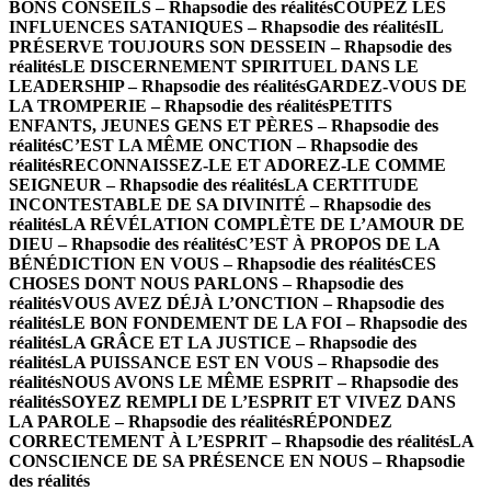
BONS CONSEILS – Rhapsodie des réalités
COUPEZ LES
INFLUENCES SATANIQUES – Rhapsodie des réalités
IL
PRÉSERVE TOUJOURS SON DESSEIN – Rhapsodie des
réalités
LE DISCERNEMENT SPIRITUEL DANS LE
LEADERSHIP – Rhapsodie des réalités
GARDEZ-VOUS DE
LA TROMPERIE – Rhapsodie des réalités
PETITS
ENFANTS, JEUNES GENS ET PÈRES – Rhapsodie des
réalités
C’EST LA MÊME ONCTION – Rhapsodie des
réalités
RECONNAISSEZ-LE ET ADOREZ-LE COMME
SEIGNEUR – Rhapsodie des réalités
LA CERTITUDE
INCONTESTABLE DE SA DIVINITÉ – Rhapsodie des
réalités
LA RÉVÉLATION COMPLÈTE DE L’AMOUR DE
DIEU – Rhapsodie des réalités
C’EST À PROPOS DE LA
BÉNÉDICTION EN VOUS – Rhapsodie des réalités
CES
CHOSES DONT NOUS PARLONS – Rhapsodie des
réalités
VOUS AVEZ DÉJÀ L’ONCTION – Rhapsodie des
réalités
LE BON FONDEMENT DE LA FOI – Rhapsodie des
réalités
LA GRÂCE ET LA JUSTICE – Rhapsodie des
réalités
LA PUISSANCE EST EN VOUS – Rhapsodie des
réalités
NOUS AVONS LE MÊME ESPRIT – Rhapsodie des
réalités
SOYEZ REMPLI DE L’ESPRIT ET VIVEZ DANS
LA PAROLE – Rhapsodie des réalités
RÉPONDEZ
CORRECTEMENT À L’ESPRIT – Rhapsodie des réalités
LA
CONSCIENCE DE SA PRÉSENCE EN NOUS – Rhapsodie
des réalités