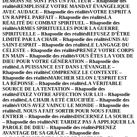
DÉMONS NE SONT PAS UN FACTEUR – Rhapsodie des
réalités
REMPLISSEZ VOTRE MANDAT ÉVANGÉLIQUE
AVEC AUDACE – Rhapsodie des réalités
VOTRE ESPRIT A
UN RAPPEL PARFAIT – Rhapsodie des réalités
LA
RÉALITÉ DU COMBAT SPIRITUEL – Rhapsodie des
réalités
ARMES SPIRITUELLES POUR LA GUERRE
SPIRITUELLE – Rhapsodie des réalités
REFUSEZ D’ÊTRE
LIMITÉ PAR LA CHAIR – Rhapsodie des réalités
UNIS AU
SAINT-ESPRIT – Rhapsodie des réalités
LE LANGAGE DU
CÉLESTE – Rhapsodie des réalités
PRENEZ VOTRE CORPS
EN MAIN – Rhapsodie des réalités
VOUS ÊTES LA VOIX DE
DIEU POUR VOTRE GÉNÉRATION – Rhapsodie des
réalités
LA PUISSANCE EST DANS L’ÉVANGILE –
Rhapsodie des réalités
COMPRENEZ LE CONTEXTE –
Rhapsodie des réalités
MARCHER SELON L’ESPRIT EST
LA RÉPONSE – Rhapsodie des réalités
LA VÉRITABLE
SOURCE DE LA TENTATION – Rhapsodie des
réalités
FIXEZ VOTRE AFFECTION SUR LUI – Rhapsodie
des réalités
LA CHAIR A ETÉ CRUCIFIÉE – Rhapsodie des
réalités
VOUS AVEZ VAINCU LE MONDE – Rhapsodie des
réalités
IL NOUS A FAIT SORTIR POUR NOUS FAIRE
ENTRER – Rhapsodie des réalités
DISCERNEZ LA SOURCE
– Rhapsodie des réalités
NE TARDEZ PAS À APPLIQUER LA
PAROLE DE DIEU – Rhapsodie des réalités
PRENEZ
AVANTAGE DE SA GRÂCE – Rhapsodie des