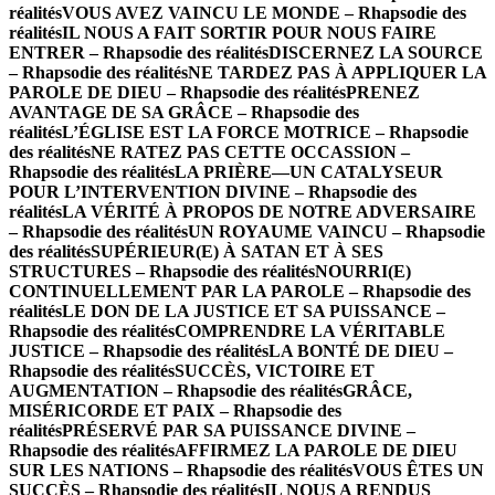
réalités
VOUS AVEZ VAINCU LE MONDE – Rhapsodie des
réalités
IL NOUS A FAIT SORTIR POUR NOUS FAIRE
ENTRER – Rhapsodie des réalités
DISCERNEZ LA SOURCE
– Rhapsodie des réalités
NE TARDEZ PAS À APPLIQUER LA
PAROLE DE DIEU – Rhapsodie des réalités
PRENEZ
AVANTAGE DE SA GRÂCE – Rhapsodie des
réalités
L’ÉGLISE EST LA FORCE MOTRICE – Rhapsodie
des réalités
NE RATEZ PAS CETTE OCCASSION –
Rhapsodie des réalités
LA PRIÈRE—UN CATALYSEUR
POUR L’INTERVENTION DIVINE – Rhapsodie des
réalités
LA VÉRITÉ À PROPOS DE NOTRE ADVERSAIRE
– Rhapsodie des réalités
UN ROYAUME VAINCU – Rhapsodie
des réalités
SUPÉRIEUR(E) À SATAN ET À SES
STRUCTURES – Rhapsodie des réalités
NOURRI(E)
CONTINUELLEMENT PAR LA PAROLE – Rhapsodie des
réalités
LE DON DE LA JUSTICE ET SA PUISSANCE –
Rhapsodie des réalités
COMPRENDRE LA VÉRITABLE
JUSTICE – Rhapsodie des réalités
LA BONTÉ DE DIEU –
Rhapsodie des réalités
SUCCÈS, VICTOIRE ET
AUGMENTATION – Rhapsodie des réalités
GRÂCE,
MISÉRICORDE ET PAIX – Rhapsodie des
réalités
PRÉSERVÉ PAR SA PUISSANCE DIVINE –
Rhapsodie des réalités
AFFIRMEZ LA PAROLE DE DIEU
SUR LES NATIONS – Rhapsodie des réalités
VOUS ÊTES UN
SUCCÈS – Rhapsodie des réalités
IL NOUS A RENDUS