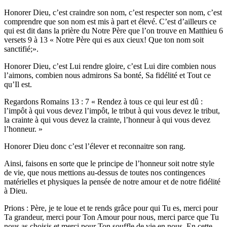
Honorer Dieu, c’est craindre son nom, c’est respecter son nom, c’est
comprendre que son nom est mis à part et élevé. C’est d’ailleurs ce
qui est dit dans la prière du Notre Père que l’on trouve en Matthieu 6
versets 9 à 13 « Notre Père qui es aux cieux! Que ton nom soit
sanctifié;».
Honorer Dieu, c’est Lui rendre gloire, c’est Lui dire combien nous
l’aimons, combien nous admirons Sa bonté, Sa fidélité et Tout ce
qu’Il est.
Regardons Romains 13 : 7 « Rendez à tous ce qui leur est dû :
l’impôt à qui vous devez l’impôt, le tribut à qui vous devez le tribut,
la crainte à qui vous devez la crainte, l’honneur à qui vous devez
l’honneur. »
Honorer Dieu donc c’est l’élever et reconnaitre son rang.
Ainsi, faisons en sorte que le principe de l’honneur soit notre style
de vie, que nous mettions au-dessus de toutes nos contingences
matérielles et physiques la pensée de notre amour et de notre fidélité
à Dieu.
Prions : Père, je te loue et te rends grâce pour qui Tu es, merci pour
Ta grandeur, merci pour Ton Amour pour nous, merci parce que Tu
nous as choisis et merci pour Ton souffle de vie en nous. En cette