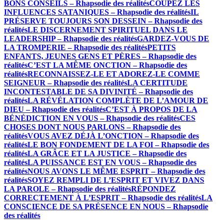
BONS CONSEILS – Rhapsodie des réalités
COUPEZ LES
INFLUENCES SATANIQUES – Rhapsodie des réalités
IL
PRÉSERVE TOUJOURS SON DESSEIN – Rhapsodie des
réalités
LE DISCERNEMENT SPIRITUEL DANS LE
LEADERSHIP – Rhapsodie des réalités
GARDEZ-VOUS DE
LA TROMPERIE – Rhapsodie des réalités
PETITS
ENFANTS, JEUNES GENS ET PÈRES – Rhapsodie des
réalités
C’EST LA MÊME ONCTION – Rhapsodie des
réalités
RECONNAISSEZ-LE ET ADOREZ-LE COMME
SEIGNEUR – Rhapsodie des réalités
LA CERTITUDE
INCONTESTABLE DE SA DIVINITÉ – Rhapsodie des
réalités
LA RÉVÉLATION COMPLÈTE DE L’AMOUR DE
DIEU – Rhapsodie des réalités
C’EST À PROPOS DE LA
BÉNÉDICTION EN VOUS – Rhapsodie des réalités
CES
CHOSES DONT NOUS PARLONS – Rhapsodie des
réalités
VOUS AVEZ DÉJÀ L’ONCTION – Rhapsodie des
réalités
LE BON FONDEMENT DE LA FOI – Rhapsodie des
réalités
LA GRÂCE ET LA JUSTICE – Rhapsodie des
réalités
LA PUISSANCE EST EN VOUS – Rhapsodie des
réalités
NOUS AVONS LE MÊME ESPRIT – Rhapsodie des
réalités
SOYEZ REMPLI DE L’ESPRIT ET VIVEZ DANS
LA PAROLE – Rhapsodie des réalités
RÉPONDEZ
CORRECTEMENT À L’ESPRIT – Rhapsodie des réalités
LA
CONSCIENCE DE SA PRÉSENCE EN NOUS – Rhapsodie
des réalités