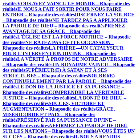
réalités
VOUS AVEZ VAINCU LE MONDE – Rhapsodie des
réalités
IL NOUS A FAIT SORTIR POUR NOUS FAIRE
ENTRER – Rhapsodie des réalités
DISCERNEZ LA SOURCE
– Rhapsodie des réalités
NE TARDEZ PAS À APPLIQUER
LA PAROLE DE DIEU – Rhapsodie des réalités
PRENEZ
AVANTAGE DE SA GRÂCE – Rhapsodie des
réalités
L’ÉGLISE EST LA FORCE MOTRICE – Rhapsodie
des réalités
NE RATEZ PAS CETTE OCCASSION –
Rhapsodie des réalités
LA PRIÈRE—UN CATALYSEUR
POUR L’INTERVENTION DIVINE – Rhapsodie des
réalités
LA VÉRITÉ À PROPOS DE NOTRE ADVERSAIRE
– Rhapsodie des réalités
UN ROYAUME VAINCU – Rhapsodie
des réalités
SUPÉRIEUR(E) À SATAN ET À SES
STRUCTURES – Rhapsodie des réalités
NOURRI(E)
CONTINUELLEMENT PAR LA PAROLE – Rhapsodie des
réalités
LE DON DE LA JUSTICE ET SA PUISSANCE –
Rhapsodie des réalités
COMPRENDRE LA VÉRITABLE
JUSTICE – Rhapsodie des réalités
LA BONTÉ DE DIEU –
Rhapsodie des réalités
SUCCÈS, VICTOIRE ET
AUGMENTATION – Rhapsodie des réalités
GRÂCE,
MISÉRICORDE ET PAIX – Rhapsodie des
réalités
PRÉSERVÉ PAR SA PUISSANCE DIVINE –
Rhapsodie des réalités
AFFIRMEZ LA PAROLE DE DIEU
SUR LES NATIONS – Rhapsodie des réalités
VOUS ÊTES UN
SUCCÈS – Rhapsodie des réalités
IL NOUS A RENDUS