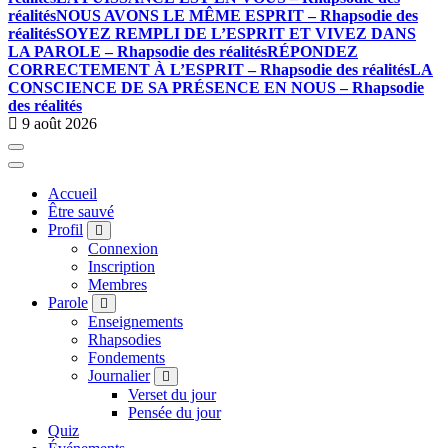
réalités
NOUS AVONS LE MÊME ESPRIT – Rhapsodie des
réalités
SOYEZ REMPLI DE L’ESPRIT ET VIVEZ DANS
LA PAROLE – Rhapsodie des réalités
RÉPONDEZ
CORRECTEMENT À L’ESPRIT – Rhapsodie des réalités
LA
CONSCIENCE DE SA PRÉSENCE EN NOUS – Rhapsodie
des réalités
9 août 2026
Accueil
Être sauvé
Profil
Connexion
Inscription
Membres
Parole
Enseignements
Rhapsodies
Fondements
Journalier
Verset du jour
Pensée du jour
Quiz