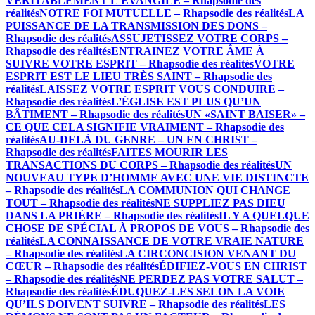
VÉRITABLEMENT L’ÉVANGILE – Rhapsodie des
réalités
NOTRE FOI MUTUELLE – Rhapsodie des réalités
LA
PUISSANCE DE LA TRANSMISSION DES DONS –
Rhapsodie des réalités
ASSUJETISSEZ VOTRE CORPS –
Rhapsodie des réalités
ENTRAINEZ VOTRE ÂME À
SUIVRE VOTRE ESPRIT – Rhapsodie des réalités
VOTRE
ESPRIT EST LE LIEU TRÈS SAINT – Rhapsodie des
réalités
LAISSEZ VOTRE ESPRIT VOUS CONDUIRE –
Rhapsodie des réalités
L’ÉGLISE EST PLUS QU’UN
BÂTIMENT – Rhapsodie des réalités
UN «SAINT BAISER» –
CE QUE CELA SIGNIFIE VRAIMENT – Rhapsodie des
réalités
AU-DELÀ DU GENRE – UN EN CHRIST –
Rhapsodie des réalités
FAITES MOURIR LES
TRANSACTIONS DU CORPS – Rhapsodie des réalités
UN
NOUVEAU TYPE D’HOMME AVEC UNE VIE DISTINCTE
– Rhapsodie des réalités
LA COMMUNION QUI CHANGE
TOUT – Rhapsodie des réalités
NE SUPPLIEZ PAS DIEU
DANS LA PRIÈRE – Rhapsodie des réalités
IL Y A QUELQUE
CHOSE DE SPÉCIAL À PROPOS DE VOUS – Rhapsodie des
réalités
LA CONNAISSANCE DE VOTRE VRAIE NATURE
– Rhapsodie des réalités
LA CIRCONCISION VENANT DU
CŒUR – Rhapsodie des réalités
ÉDIFIEZ-VOUS EN CHRIST
– Rhapsodie des réalités
NE PERDEZ PAS VOTRE SALUT –
Rhapsodie des réalités
ÉDUQUEZ-LES SELON LA VOIE
QU’ILS DOIVENT SUIVRE – Rhapsodie des réalités
LES