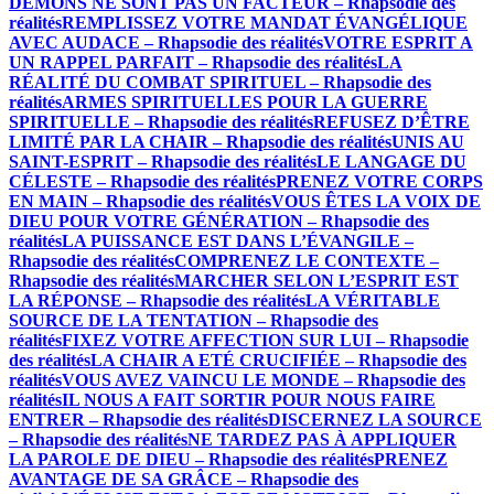
DÉMONS NE SONT PAS UN FACTEUR – Rhapsodie des
réalités
REMPLISSEZ VOTRE MANDAT ÉVANGÉLIQUE
AVEC AUDACE – Rhapsodie des réalités
VOTRE ESPRIT A
UN RAPPEL PARFAIT – Rhapsodie des réalités
LA
RÉALITÉ DU COMBAT SPIRITUEL – Rhapsodie des
réalités
ARMES SPIRITUELLES POUR LA GUERRE
SPIRITUELLE – Rhapsodie des réalités
REFUSEZ D’ÊTRE
LIMITÉ PAR LA CHAIR – Rhapsodie des réalités
UNIS AU
SAINT-ESPRIT – Rhapsodie des réalités
LE LANGAGE DU
CÉLESTE – Rhapsodie des réalités
PRENEZ VOTRE CORPS
EN MAIN – Rhapsodie des réalités
VOUS ÊTES LA VOIX DE
DIEU POUR VOTRE GÉNÉRATION – Rhapsodie des
réalités
LA PUISSANCE EST DANS L’ÉVANGILE –
Rhapsodie des réalités
COMPRENEZ LE CONTEXTE –
Rhapsodie des réalités
MARCHER SELON L’ESPRIT EST
LA RÉPONSE – Rhapsodie des réalités
LA VÉRITABLE
SOURCE DE LA TENTATION – Rhapsodie des
réalités
FIXEZ VOTRE AFFECTION SUR LUI – Rhapsodie
des réalités
LA CHAIR A ETÉ CRUCIFIÉE – Rhapsodie des
réalités
VOUS AVEZ VAINCU LE MONDE – Rhapsodie des
réalités
IL NOUS A FAIT SORTIR POUR NOUS FAIRE
ENTRER – Rhapsodie des réalités
DISCERNEZ LA SOURCE
– Rhapsodie des réalités
NE TARDEZ PAS À APPLIQUER
LA PAROLE DE DIEU – Rhapsodie des réalités
PRENEZ
AVANTAGE DE SA GRÂCE – Rhapsodie des