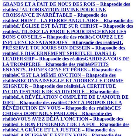
GRANDS ET A FAIT DE NOUS DES ROIS – Rhapsodie des
réalités
L’AUTORISATION DIVINE POUR UNE
CROISSANCE INARRÊTABLE – Rhapsodie des
réalités
CHRIST – LA PIERRE ANGULAIRE – Rhapsodie des
réalités
L’ÉGLISE EST BÂTIE SUR CHRIST – Rhapsodie des
réalités
UTILISEZ LA PAROLE POUR DISCERNER LES
BONS CONSEILS – Rhapsodie des réalités
COUPEZ LES
INFLUENCES SATANIQUES – Rhapsodie des réalités
IL
PRÉSERVE TOUJOURS SON DESSEIN – Rhapsodie des
réalités
LE DISCERNEMENT SPIRITUEL DANS LE
LEADERSHIP – Rhapsodie des réalités
GARDEZ-VOUS DE
LA TROMPERIE – Rhapsodie des réalités
PETITS
ENFANTS, JEUNES GENS ET PÈRES – Rhapsodie des
réalités
C’EST LA MÊME ONCTION – Rhapsodie des
réalités
RECONNAISSEZ-LE ET ADOREZ-LE COMME
SEIGNEUR – Rhapsodie des réalités
LA CERTITUDE
INCONTESTABLE DE SA DIVINITÉ – Rhapsodie des
réalités
LA RÉVÉLATION COMPLÈTE DE L’AMOUR DE
DIEU – Rhapsodie des réalités
C’EST À PROPOS DE LA
BÉNÉDICTION EN VOUS – Rhapsodie des réalités
CES
CHOSES DONT NOUS PARLONS – Rhapsodie des
réalités
VOUS AVEZ DÉJÀ L’ONCTION – Rhapsodie des
réalités
LE BON FONDEMENT DE LA FOI – Rhapsodie des
réalités
LA GRÂCE ET LA JUSTICE – Rhapsodie des
réalités
LA PUISSANCE EST EN VOUS – Rhapsodie des