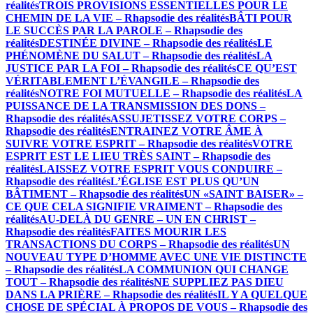
réalités
TROIS PROVISIONS ESSENTIELLES POUR LE
CHEMIN DE LA VIE – Rhapsodie des réalités
BÂTI POUR
LE SUCCÈS PAR LA PAROLE – Rhapsodie des
réalités
DESTINÉE DIVINE – Rhapsodie des réalités
LE
PHÉNOMÈNE DU SALUT – Rhapsodie des réalités
LA
JUSTICE PAR LA FOI – Rhapsodie des réalités
CE QU’EST
VÉRITABLEMENT L’ÉVANGILE – Rhapsodie des
réalités
NOTRE FOI MUTUELLE – Rhapsodie des réalités
LA
PUISSANCE DE LA TRANSMISSION DES DONS –
Rhapsodie des réalités
ASSUJETISSEZ VOTRE CORPS –
Rhapsodie des réalités
ENTRAINEZ VOTRE ÂME À
SUIVRE VOTRE ESPRIT – Rhapsodie des réalités
VOTRE
ESPRIT EST LE LIEU TRÈS SAINT – Rhapsodie des
réalités
LAISSEZ VOTRE ESPRIT VOUS CONDUIRE –
Rhapsodie des réalités
L’ÉGLISE EST PLUS QU’UN
BÂTIMENT – Rhapsodie des réalités
UN «SAINT BAISER» –
CE QUE CELA SIGNIFIE VRAIMENT – Rhapsodie des
réalités
AU-DELÀ DU GENRE – UN EN CHRIST –
Rhapsodie des réalités
FAITES MOURIR LES
TRANSACTIONS DU CORPS – Rhapsodie des réalités
UN
NOUVEAU TYPE D’HOMME AVEC UNE VIE DISTINCTE
– Rhapsodie des réalités
LA COMMUNION QUI CHANGE
TOUT – Rhapsodie des réalités
NE SUPPLIEZ PAS DIEU
DANS LA PRIÈRE – Rhapsodie des réalités
IL Y A QUELQUE
CHOSE DE SPÉCIAL À PROPOS DE VOUS – Rhapsodie des