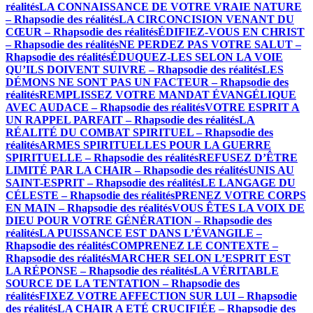
réalités
LA CONNAISSANCE DE VOTRE VRAIE NATURE
– Rhapsodie des réalités
LA CIRCONCISION VENANT DU
CŒUR – Rhapsodie des réalités
ÉDIFIEZ-VOUS EN CHRIST
– Rhapsodie des réalités
NE PERDEZ PAS VOTRE SALUT –
Rhapsodie des réalités
ÉDUQUEZ-LES SELON LA VOIE
QU’ILS DOIVENT SUIVRE – Rhapsodie des réalités
LES
DÉMONS NE SONT PAS UN FACTEUR – Rhapsodie des
réalités
REMPLISSEZ VOTRE MANDAT ÉVANGÉLIQUE
AVEC AUDACE – Rhapsodie des réalités
VOTRE ESPRIT A
UN RAPPEL PARFAIT – Rhapsodie des réalités
LA
RÉALITÉ DU COMBAT SPIRITUEL – Rhapsodie des
réalités
ARMES SPIRITUELLES POUR LA GUERRE
SPIRITUELLE – Rhapsodie des réalités
REFUSEZ D’ÊTRE
LIMITÉ PAR LA CHAIR – Rhapsodie des réalités
UNIS AU
SAINT-ESPRIT – Rhapsodie des réalités
LE LANGAGE DU
CÉLESTE – Rhapsodie des réalités
PRENEZ VOTRE CORPS
EN MAIN – Rhapsodie des réalités
VOUS ÊTES LA VOIX DE
DIEU POUR VOTRE GÉNÉRATION – Rhapsodie des
réalités
LA PUISSANCE EST DANS L’ÉVANGILE –
Rhapsodie des réalités
COMPRENEZ LE CONTEXTE –
Rhapsodie des réalités
MARCHER SELON L’ESPRIT EST
LA RÉPONSE – Rhapsodie des réalités
LA VÉRITABLE
SOURCE DE LA TENTATION – Rhapsodie des
réalités
FIXEZ VOTRE AFFECTION SUR LUI – Rhapsodie
des réalités
LA CHAIR A ETÉ CRUCIFIÉE – Rhapsodie des