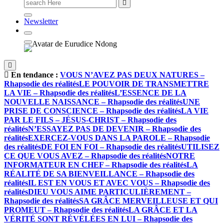
Newsletter
En tendance :
VOUS N’AVEZ PAS DEUX NATURES –
Rhapsodie des réalités
LE POUVOIR DE TRANSMETTRE
LA VIE – Rhapsodie des réalités
L’ESSENCE DE LA
NOUVELLE NAISSANCE – Rhapsodie des réalités
UNE
PRISE DE CONSCIENCE – Rhapsodie des réalités
LA VIE
PAR LE FILS – JÉSUS-CHRIST – Rhapsodie des
réalités
N’ESSAYEZ PAS DE DEVENIR – Rhapsodie des
réalités
EXERCEZ-VOUS DANS LA PAROLE – Rhapsodie
des réalités
DE FOI EN FOI – Rhapsodie des réalités
UTILISEZ
CE QUE VOUS AVEZ – Rhapsodie des réalités
NOTRE
INFORMATEUR EN CHEF – Rhapsodie des réalités
LA
RÉALITÉ DE SA BIENVEILLANCE – Rhapsodie des
réalités
IL EST EN VOUS ET AVEC VOUS – Rhapsodie des
réalités
DIEU VOUS AIME PARTICULIÈREMENT –
Rhapsodie des réalités
SA GRÂCE MERVEILLEUSE ET QUI
PROMEUT – Rhapsodie des réalités
LA GRÂCE ET LA
VÉRITÉ SONT RÉVÉLÉES EN LUI – Rhapsodie des