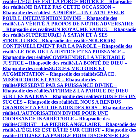
réalités
L’ÉGLISE EST LA FORCE MOTRICE – Rhapsodie
des réalités
NE RATEZ PAS CETTE OCCASSION –
Rhapsodie des réalités
LA PRIÈRE—UN CATALYSEUR
POUR L’INTERVENTION DIVINE – Rhapsodie des
réalités
LA VÉRITÉ À PROPOS DE NOTRE ADVERSAIRE
– Rhapsodie des réalités
UN ROYAUME VAINCU – Rhapsodie
des réalités
SUPÉRIEUR(E) À SATAN ET À SES
STRUCTURES – Rhapsodie des réalités
NOURRI(E)
CONTINUELLEMENT PAR LA PAROLE – Rhapsodie des
réalités
LE DON DE LA JUSTICE ET SA PUISSANCE –
Rhapsodie des réalités
COMPRENDRE LA VÉRITABLE
JUSTICE – Rhapsodie des réalités
LA BONTÉ DE DIEU –
Rhapsodie des réalités
SUCCÈS, VICTOIRE ET
AUGMENTATION – Rhapsodie des réalités
GRÂCE,
MISÉRICORDE ET PAIX – Rhapsodie des
réalités
PRÉSERVÉ PAR SA PUISSANCE DIVINE –
Rhapsodie des réalités
AFFIRMEZ LA PAROLE DE DIEU
SUR LES NATIONS – Rhapsodie des réalités
VOUS ÊTES UN
SUCCÈS – Rhapsodie des réalités
IL NOUS A RENDUS
GRANDS ET A FAIT DE NOUS DES ROIS – Rhapsodie des
réalités
L’AUTORISATION DIVINE POUR UNE
CROISSANCE INARRÊTABLE – Rhapsodie des
réalités
CHRIST – LA PIERRE ANGULAIRE – Rhapsodie des
réalités
L’ÉGLISE EST BÂTIE SUR CHRIST – Rhapsodie des
réalités
UTILISEZ LA PAROLE POUR DISCERNER LES