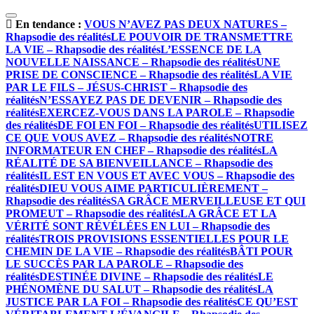
En tendance :
VOUS N’AVEZ PAS DEUX NATURES –
Rhapsodie des réalités
LE POUVOIR DE TRANSMETTRE
LA VIE – Rhapsodie des réalités
L’ESSENCE DE LA
NOUVELLE NAISSANCE – Rhapsodie des réalités
UNE
PRISE DE CONSCIENCE – Rhapsodie des réalités
LA VIE
PAR LE FILS – JÉSUS-CHRIST – Rhapsodie des
réalités
N’ESSAYEZ PAS DE DEVENIR – Rhapsodie des
réalités
EXERCEZ-VOUS DANS LA PAROLE – Rhapsodie
des réalités
DE FOI EN FOI – Rhapsodie des réalités
UTILISEZ
CE QUE VOUS AVEZ – Rhapsodie des réalités
NOTRE
INFORMATEUR EN CHEF – Rhapsodie des réalités
LA
RÉALITÉ DE SA BIENVEILLANCE – Rhapsodie des
réalités
IL EST EN VOUS ET AVEC VOUS – Rhapsodie des
réalités
DIEU VOUS AIME PARTICULIÈREMENT –
Rhapsodie des réalités
SA GRÂCE MERVEILLEUSE ET QUI
PROMEUT – Rhapsodie des réalités
LA GRÂCE ET LA
VÉRITÉ SONT RÉVÉLÉES EN LUI – Rhapsodie des
réalités
TROIS PROVISIONS ESSENTIELLES POUR LE
CHEMIN DE LA VIE – Rhapsodie des réalités
BÂTI POUR
LE SUCCÈS PAR LA PAROLE – Rhapsodie des
réalités
DESTINÉE DIVINE – Rhapsodie des réalités
LE
PHÉNOMÈNE DU SALUT – Rhapsodie des réalités
LA
JUSTICE PAR LA FOI – Rhapsodie des réalités
CE QU’EST